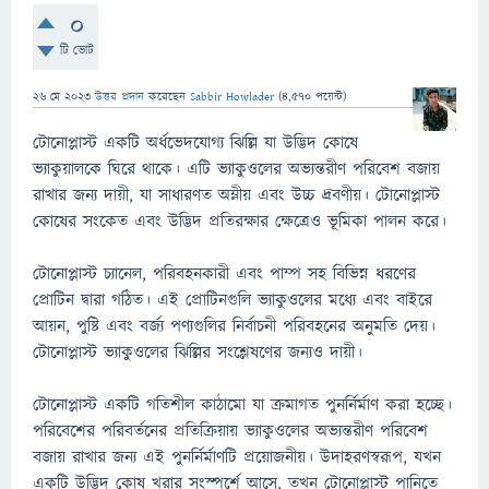
0
টি ভোট
26 মে 2023
উত্তর প্রদান
করেছেন
Sabbir Howlader
(
4,570
পয়েন্ট)
টোনোপ্লাস্ট একটি অর্ধভেদযোগ্য ঝিল্লি যা উদ্ভিদ কোষে
ভ্যাকুয়ালকে ঘিরে থাকে। এটি ভ্যাকুওলের অভ্যন্তরীণ পরিবেশ বজায়
রাখার জন্য দায়ী, যা সাধারণত অম্লীয় এবং উচ্চ দ্রবণীয়। টোনোপ্লাস্ট
কোষের সংকেত এবং উদ্ভিদ প্রতিরক্ষার ক্ষেত্রেও ভূমিকা পালন করে।
টোনোপ্লাস্ট চ্যানেল, পরিবহনকারী এবং পাম্প সহ বিভিন্ন ধরণের
প্রোটিন দ্বারা গঠিত। এই প্রোটিনগুলি ভ্যাকুওলের মধ্যে এবং বাইরে
আয়ন, পুষ্টি এবং বর্জ্য পণ্যগুলির নির্বাচনী পরিবহনের অনুমতি দেয়।
টোনোপ্লাস্ট ভ্যাকুওলের ঝিল্লির সংশ্লেষণের জন্যও দায়ী।
টোনোপ্লাস্ট একটি গতিশীল কাঠামো যা ক্রমাগত পুনর্নির্মাণ করা হচ্ছে।
পরিবেশের পরিবর্তনের প্রতিক্রিয়ায় ভ্যাকুওলের অভ্যন্তরীণ পরিবেশ
বজায় রাখার জন্য এই পুনর্নির্মাণটি প্রয়োজনীয়। উদাহরণস্বরূপ, যখন
একটি উদ্ভিদ কোষ খরার সংস্পর্শে আসে, তখন টোনোপ্লাস্ট পানিতে