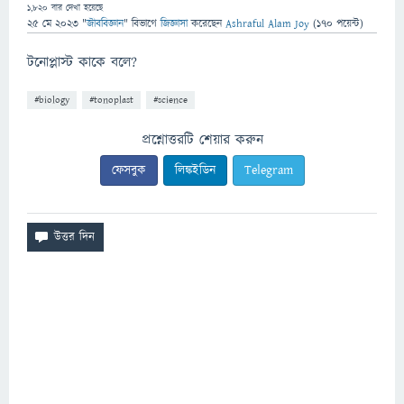
1,820
বার দেখা হয়েছে
25 মে 2023
"
জীববিজ্ঞান
" বিভাগে
জিজ্ঞাসা
করেছেন
Ashraful Alam Joy
(
170
পয়েন্ট)
টনোপ্লাস্ট কাকে বলে?
#biology
#tonoplast
#science
প্রশ্নোত্তরটি শেয়ার করুন
ফেসবুক
লিঙ্কইডিন
Telegram