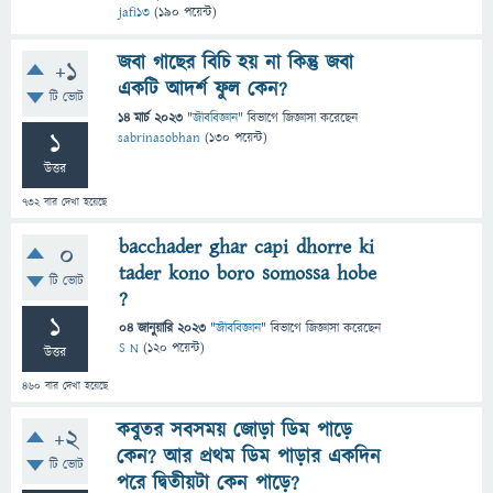
jafi13
(
190
পয়েন্ট)
জবা গাছের বিচি হয় না কিন্তু জবা
+1
একটি আদর্শ ফুল কেন?
টি ভোট
14 মার্চ 2023
"
জীববিজ্ঞান
" বিভাগে
জিজ্ঞাসা
করেছেন
1
sabrinasobhan
(
130
পয়েন্ট)
উত্তর
732
বার দেখা হয়েছে
bacchader ghar capi dhorre ki
0
tader kono boro somossa hobe
টি ভোট
?
1
04 জানুয়ারি 2023
"
জীববিজ্ঞান
" বিভাগে
জিজ্ঞাসা
করেছেন
S N
(
120
পয়েন্ট)
উত্তর
460
বার দেখা হয়েছে
কবুতর সবসময় জোড়া ডিম পাড়ে
+2
কেন? আর প্রথম ডিম পাড়ার একদিন
টি ভোট
পরে দ্বিতীয়টা কেন পাড়ে?