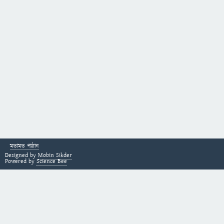
মতামত পাঠান
Designed by
Mobin Sikder
Powered by
Science Bee