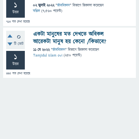
1
02 জুলাই 2022
"
জীববিজ্ঞান
" বিভাগে
জিজ্ঞাসা
করেছেন
স্বপ্নিল
(
7,560
পয়েন্ট)
উত্তর
713
বার দেখা হয়েছে
একটা মানুষের মত দেখতে অবিকল
0
আরেকটা মানুষ হয় কেনো /কিভাবে?
টি ভোট
11 মে 2022
"
জীববিজ্ঞান
" বিভাগে
জিজ্ঞাসা
করেছেন
1
Tamjidul islam ovi
(
250
পয়েন্ট)
উত্তর
445
বার দেখা হয়েছে