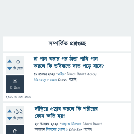
সম্পর্কিত প্রশ্নগুচ্ছ
চা পান করার পর ঠান্ডা পানি পান
0
করলে কি ভবিষ্যতে দাত পড়ে যাবে?
টি ভোট
11 নভেম্বর 2021
"
লাইফ
" বিভাগে
জিজ্ঞাসা
করেছেন
4
Mehedy Hasan
(
1,310
পয়েন্ট)
টি উত্তর
1,391
বার দেখা হয়েছে
দাঁড়িয়ে প্রস্রাব করলে কি শরীরের
+12
কোন ক্ষতি হয়?
টি ভোট
28 ডিসেম্বর 2020
"
স্বাস্থ্য ও চিকিৎসা
" বিভাগে
জিজ্ঞাসা
5
করেছেন
বিজ্ঞানের পোকা ৫
(
123,410
পয়েন্ট)