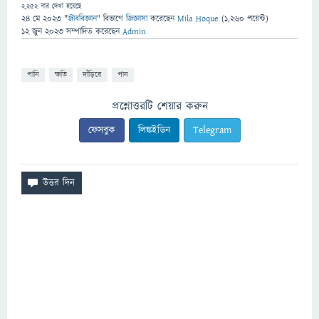
2,252
বার দেখা হয়েছে
24 মে 2023
"
জীববিজ্ঞান
" বিভাগে
জিজ্ঞাসা
করেছেন
Mila Hoque
(
1,260
পয়েন্ট)
12 জুন 2023
সম্পাদিত
করেছেন
Admin
পানি
ক্ষতি
দাঁড়িয়ে
পান
প্রশ্নোত্তরটি শেয়ার করুন
ফেসবুক
লিঙ্কইডিন
Telegram