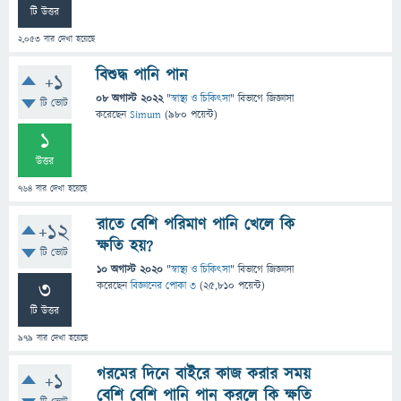
টি উত্তর
2,053
বার দেখা হয়েছে
বিশুদ্ধ পানি পান
+1
08 অগাস্ট 2022
"
স্বাস্থ্য ও চিকিৎসা
" বিভাগে
জিজ্ঞাসা
টি ভোট
করেছেন
Simum
(
980
পয়েন্ট)
1
উত্তর
764
বার দেখা হয়েছে
রাতে বেশি পরিমাণ পানি খেলে কি
+12
ক্ষতি হয়?
টি ভোট
10 অগাস্ট 2020
"
স্বাস্থ্য ও চিকিৎসা
" বিভাগে
জিজ্ঞাসা
3
করেছেন
বিজ্ঞানের পোকা ৩
(
25,810
পয়েন্ট)
টি উত্তর
979
বার দেখা হয়েছে
গরমের দিনে বাইরে কাজ করার সময়
+1
বেশি বেশি পানি পান করলে কি ক্ষতি