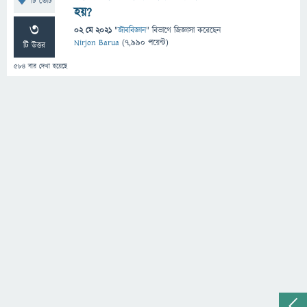
টি ভোট
হয়?
3
02 মে 2021
"
জীববিজ্ঞান
" বিভাগে
জিজ্ঞাসা
করেছেন
Nirjon Barua
(
7,990
পয়েন্ট)
টি উত্তর
584
বার দেখা হয়েছে