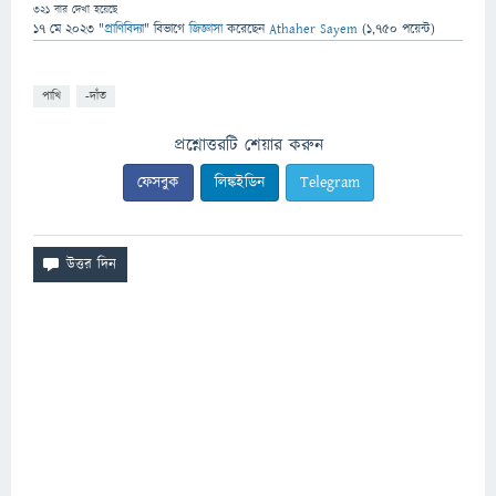
321
বার দেখা হয়েছে
17 মে 2023
"
প্রাণিবিদ্যা
" বিভাগে
জিজ্ঞাসা
করেছেন
Athaher Sayem
(
1,750
পয়েন্ট)
পাখি
-দাঁত
প্রশ্নোত্তরটি শেয়ার করুন
ফেসবুক
লিঙ্কইডিন
Telegram