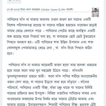
17 মে 2023
উত্তর প্রদান
করেছেন
Athaher Sayem
(
1,750
পয়েন্ট)
পাখিদের দাঁত না থাকার অন্যতম প্রধান কারণ হল তাদের একটি
বিশেষ পরিপাকতন্ত্র রয়েছে যা তাদের যান্ত্রিক হজমের প্রয়োজন ছাড়াই
খাবার ভেঙে ফেলতে পারে । পাখিদের পেটের কাছে অবস্থিত একটি
অঙ্গ রয়েছে যাকে গিজার্ড বলা হয়, যা খাবারকে ছোট ছোট টুকরোতে
পিষতে ব্যবহৃত হয়। এটি পাখিদের শক্ত উদ্ভিদ উপাদান এবং শক্ত
খোলসযুক্ত পোকামাকড় ভেঙে দেয় , যা দাঁত দিয়ে পিষতে কঠিন
হবে।
পাখিদের দাঁত না থাকার আরেকটি কারণ হলো তারা হালকা ওজনের
হয়ে থাকে ফলে তারা খুব সহজেই উঠতে পারে। দাঁতগুলি
তুলনামূলকভাবে ওজনে ভারী। ফলে দাঁত পাখির শরীরে অপ্রয়োজনীয়
ওজন যোগ করে, যা তাদের উড়তে বাধা হয়ে দাঁড়াবে । দাঁতের
পরিবর্তে, পাখিদের একটি তীক্ষ্ণ, বাঁকা চঞ্চু থাকে যা তাদের নির্দিষ্ট
খাদ্যের চাহিদার জন্য উপযুক্ত। বিভিন্ন প্রজাতির পাখিদের খাবার এবং
খাওয়ানোর অভ্যাসের উপর নির্ভর করে তাদের ঠোঁটের আকার এবং
আকার রয়েছে। উদাহরণস্বরূপ, শিকারী পাখিদের তীক্ষ্ণ, হুকযুক্ত ঠোঁট