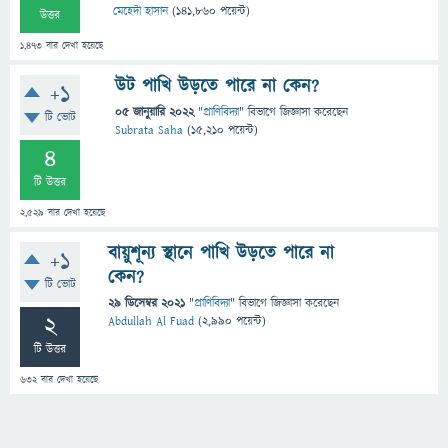
মেহেদী হাসান
(
141,860
পয়েন্ট)
উত্তর
1,473
বার দেখা হয়েছে
উট পাখি উড়তে পারে না কেন?
+1
05 জানুয়ারি 2022
"
প্রাণিবিদ্যা
" বিভাগে
জিজ্ঞাসা
করেছেন
টি ভোট
Subrata Saha
(
15,210
পয়েন্ট)
4
টি উত্তর
2,529
বার দেখা হয়েছে
বায়ুশূন্য স্থানে পাখি উড়তে পারে না
+1
কেন?
টি ভোট
29 ডিসেম্বর 2021
"
প্রাণিবিদ্যা
" বিভাগে
জিজ্ঞাসা
করেছেন
2
Abdullah Al Fuad
(
2,990
পয়েন্ট)
টি উত্তর
632
বার দেখা হয়েছে