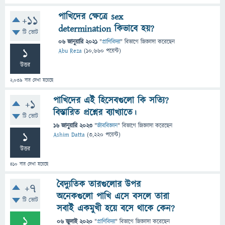
পাখিদের ক্ষেত্রে sex
+11
determination কিভাবে হয়?
টি ভোট
06 জানুয়ারি 2021
"
প্রাণিবিদ্যা
" বিভাগে
জিজ্ঞাসা
করেছেন
1
Abu Reza
(
10,660
পয়েন্ট)
উত্তর
2,039
বার দেখা হয়েছে
পাখিদের এই হিসেবগুলো কি সত্যি?
+1
বিস্তারিত প্রশ্নের ব্যাখ্যাতে।
টি ভোট
16 জানুয়ারি 2023
"
জীববিজ্ঞান
" বিভাগে
জিজ্ঞাসা
করেছেন
1
Ashim Datta
(
3,220
পয়েন্ট)
উত্তর
410
বার দেখা হয়েছে
বৈদ্যুতিক তারগুলোর উপর
+7
অনেকগুলো পাখি এসে বসলে তারা
টি ভোট
সবাই একমুখী হয়ে বসে থাকে কেন?
1
06 জুলাই 2020
"
প্রাণিবিদ্যা
" বিভাগে
জিজ্ঞাসা
করেছেন