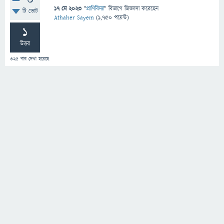
0
17 মে 2023
"
প্রাণিবিদ্যা
" বিভাগে
জিজ্ঞাসা
করেছেন
টি ভোট
Athaher Sayem
(
1,750
পয়েন্ট)
1
উত্তর
325
বার দেখা হয়েছে