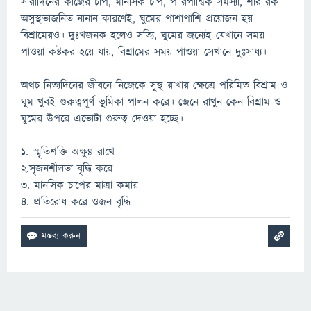
সারাদিনের কাজের চাপ, মানসিক চাপ, পারিপার্শ্বিক সমস্যা, শারীরিক
অসুস্থতাজনিত নানান কারণেই, ঘুমের পাশাপাশি প্রয়োজন হয়
বিশ্রামেরও। দুঃখজনক হলেও সত্যি, ঘুমের জন্যেই যেখানে সময়
পাওয়া কষ্টকর হয়ে যায়, বিশ্রামের সময় পাওয়া সেখানে দুঃসাধ্য।
অথচ নিত্যদিনের জীবনে নিজেকে সুস্থ রাখার ক্ষেত্রে পরিমিত বিশ্রাম ও
ঘুম খুবই গুরুত্বপূর্ণ ভূমিকা পালন করে। জেনে রাখুন কেন বিশ্রাম ও
ঘুমের উপরে এতোটা গুরুত্ব দেওয়া হচ্ছে।
১. স্মৃতিশক্তি অক্ষুণ্ণ রাখে
২.সৃজনশীলতা বৃদ্ধি করে
৩. মানসিক চাপের মাত্রা কমায়
৪. প্রতিরোধ করে ওজন বৃদ্ধি