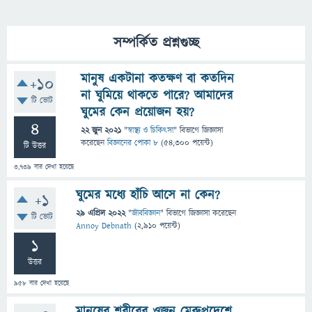
সম্পর্কিত প্রশ্নগুচ্ছ
মানুষ একটানা কতক্ষণ বা কতদিন
+10
না ঘুমিয়ে থাকতে পারে? আমাদের
টি ভোট
ঘুমের কেন প্রয়োজন হয়?
4
22 জুন 2021
"
স্বাস্থ্য ও চিকিৎসা
" বিভাগে
জিজ্ঞাসা
করেছেন
বিজ্ঞানের পোকা ৮
(
54,300
পয়েন্ট)
টি উত্তর
3,739
বার দেখা হয়েছে
ঘুমের মধ্যে হাঁচি আসে না কেন?
+1
29 এপ্রিল 2022
"
জীববিজ্ঞান
" বিভাগে
জিজ্ঞাসা
করেছেন
টি ভোট
Annoy Debnath
(
2,910
পয়েন্ট)
1
উত্তর
958
বার দেখা হয়েছে
মানুষের শরীরের ওজন মেরুপ্রদেশে