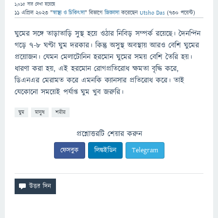
1,015
বার দেখা হয়েছে
11 এপ্রিল 2023
"
স্বাস্থ্য ও চিকিৎসা
" বিভাগে
জিজ্ঞাসা
করেছেন
Utsho Das
(
730
পয়েন্ট)
ঘুমের সঙ্গে তাড়াতাড়ি সুস্থ হয়ে ওঠার নিবিড় সম্পর্ক রয়েছে। দৈনন্দিন
গড়ে ৭-৮ ঘণ্টা ঘুম দরকার। কিন্তু অসুস্থ অবস্থায় আরও বেশি ঘুমের
প্রয়োজন। যেমন মেলাটোনিন হরমোন ঘুমের সময় বেশি তৈরি হয়।
ধারণা করা হয়, এই হরমোন রোগপ্রতিরোধ ক্ষমতা বৃদ্ধি করে,
ডিএনএর মেরামত করে এমনকি ক্যানসার প্রতিরোধ করে। তাই
যেকোনো সময়েই পর্যাপ্ত ঘুম খুব জরুরি।
ঘুম
মানুষ
শরীর
প্রশ্নোত্তরটি শেয়ার করুন
ফেসবুক
লিঙ্কইডিন
Telegram