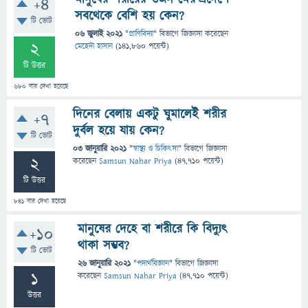
+4
সবথেকে বেশি হয় কেন?
টি ভোট
06 জুলাই 2021
"
প্রাণিবিদ্যা
" বিভাগে
জিজ্ঞাসা
করেছেন
2
মেহেদী হাসান
(
141,860
পয়েন্ট)
টি উত্তর
680
বার দেখা হয়েছে
দিনের বেলায় একটু ঘুমালেই শরীর
+7
দুর্বল হয়ে যায় কেন?
টি ভোট
03 জানুয়ারি 2021
"
স্বাস্থ্য ও চিকিৎসা
" বিভাগে
জিজ্ঞাসা
2
করেছেন
Samsun Nahar Priya
(
47,710
পয়েন্ট)
টি উত্তর
841
বার দেখা হয়েছে
মানুষের দেহে বা শরীরে কি বিদ্যুৎ
+10
থাকা সম্ভব?
টি ভোট
26 জানুয়ারি 2021
"
পদার্থবিজ্ঞান
" বিভাগে
জিজ্ঞাসা
1
করেছেন
Samsun Nahar Priya
(
47,710
পয়েন্ট)
উত্তর