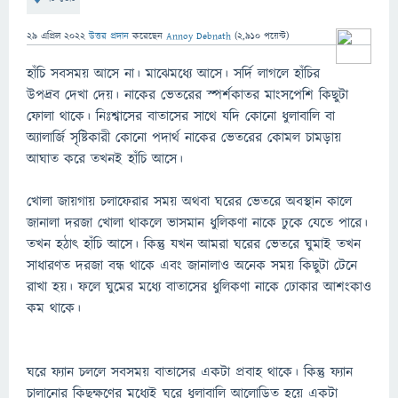
29 এপ্রিল 2022
উত্তর প্রদান
করেছেন
Annoy Debnath
(
2,910
পয়েন্ট)
হাঁচি সবসময় আসে না। মাঝেমধ্যে আসে। সর্দি লাগলে হাঁচির
উপদ্রব দেখা দেয়। নাকের ভেতরের স্পর্শকাতর মাংসপেশি কিছুটা
ফোলা থাকে। নিঃশ্বাসের বাতাসের সাথে যদি কোনো ধুলাবালি বা
অ্যালার্জি সৃষ্টিকারী কোনো পদার্থ নাকের ভেতরের কোমল চামড়ায়
আঘাত করে তখনই হাঁচি আসে।
খোলা জায়গায় চলাফেরার সময় অথবা ঘরের ভেতরে অবস্থান কালে
জানালা দরজা খোলা থাকলে ভাসমান ধুলিকণা নাকে ঢুকে যেতে পারে।
তখন হঠাৎ হাঁচি আসে। কিন্তু যখন আমরা ঘরের ভেতরে ঘুমাই তখন
সাধারণত দরজা বন্ধ থাকে এবং জানালাও অনেক সময় কিছুটা টেনে
রাখা হয়। ফলে ঘুমের মধ্যে বাতাসের ধুলিকণা নাকে ঢোকার আশংকাও
কম থাকে।
ঘরে ফ্যান চললে সবসময় বাতাসের একটা প্রবাহ থাকে। কিন্তু ফ্যান
চালানোর কিছুক্ষণের মধ্যেই ঘরে ধুলাবালি আলোড়িত হয়ে একটা