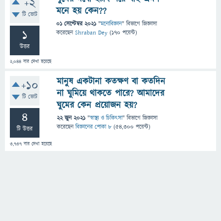
+2
মনে হয় কেন??
টি ভোট
01 সেপ্টেম্বর 2021
"
মনোবিজ্ঞান
" বিভাগে
জিজ্ঞাসা
1
করেছেন
Shraban Dey
(
170
পয়েন্ট)
উত্তর
2,044
বার দেখা হয়েছে
মানুষ একটানা কতক্ষণ বা কতদিন
+10
না ঘুমিয়ে থাকতে পারে? আমাদের
টি ভোট
ঘুমের কেন প্রয়োজন হয়?
4
22 জুন 2021
"
স্বাস্থ্য ও চিকিৎসা
" বিভাগে
জিজ্ঞাসা
করেছেন
বিজ্ঞানের পোকা ৮
(
54,300
পয়েন্ট)
টি উত্তর
3,737
বার দেখা হয়েছে