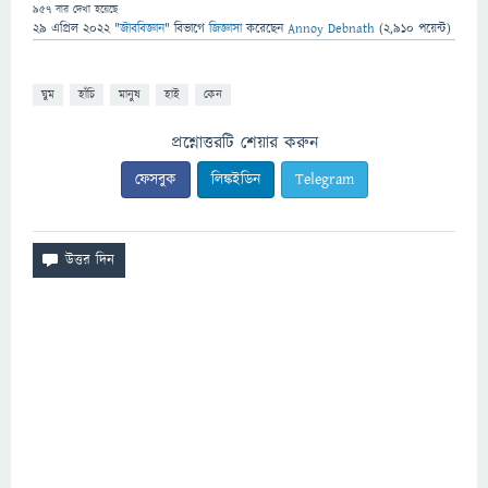
957
বার দেখা হয়েছে
29 এপ্রিল 2022
"
জীববিজ্ঞান
" বিভাগে
জিজ্ঞাসা
করেছেন
Annoy Debnath
(
2,910
পয়েন্ট)
ঘুম
হাঁচি
মানুষ
হাই
কেন
প্রশ্নোত্তরটি শেয়ার করুন
ফেসবুক
লিঙ্কইডিন
Telegram