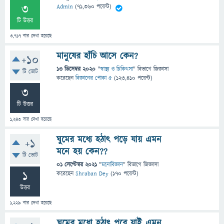
3
Admin
(
71,360
পয়েন্ট)
টি উত্তর
3,717
বার দেখা হয়েছে
মানুষের হাঁচি আসে কেন?
+10
13 ডিসেম্বর 2020
"
স্বাস্থ্য ও চিকিৎসা
" বিভাগে
জিজ্ঞাসা
টি ভোট
করেছেন
বিজ্ঞানের পোকা ৫
(
123,410
পয়েন্ট)
3
টি উত্তর
1,243
বার দেখা হয়েছে
ঘুমের মধ্যে হঠাৎ পড়ে যায় এমন
+1
মনে হয় কেন??
টি ভোট
01 সেপ্টেম্বর 2021
"
মনোবিজ্ঞান
" বিভাগে
জিজ্ঞাসা
1
করেছেন
Shraban Dey
(
170
পয়েন্ট)
উত্তর
1,229
বার দেখা হয়েছে
ঘুমের মধো হঠাৎ পরে যাই এমন