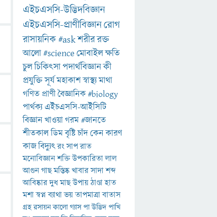
এইচএসসি-উদ্ভিদবিজ্ঞান
এইচএসসি-প্রাণীবিজ্ঞান
রোগ
রাসায়নিক
#ask
শরীর
রক্ত
আলো
#science
মোবাইল
ক্ষতি
চুল
চিকিৎসা
পদার্থবিজ্ঞান
কী
প্রযুক্তি
সূর্য
মহাকাশ
স্বাস্থ্য
মাথা
গণিত
প্রাণী
বৈজ্ঞানিক
#biology
পার্থক্য
এইচএসসি-আইসিটি
বিজ্ঞান
খাওয়া
গরম
#জানতে
শীতকাল
ডিম
বৃষ্টি
চাঁদ
কেন
কারণ
কাজ
বিদ্যুৎ
রং
সাপ
রাত
মনোবিজ্ঞান
শক্তি
উপকারিতা
লাল
আগুন
গাছ
মস্তিষ্ক
খাবার
সাদা
শব্দ
আবিষ্কার
দুধ
মাছ
উপায়
ঠাণ্ডা
হাত
মশা
স্বপ্ন
ব্যাথা
ভয়
তাপমাত্রা
বাতাস
গ্রহ
রসায়ন
কালো
গ্যাস
পা
উদ্ভিদ
পাখি