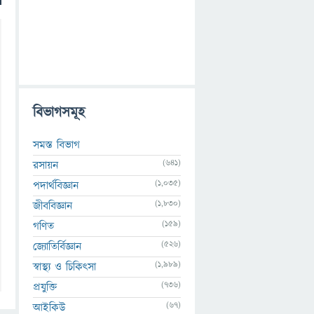
বিভাগসমূহ
সমস্ত বিভাগ
(641)
রসায়ন
(1,035)
পদার্থবিজ্ঞান
(1,830)
জীববিজ্ঞান
(159)
গণিত
(526)
জ্যোতির্বিজ্ঞান
(1,989)
স্বাস্থ্য ও চিকিৎসা
(736)
প্রযুক্তি
(67)
আইকিউ