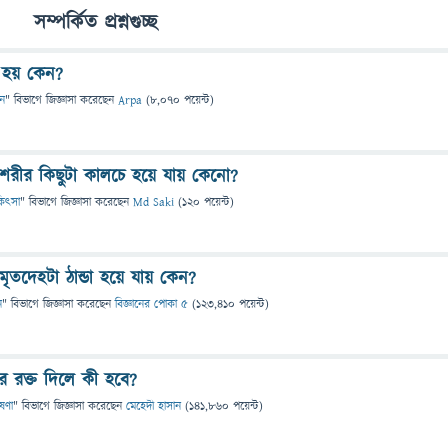
সম্পর্কিত প্রশ্নগুচ্ছ
ল হয় কেন?
ান
" বিভাগে
জিজ্ঞাসা
করেছেন
Arpa
(
8,070
পয়েন্ট)
র শরীর কিছুটা কালচে হয়ে যায় কেনো?
িকিৎসা
" বিভাগে
জিজ্ঞাসা
করেছেন
Md Saki
(
120
পয়েন্ট)
 মৃতদেহটা ঠান্ডা হয়ে যায় কেন?
ন
" বিভাগে
জিজ্ঞাসা
করেছেন
বিজ্ঞানের পোকা ৫
(
123,410
পয়েন্ট)
র রক্ত দিলে কী হবে?
েষণা
" বিভাগে
জিজ্ঞাসা
করেছেন
মেহেদী হাসান
(
141,860
পয়েন্ট)