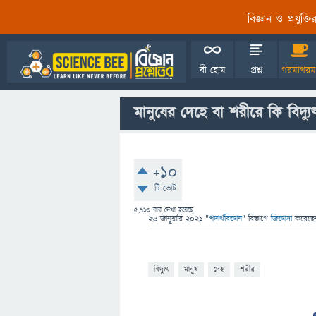
বিজ্ঞান ও প্রযুক্
বী হোম
প্রশ্ন
গরমাগরম
মানুষের দেহে বা শরীরে কি বিদ্যু
+10
টি ভোট
5,713
বার দেখা হয়েছে
26 জানুয়ারি 2021
"
পদার্থবিজ্ঞান
" বিভাগে
জিজ্ঞাসা
করেছ
বিদ্যুৎ
মানুষ
দেহ
শরীর