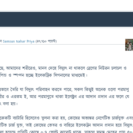
েন
Samsun Nahar Priya
(
47,710
পয়েন্ট)
ছে, আমাদের শরীরেও, মানব দেহে বিদ্যুৎ না থাকলে ব্রেণের নিউরন চলাচল ও
িন্ড ও স্পন্দন হচ্ছে ইলেকট্রিক সিগনালের মাধ্যমেই।
াবে তৈরি যা বিদ্যুৎ পরিবাহন করতে পারে, সকল কিছুই অনেক গুলো পরমাণু
ীর ও এরকম ই, আর পরমাণুতে থাকা ইলেক্ট্রন এর আদান প্রদান এর ফলে যে
ুৎ বলা হয়।
কটি ব্যাটারি হিসেবেও তুলনা করা হয়, কোষের অভ্যন্তর নেগেটিভ চার্জযুক্ত এব
 চার্জ যুক্ত, তাই কোষের ভেতর ও বাহিরে ইলেকট্রন আদান প্রদান হয়ে বিদ্যুৎ
া হয়েছে প্রতিটি কোষে ০.৭ ভোল্ট কারেন্ট থাকে, তাহলে সমস্ত দেহের প্রায় ৫০