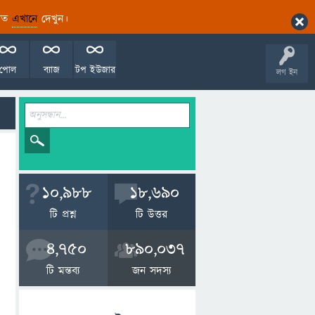
ারিত
এখানে
দেখুন।
পোল
ব্যাজ
টপ ইউজার
লগ ইন
10,988
18,690
টি প্রশ্ন
টি উত্তর
4,750
890,037
টি মন্তব্য
জন সদস্য