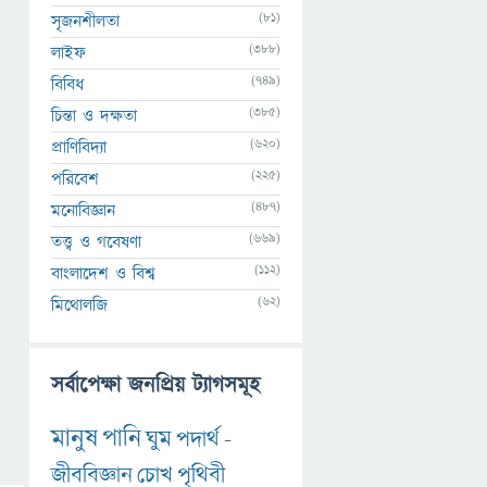
(81)
সৃজনশীলতা
(388)
লাইফ
(749)
বিবিধ
(385)
চিন্তা ও দক্ষতা
(620)
প্রাণিবিদ্যা
(225)
পরিবেশ
(487)
মনোবিজ্ঞান
(669)
তত্ত্ব ও গবেষণা
(112)
বাংলাদেশ ও বিশ্ব
(62)
মিথোলজি
সর্বাপেক্ষা জনপ্রিয় ট্যাগসমূহ
মানুষ
পানি
ঘুম
পদার্থ
-
জীববিজ্ঞান
চোখ
পৃথিবী