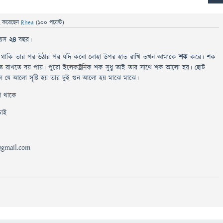
ে
করেছেন
Rhea
(
100
পয়েন্ট)
বয়স
২৪
বছর।
 সুয়ে থাকি তার পর উঠার পর যদি কনো লোহা উপর হাত রাখি তখন আমাকে
শক
করে। শক
ত রাখতে বয় পায়। পুরো ইলেকট্রনিক শক সুধু তাই তার সাথে শক আলো হয়। ছোট
ে যে আলো সৃষ্টি হয় তার দুই গুন আলো হয় মাঝে মাঝে।
শি থাকে
চাই
@gmail.com