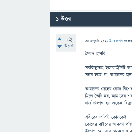
1
উত্তর
+2
26 জানুয়ারি 2021
উত্তর প্রদান
করেছ
টি ভোট
সৈয়দ হাসবি -
সবকিছুতেই ইলেকট্রিসিটি আ
সম্ভব হতো না, আমাদের হৃদপ
আমাদের দেহের কোষ বিশেষভ
মিলে তৈরি হয়, আমাদের শর
চার্জ উৎপন্ন হয় একেই বিদ্য
শরীরের প্রতিটি কোষকেই একে
কোষের বাইরের আবরণ পজিটিভ
উৎপন্ন হয়, এক গবেষণায় বল