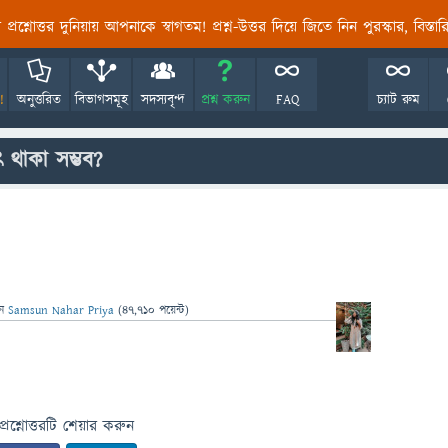
তির প্রশ্নোত্তর দুনিয়ায় আপনাকে স্বাগতম! প্রশ্ন-উত্তর দিয়ে জিতে নিন পুরস্কার, বিস্ত
!
অনুত্তরিত
বিভাগসমূহ
সদস্যবৃন্দ
প্রশ্ন করুন
FAQ
চ্যাট রুম
ৎ থাকা সম্ভব?
েন
Samsun Nahar Priya
(
47,710
পয়েন্ট)
প্রশ্নোত্তরটি শেয়ার করুন