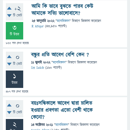
আমি কি ভাবে বুঝতে পারব কেউ
+2
আমাকে সত্যি ভালোবাসে?
টি ভোট
25 জানুয়ারি 2022
"
মনোবিজ্ঞান
" বিভাগে
জিজ্ঞাসা
করেছেন
3
R Atiqur
(
43,950
পয়েন্ট)
টি উত্তর
855
বার দেখা হয়েছে
বন্ধুর প্রতি আবেগ বেশি কেন ?
0
11 জুলাই 2022
"
মনোবিজ্ঞান
" বিভাগে
জিজ্ঞাসা
করেছেন
টি ভোট
SH Sakib
(
160
পয়েন্ট)
1
উত্তর
487
বার দেখা হয়েছে
বয়ঃসন্ধিকালে আবেগ দ্বারা চালিত
0
হওয়ার প্রবণতা এতো বেশী থাকে
টি ভোট
কেনো?
2
14 অক্টোবর 2021
"
মনোবিজ্ঞান
" বিভাগে
জিজ্ঞাসা
করেছেন