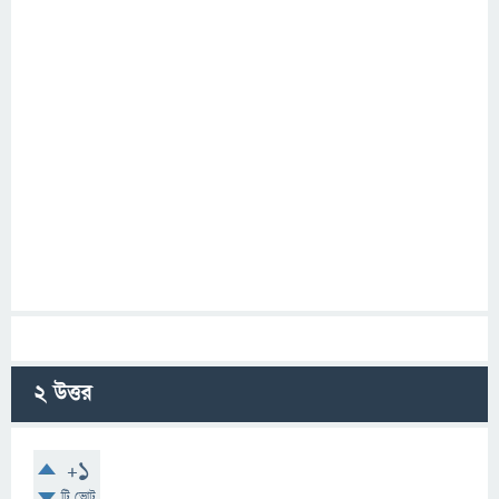
2
উত্তর
+1
টি ভোট