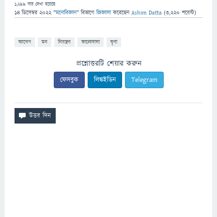
1,299
বার দেখা হয়েছে
14 ডিসেম্বর 2022
"
মনোবিজ্ঞান
" বিভাগে
জিজ্ঞাসা
করেছেন
Ashim Datta
(
3,220
পয়েন্ট)
আবেগ
মন
নিয়ন্ত্রণ
ভালোবাসা
ঘৃণা
প্রশ্নোত্তরটি শেয়ার করুন
ফেসবুক
লিঙ্কইডিন
Telegram