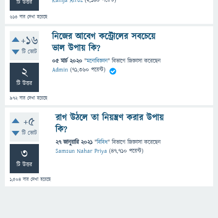
Kanija Afroz
(
2,140
পয়েন্ট)
টি উত্তর
613
বার দেখা হয়েছে
নিজের আবেগ কন্ট্রোলের সবচেয়ে
+16
ভাল উপায় কি?
টি ভোট
05 মার্চ 2020
"
মনোবিজ্ঞান
" বিভাগে
জিজ্ঞাসা
করেছেন
2
Admin
(
71,360
পয়েন্ট)
টি উত্তর
972
বার দেখা হয়েছে
রাগ উঠলে তা নিয়ন্ত্রণ করার উপায়
+5
কি?
টি ভোট
27 জানুয়ারি 2021
"
বিবিধ
" বিভাগে
জিজ্ঞাসা
করেছেন
3
Samsun Nahar Priya
(
47,710
পয়েন্ট)
টি উত্তর
1,504
বার দেখা হয়েছে