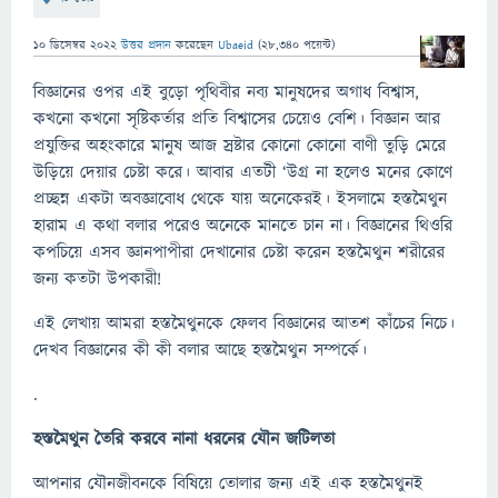
10 ডিসেম্বর 2022
উত্তর প্রদান
করেছেন
Ubaeid
(
28,340
পয়েন্ট)
বিজ্ঞানের ওপর এই বুড়ো পৃথিবীর নব্য মানুষদের অগাধ বিশ্বাস,
কখনো কখনো সৃষ্টিকর্তার প্রতি বিশ্বাসের চেয়েও বেশি। বিজ্ঞান আর
প্রযুক্তির অহংকারে মানুষ আজ স্রষ্টার কোনো কোনো বাণী তুড়ি মেরে
উড়িয়ে দেয়ার চেষ্টা করে। আবার এতটী ‘উগ্র না হলেও মনের কোণে
প্রচ্ছন্ন একটা অবজ্ঞাবোধ থেকে যায় অনেকেরই। ইসলামে হস্তমৈথুন
হারাম এ কথা বলার পরেও অনেকে মানতে চান না। বিজ্ঞানের থিওরি
কপচিয়ে এসব জ্ঞানপাপীরা দেখানোর চেষ্টা করেন হস্তমৈথুন শরীরের
জন্য কতটা উপকারী!
এই লেখায় আমরা হস্তমৈথুনকে ফেলব বিজ্ঞানের আতশ কাঁচের নিচে।
দেখব বিজ্ঞানের কী কী বলার আছে হস্তমৈথুন সম্পর্কে।
.
হস্তমৈথুন তৈরি করবে নানা ধরনের যৌন জটিলতা
আপনার যৌনজীবনকে বিষিয়ে তোলার জন্য এই এক হস্তমৈথুনই