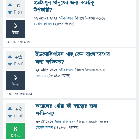
হস্তমৈথুন মানুষের জন্য কতটুকু
0
উপকারী?
টি ভোট
06 নভেম্বর 2022
"
জীববিজ্ঞান
" বিভাগে
জিজ্ঞাসা
করেছেন
1
ইমরান হোসেন
(
2,030
পয়েন্ট)
উত্তর
620
বার দেখা হয়েছে
ইউক্যালিপটাস গাছ কেন বাংলাদেশের
+3
জন্য ক্ষতিকর?
টি ভোট
29 এপ্রিল 2021
"
জীববিজ্ঞান
" বিভাগে
জিজ্ঞাসা
করেছেন
1
Ubaeid
(
28,340
পয়েন্ট)
উত্তর
2,297
বার দেখা হয়েছে
কয়েলের ধোঁয়া কী স্বাস্থ্যের জন্য
+2
ক্ষতিকর?
টি ভোট
05 মে 2021
"
স্বাস্থ্য ও চিকিৎসা
" বিভাগে
জিজ্ঞাসা
করেছেন
4
মেহেদী হাসান
(
141,860
পয়েন্ট)
টি উত্তর