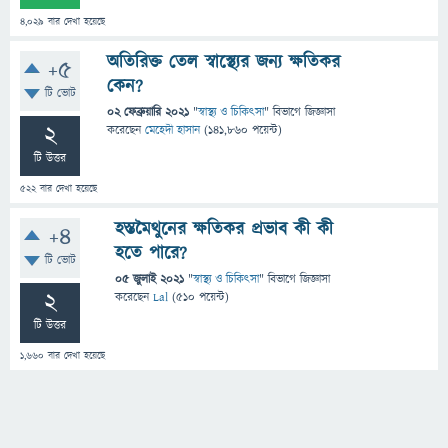
4,029
বার দেখা হয়েছে
অতিরিক্ত তেল স্বাস্থ্যের জন্য ক্ষতিকর
+5
কেন?
টি ভোট
02 ফেব্রুয়ারি 2021
"
স্বাস্থ্য ও চিকিৎসা
" বিভাগে
জিজ্ঞাসা
2
করেছেন
মেহেদী হাসান
(
141,860
পয়েন্ট)
টি উত্তর
522
বার দেখা হয়েছে
হস্তমৈথুনের ক্ষতিকর প্রভাব কী কী
+4
হতে পারে?
টি ভোট
05 জুলাই 2021
"
স্বাস্থ্য ও চিকিৎসা
" বিভাগে
জিজ্ঞাসা
2
করেছেন
Lal
(
510
পয়েন্ট)
টি উত্তর
1,660
বার দেখা হয়েছে