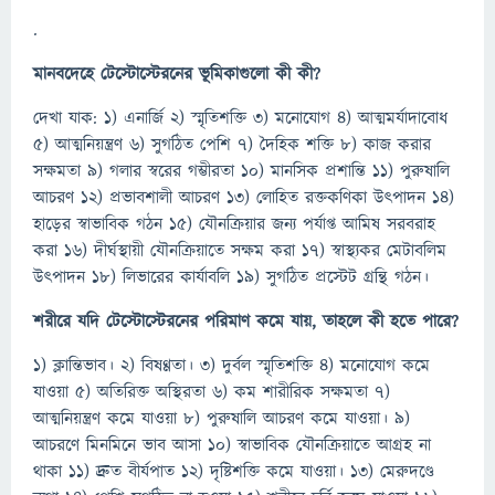
.
মানবদেহে টেস্টোস্টেরনের ভূমিকাগুলো কী কী
?
দেখা যাক: ১) এনার্জি ২) স্মৃতিশক্তি ৩) মনোযোগ ৪) আত্মমর্যাদাবোধ
৫) আত্মনিয়ন্ত্রণ ৬) সুগঠিত পেশি ৭) দৈহিক শক্তি ৮) কাজ করার
সক্ষমতা ৯) গলার স্বরের গম্ভীরতা ১০) মানসিক প্রশান্তি ১১) পুরুষালি
আচরণ ১২) প্রভাবশালী আচরণ ১৩) লোহিত রক্তকণিকা উৎপাদন ১৪)
হাড়ের স্বাভাবিক গঠন ১৫) যৌনক্রিয়ার জন্য পর্যাপ্ত আমিষ সরবরাহ
করা ১৬) দীর্ঘস্থায়ী যৌনক্রিয়াতে সক্ষম করা ১৭) স্বাস্থ্যকর মেটাবলিম
উৎপাদন ১৮) লিভারের কার্যাবলি ১৯) সুগঠিত প্রস্টেট গ্রন্থি গঠন।
শরীরে যদি টেস্টোস্টেরনের পরিমাণ কমে যায়
,
তাহলে কী হতে পারে
?
১) ক্লান্তিভাব। ২) বিষণ্ণতা। ৩) দুর্বল স্মৃতিশক্তি ৪) মনোযোগ কমে
যাওয়া ৫) অতিরিক্ত অস্থিরতা ৬) কম শারীরিক সক্ষমতা ৭)
আত্মনিয়ন্ত্রণ কমে যাওয়া ৮) পুরুষালি আচরণ কমে যাওয়া। ৯)
আচরণে মিনমিনে ভাব আসা ১০) স্বাভাবিক যৌনক্রিয়াতে আগ্রহ না
থাকা ১১) দ্রুত বীর্যপাত ১২) দৃষ্টিশক্তি কমে যাওয়া। ১৩) মেরুদণ্ডে