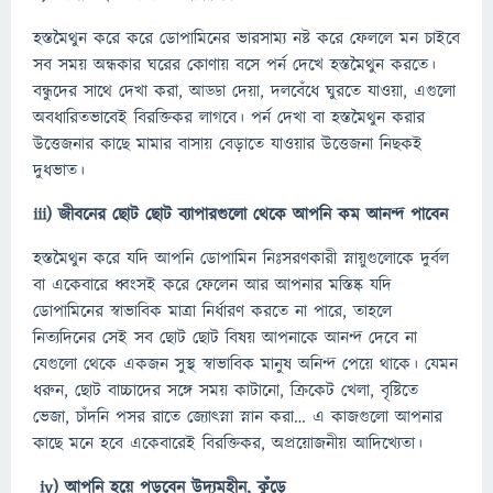
হস্তমৈথুন করে করে ডোপামিনের ভারসাম্য নষ্ট করে ফেললে মন চাইবে
সব সময় অন্ধকার ঘরের কোণায় বসে পর্ন দেখে হস্তমৈথুন করতে।
বন্ধুদের সাথে দেখা করা, আড্ডা দেয়া, দলবেঁধে ঘুরতে যাওয়া, এগুলো
অবধারিতভাবেই বিরক্তিকর লাগবে। পর্ন দেখা বা হস্তমৈথুন করার
উত্তেজনার কাছে মামার বাসায় বেড়াতে যাওয়ার উত্তেজনা নিছকই
দুধভাত।
iii)
জীবনের ছোট ছোট ব্যাপারগুলো থেকে আপনি কম আনন্দ পাবেন
হস্তমৈথুন করে যদি আপনি ডোপামিন নিঃসরণকারী স্নায়ুগুলোকে দুর্বল
বা একেবারে ধ্বংসই করে ফেলেন আর আপনার মস্তিষ্ক যদি
ডোপামিনের স্বাভাবিক মাত্রা নির্ধারণ করতে না পারে, তাহলে
নিত্যদিনের সেই সব ছোট ছোট বিষয় আপনাকে আনন্দ দেবে না
যেগুলো থেকে একজন সুস্থ স্বাভাবিক মানুষ অনিন্দ পেয়ে থাকে। যেমন
ধরুন, ছোট বাচ্চাদের সঙ্গে সময় কাটানো, ক্রিকেট খেলা, বৃষ্টিতে
ভেজা, চাঁদনি পসর রাতে জ্যোৎস্না স্নান করা… এ কাজগুলো আপনার
কাছে মনে হবে একেবারেই বিরক্তিকর, অপ্রয়োজনীয় আদিখ্যেতা।
iv)
আপনি হয়ে পড়বেন উদ্যমহীন
,
কুঁড়ে