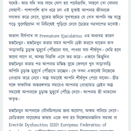
যথেষ্ট। আর যদি তার সাথে যোগ হয় পর্নোগ্রাফি, তাহলে তো সোনায়
সোহাগী। পাশাপাশি হাত ধরে চল এই দুভাই আপনার জীবনকে
লন্ডভন্ড করে দেবে, বুকের জমিনে সুখস্বপ্নের যে খেত আপনি বহু যত্নে
গড়ে তুলেছিলেন তা নিমিষেই পুড়িয়ে দেবে চৈত্রের খরতাপের মতোই।
অকাল বীর্যপাত বা Premature Ejaculation এর অন্যতম কারণ
হস্তমৈথুন। হস্তমৈথুন করার সময় আপনি চেষ্টা করতে থাকেন কত
তাড়াতাড়ি চুড়ান্ত মুহূর্তে পৌঁছানো যায়, পাওয়া যায় শীর্ষসুখ। দেরি হলে
ভালো লাগে না, অসহ্য বিরক্তি এসে ভর করে। এভাবে কিছুদিন
হস্তমৈথুন করার পর আপনার মস্তিষ্ক বুঝে ফেলবে খুব তাড়াতাড়ি
অপিনি চূড়ান্ত মুহূর্তে পৌঁছাতে চাচ্ছেন। সে তখন এভাবেই নিজেকে
প্রোগ্রাম করে নেবে। অল্প সময়েই আপনি শীর্ষসুখ পেয়ে যাবেন। স্ত্রীর
সঙ্গে স্বাভাবিক অন্তরঙ্গতার সময়েও আপনার প্রোগ্রামড ব্রেইন অল্প
সময়েই আপনাকে চূড়ান্ত মুহূর্তে পৌঁছে দেবে। আপনার স্ত্রী থাকবেন
অতৃপ্ত।
হস্তমৈথুন আপনাকে যৌনমিলনের জন্য অযোগ্য, অক্ষম বানিয়ে দেবে।
মেডিক্যাল সায়েন্সের ভাষায় একে বলা হয় লিঙ্গোত্থানজনিত সমস্যা বা
Erectile Dysfunction (ED)! European Federation of