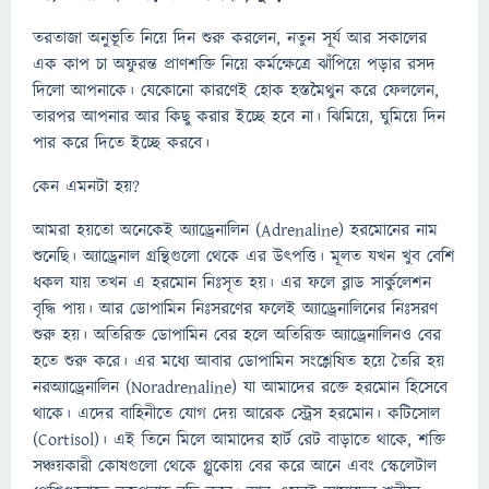
তরতাজা অনুভূতি নিয়ে দিন শুরু করলেন, নতুন সূর্য আর সকালের
এক কাপ চা অফুরন্ত প্রাণশক্তি নিয়ে কর্মক্ষেত্রে ঝাঁপিয়ে পড়ার রসদ
দিলো আপনাকে। যেকোনো কারণেই হোক হস্তমৈথুন করে ফেললেন,
তারপর আপনার আর কিছু করার ইচ্ছে হবে না। ঝিমিয়ে, ঘুমিয়ে দিন
পার করে দিতে ইচ্ছে করবে।
কেন এমনটা হয়?
আমরা হয়তো অনেকেই অ্যাড্রেনালিন (Adrenaline) হরমোনের নাম
শুনেছি। অ্যাড্রেনাল গ্রন্থিগুলো থেকে এর উৎপত্তি। মূলত যখন খুব বেশি
ধকল যায় তখন এ হরমোন নিঃসৃত হয়। এর ফলে ব্লাড সার্কুলেশন
বৃদ্ধি পায়। আর ডোপামিন নিঃসরণের ফলেই অ্যাড্রেনালিনের নিঃসরণ
শুরু হয়। অতিরিক্ত ডোপামিন বের হলে অতিরিক্ত অ্যাড্রেনালিনও বের
হতে শুরু করে। এর মধ্যে আবার ডোপামিন সংশ্লেষিত হয়ে তৈরি হয়
নরঅ্যাড্রেনালিন (Noradrenaline) যা আমাদের রক্তে হরমোন হিসেবে
থাকে। এদের বাহিনীতে যোগ দেয় আরেক স্ট্রেস হরমোন। কটিসোল
(Cortisol)। এই তিনে মিলে আমাদের হার্ট রেট বাড়াতে থাকে, শক্তি
সঞ্চয়কারী কোষগুলো থেকে গ্লুকোয় বের করে আনে এবং স্কেলেটাল