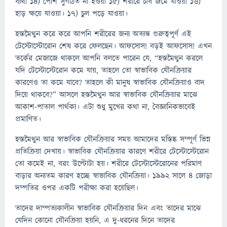
ব্যথা ১৪) পেশি সুগঠিত না হওয়া ১৫) শরীরে চর্বি জমে যাওয়া ১৬)
হাড় ক্ষয়ে যাওয়া। ১৭) চুল পড়ে যাওয়া।
হস্তমৈথুন করে করে আপনি শরীরের জন্য অত্যন্ত গুরুত্বপূর্ণ এই
টেস্টোস্টোরোন শেষ করে ফেলছেন। আফসোস! বড়ই আফসোস! এখন
তর্কের মেজাজে থাকলে আপনি বলতে পারেন যে, “হস্তমৈথুন করলে
যদি টেস্টোস্টেরোন কমে যায়, তাহলে তো স্বাভাবিক যৌনক্রিয়ার
কারণেও তা কমে যাবে? তাহলে কী মানুষ স্বাভাবিক যৌনক্রিয়াও বাদ
দিয়ে থাকবে?” আসলে হস্তমৈথুন আর স্বাভাবিক যৌনক্রিয়ার মাঝে
আকাশ-পাতাল পার্থক্য। এটা শুধু মুখের কথা না, বৈজ্ঞানিকভাবেই
প্রমাণিত।
হস্তমৈথুন আর স্বাভাবিক যৌনক্রিয়ার সময় আমাদের মস্তিষ্ক সম্পূর্ণ ভিন্ন
প্রতিক্রিয়া দেখায়। স্বাভাবিক যৌনক্রিয়ার কারণে শরীরে টেস্টোস্টেরোন
তো কমেই না, বরং উল্টোটা হয়। শরীরে টেস্টোস্টেরোনের পরিমাণ
বাড়ার অন্যতম কারণ হচ্ছে স্বাভাবিক যৌনক্রিয়া। ১৯৯২ সালে ৪ জোড়া
দম্পতির ওপর একটি পরীক্ষা করা হয়েছিল।
তাদের দাম্পত্যকালীন স্বাভাবিক যৌনক্রিয়ার দিন এবং তাদের মাঝে
যেদিন কোনো যৌনক্রিয়া হয়নি, এ দু-ধরনের দিনে তাদের