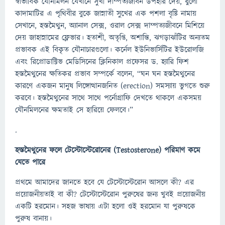
স্বাভাবিক যৌনমিলন যেখানে সুখী দাম্পত্যজীবন উপহার দেয়, ধুলো
কাদামাটির এ পৃথিবীর বুকে জান্নাতী সুখের এক পশলা বৃষ্টি নামায়
সেখানে, হস্তমৈথুন, অ্যানাল সেক্স, ওরাল সেক্স দাম্পত্যজীবনে মিশিয়ে
দেয় জাহান্নামের ফ্লেভার। হতাশী, অতৃপ্তি, অশান্তি, ঝগড়াঝাঁটির অন্যতম
প্রভাবক এই বিকৃত যৌনাচারগুলো। কর্নেল ইউনিভার্সিটির ইউরোলজি
এবং রিপ্রোডাক্টিভ মেডিসিনের ক্লিনিকাল প্রফেসর ড. হ্যারি ফিশ
হস্তমৈথুনের ক্ষতিকর প্রভাব সম্পর্কে বলেন, “ঘন ঘন হস্তমৈথুনের
কারণে একজন মানুষ লিঙ্গোত্থানজনিত (erection) সমস্যায় ভুগতে শুরু
করবে। হস্তমৈথুনের সাথে সাথে পর্নোগ্রাফি দেখতে থাকলে একসময়
যৌনমিলনের ক্ষমতাই সে হারিয়ে ফেলবে।”
.
হস্তমৈথুনের ফলে টেস্টোস্টেরোনের
(Testosterone)
পরিমাণ কমে
যেতে পারে
প্রথমে আমাদের জানতে হবে যে টেস্টোস্টেরোন আসলে কী? এর
প্রয়োজনীয়তাই বা কী? টেস্টোস্টেরোন পুরুষের জন্য খুবই প্রয়োজনীয়
একটি হরমোন। সহজ ভাষায় এটা হলো ওই হরমোন যা পুরুষকে
পুরুষ বানায়।