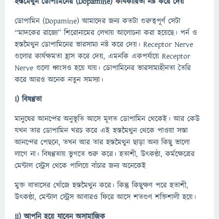
হস্তমৈথুন ডোপামিনের
(Dopamine)
কার্যকারিতা নষ্ট করে দেয়
ডোপামিন (Dopamine) আমাদের জন্য কতটা গুরুত্বপূর্ণ সেটা
“মাদকের রাজ্যে” শিরোনামের লেখায় আলোচনা করা হয়েছে। পর্ন ও
হস্তমৈথুন ডোপামিনের ভারসাম্য নষ্ট করে দেয়। Receptor Nerve
গুলোর কার্যক্ষমতা হ্রাস করে দেয়, এমনকি একপর্যায়ে Receptor
Nerve গুলো ধ্বংসও হয়ে যায়। ডোপামিনের ভারসাম্যহীনতা তৈরি
করে আরও অনেক নতুন সমস্যা।
i)
বিষণ্ণ
তা
মানুষের আনন্দের অনুভূতি আসে মূলত ডোপামিন থেকেই। আর কেউ
যখন তার ডোপামিন খরচ করে এই হস্তমৈথুন থেকে পাওয়া সস্তা
আনন্দের পেছনে, তখন আর তার হস্তমৈথুন ছাড়া অন্য কিছু ভালো
লাগে না। বিষণ্ণতায় ভুগতে শুরু করে। হতাশী, উৎকণ্ঠা, কর্মক্ষেত্রের
মেন্টাল স্ট্রেস থেকে পালিয়ে বাঁচার জন্য অনেকেই
মুক্ত বাতাসের খোঁজে হস্তমৈথুন করে। কিন্তু কিছুক্ষণ পরে হতাশী,
উৎকণ্ঠা, মেন্টাল স্ট্রেস আবারও ফিরে আসে শতগুণ শক্তিশালী হয়ে।
ii)
আপনি হয়ে যাবেন অসামাজিক