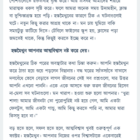
পেশিগুলোতে রক্তপ্রবাহ বৃদ্ধি করে। আর এসবই আমাদের শরীরে
মারাত্মক ধকল সৃষ্টি করে। ফলে আমরা অনেক সময় উদ্যমহীন, ক্লান্ত
বা দুশ্চিন্তাগ্রস্ত হয়ে পড়ি। হস্তমৈথুনের কারণে ঠিক এ ঘটনাগুলোই
ঘটে। নতুন কিছু করার আগ্রহ থাকে না। মন চায় ঘুমিয়ে বাকি
সময়টুকু কাটিয়ে দিতে। টেবিলে ফাইলের স্তূপ হয়, ক্লাসের পড়া
জমতেই থাকে, কিন্তু কিছুই করতে ইচ্ছে করে না।
হস্তমৈথুন আপনার আত্মবিশ্বাস নষ্ট করে দেয়
।
হস্তমৈথুনের ঠিক পরের অবস্থাটার কথা চিন্তা করুন। আপনি হস্তমৈথুন
করে ঠান্ডা হয়ে শুয়ে পড়লেন বিছানায়। বদ্ধ ঘরের স্যাঁতস্যাঁতে বাতাসে
দলবেঁধে ভেসে বেড়াতে লাগল জীবনের সেই সব প্রশ্নগুলো, যার উত্তর
আপনি এখনো পাননি। একে একে আসতে শুরু করল জীবনের হিসেব
না-মেলা সব ঘটনাগুলো। মন খারাপ। হওয়া শুরু হলো আপনার। “ধুর!
শালা! আমার জীবনটা তো পুরোপুরিই নষ্ট হয়ে গেল, আমি একটা
ফেলটুস, আমি একটা গান্ডু, আমি কিছু করতে পারি না, আমার দ্বারা
কিসসু হবে না।”
বড় হতে হলে, সফল হতে হলে, আত্মবিশ্বাস খুবই গুরুত্বপূর্ণ এক
ফ্যাক্টর। হস্তমৈথুন। আপনার নিজের ওপর বিশ্বাসটাকে একেবারেই