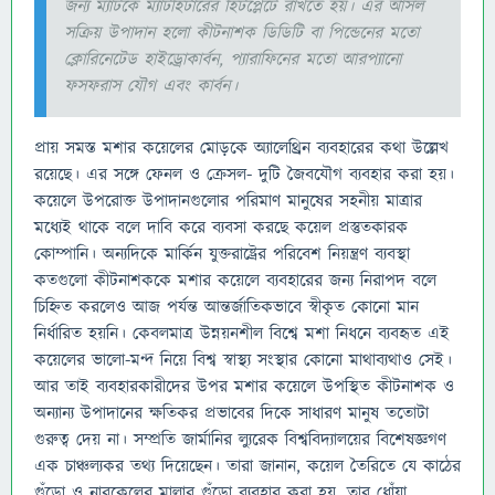
জন্য ম্যাটকে ম্যাটহিটারের হিটপ্লেটে রাখতে হয়। এর আসল
সক্রিয় উপাদান হলো কীটনাশক ডিডিটি বা পিন্ডেনের মতো
ক্লোরিনেটেড হাইড্রোকার্বন, প্যারাফিনের মতো আরপ্যানো
ফসফরাস যৌগ এবং কার্বন।
প্রায় সমস্ত মশার কয়েলের মোড়কে অ্যালেথ্রিন ব্যবহারের কথা উল্লেখ
রয়েছে। এর সঙ্গে ফেনল ও ক্রেসল- দুটি জৈবযৌগ ব্যবহার করা হয়।
কয়েলে উপরোক্ত উপাদানগুলোর পরিমাণ মানুষের সহনীয় মাত্রার
মধ্যেই থাকে বলে দাবি করে ব্যবসা করছে কয়েল প্রস্তুতকারক
কোম্পানি। অন্যদিকে মার্কিন যুক্তরাষ্ট্রের পরিবেশ নিয়ন্ত্রণ ব্যবস্থা
কতগুলো কীটনাশককে মশার কয়েলে ব্যবহারের জন্য নিরাপদ বলে
চিহ্নিত করলেও আজ পর্যন্ত আন্তর্জাতিকভাবে স্বীকৃত কোনো মান
নির্ধারিত হয়নি। কেবলমাত্র উন্নয়নশীল বিশ্বে মশা নিধনে ব্যবহৃত এই
কয়েলের ভালো-মন্দ নিয়ে বিশ্ব স্বাস্থ্য সংস্থার কোনো মাথাব্যথাও সেই।
আর তাই ব্যবহারকারীদের উপর মশার কয়েলে উপস্থিত কীটনাশক ও
অন্যান্য উপাদানের ক্ষতিকর প্রভাবের দিকে সাধারণ মানুষ ততোটা
গুরুত্ব দেয় না। সম্প্রতি জার্মানির ল্যুরেক বিশ্ববিদ্যালয়ের বিশেষজ্ঞগণ
এক চাঞ্চল্যকর তথ্য দিয়েছেন। তারা জানান, কয়েল তৈরিতে যে কাঠের
গুঁড়ো ও নারকেলের মালার গুঁড়ো ব্যবহার করা হয়, তার ধোঁয়া