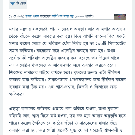
টি ভোট
19 মে 2021
উত্তর প্রদান
করেছেন
অনিন্দিতা সাহা লগ্ন
(
9,000
পয়েন্ট)
মশার যন্ত্রণায় সকলেরই প্রায় নাজেহাল অবস্থা। আর এ মশার অত্যাচার
থেকে বাঁচতে কয়েল ব্যবহার করা হয়। কিন্তু আপনি জানেন কি? একটা
মশার কয়েল থেকে যে পরিমাণ ধোঁয়া নির্গত হয় তা ১০০টি সিগারেটের
সমান ক্ষতিকর। কয়েলের সঙ্গে এলেথ্রিন ব্যবহার করা হয়। অথচ
সর্বোচ্চ কী পরিমাণ এলেথ্রিন ব্যবহার করা হয়েছে তার উল্লেখ থাকে
না। এলেথ্রিন থাকলেও তা সাবধানতার সঙ্গে ব্যবহার করতে হবে।
শিশুদের নাগালের বাইরে রাখতে হবে। বৃদ্ধদের জন্যও এটা দীর্ঘক্ষণ
ব্যবহার করা ক্ষতিকর। সাধারণভাবে প্রাপ্তবয়স্কদের জন্য দীর্ঘক্ষণ কয়েল
ব্যবহার করা ঠিক নয়। এটা শ্বাস-প্রশ্বাস, কিডনি ও লিভারের জন্য
ক্ষতিকর।
এছাড়া কয়েলের ক্ষতিকর প্রভাবে গলা শুকিয়ে যাওয়া, মাথা ঘুরানো,
বমিবমি ভাব, শ্বাস নিতে কষ্ট হওয়া, দম বন্ধ হয়ে আসার অনুভূতি হতে
পারে। কয়েল তৈরিতে যে কাঠের গুঁড়ো ও নারকেলের মালার গুঁড়ো
ব্যবহার করা হয়, তার ধোঁয়া এতোই সূক্ষ্ম যে তা সহজেই শ্বাসনালী ও