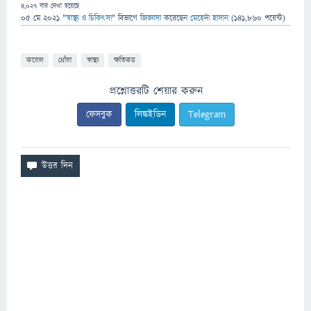
4,027
বার দেখা হয়েছে
05 মে 2021
"
স্বাস্থ্য ও চিকিৎসা
" বিভাগে
জিজ্ঞাসা
করেছেন
মেহেদী হাসান
(
141,860
পয়েন্ট)
কয়েল
ধোঁয়া
স্বাস্থ্য
ক্ষতিকর
প্রশ্নোত্তরটি শেয়ার করুন
ফেসবুক
লিঙ্কইডিন
Telegram