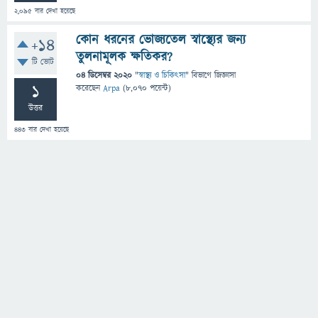
2,095
বার দেখা হয়েছে
কোন ধরনের ভোজ্যতেল স্বাস্থ্যের জন্য
+14
তুলনামূলক ক্ষতিকর?
টি ভোট
04 ডিসেম্বর 2020
"
স্বাস্থ্য ও চিকিৎসা
" বিভাগে
জিজ্ঞাসা
1
করেছেন
Arpa
(
8,070
পয়েন্ট)
উত্তর
443
বার দেখা হয়েছে