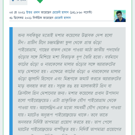
05 মে 2021
উত্তর প্রদান
করেছেন
মেহেদী হাসান
(
141,860
পয়েন্ট)
31 ডিসেম্বর 2021
নির্বাচিত
করেছেন
মেহেদী হাসান
অন্য সবকিছুর মতোই মশার কয়েলের উদ্ভাবক দেশ হলো
চীন। প্রাচীন চীনে চন্দ্রমল্লিকা ফুল থেকে প্রাপ্ত গুঁড়ো
পাইরোগ্রাম, গাছের বাকল থেকে পাওয়া আঠা জাতীয় পদার্থের
গুঁড়োর সঙ্গে মিশিয়ে মশা বিতাড়ক ধূপ তৈরি হতো। বর্তমানে
কাঠের গুঁড়ো ও নারকেলের মালার গুঁড়োর সঙ্গে অ্যারারুটের
মাড় মেশানো হয়। এক্ষেত্রে কাঠের গুঁড়ো ও নারকেলের মালার
গুঁড়ো জ্বালানি হিসেবে এবং মিশ্রণকে জমাট করতে অ্যারারুটের
মাড় ব্যবহার করা হয়। সবুজ রঙ হয় ম্যালাকাইট গ্রিন বা
ক্রিস্টাল গ্রিন মেশানোর জন্য। মশার কয়েলের প্রধান উপাদান
হলো পাইরোফ্রয়েড। এটা প্রাকৃতিক যৌগ পাইরোগ্রাম থেকে
পাওয়া যায়। অ্যালেথ্রিন-এর মতো সমধর্মী যৌগ থেকেও পাওয়া
যায়। ম্যাটেও অনুরূপ পাইরোফ্রয়েড থাকে। তবে তাতে
অনবরত নির্দিষ্ট তাপমাত্রা প্রয়োগ করতে হয়। তাপ পেলে
ম্যাটের পাইরোফ্রয়েড বাষ্পীভূত হয়। নিদির্ষ্ট তাপমাত্রা প্রয়োগের