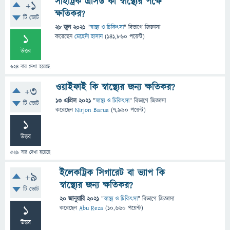
সাইট্রিক এসিড কী স্বাস্থ্যের পক্ষে
+1
ক্ষতিকর?
টি ভোট
28 জুন 2021
"
স্বাস্থ্য ও চিকিৎসা
" বিভাগে
জিজ্ঞাসা
1
করেছেন
মেহেদী হাসান
(
141,860
পয়েন্ট)
উত্তর
624
বার দেখা হয়েছে
ওয়াইফাই কি স্বাস্থ্যের জন্য ক্ষতিকর?
+3
13 এপ্রিল 2021
"
স্বাস্থ্য ও চিকিৎসা
" বিভাগে
জিজ্ঞাসা
টি ভোট
করেছেন
Nirjon Barua
(
7,990
পয়েন্ট)
1
উত্তর
529
বার দেখা হয়েছে
ইলেকট্রিক সিগারেট বা ভ্যাপ কি
+9
স্বাস্থ্যের জন্য ক্ষতিকর?
টি ভোট
20 জানুয়ারি 2021
"
স্বাস্থ্য ও চিকিৎসা
" বিভাগে
জিজ্ঞাসা
1
করেছেন
Abu Reza
(
10,660
পয়েন্ট)
উত্তর