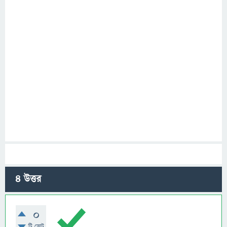
4
উত্তর
0
টি ভোট