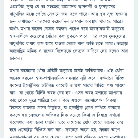
এতোটাই সুক্ষ্ম যে তা সহজেই আমাদের শ্বাসনালী ও ফুসফুসের
বায়ুথলির মধ্যে পৌঁছে সেখানে জমা হতে পারে। আর খুব সূক্ষ্ম হওয়ার
জন্য কণাগুলো বাতাসেও কয়েকদিন ভাসমান অবস্থায় থাকতে পারে।
অর্থাৎ মশার কয়েল নেভার বহুক্ষণ পরেও ঘরে অবস্থানকারী মানুষের
শ্বাসনালীতে কয়েলের ধোঁয়ার কণা ঢুকতে পারে। এর ফলে ফুসফুসের
বায়ুথলির কণায় রক্ত জমে যাওয়া থেকে নানা ক্ষতি হতে পারে। তাছাড়া
অ্যালেথ্রিন মস্তিষ্ক ও রক্তের বিভেদকে ভেদ্যতা বাড়িয়ে দেয় বলেও তারা
জানান।
মশার কয়েলের ধোঁয়া প্রতিটি মানুষের জন্যই ক্ষতিকারক। এই ধোঁয়া
অনেক ধরনের শ্বাস-প্রশ্বাসজনিত সমস্যার সৃষ্টি করে। বর্তমানে বিভিন্ন
ধরনের ইলেক্ট্রনিক্স চাইনিজ র‌্যাকেট ও মশা মারার বিভিন্ন পণ্য পাওয়া
যায়। যা থেকে নির্দিষ্ট তরঙ্গ বের হয়। এসব তরঙ্গ মশাকে আপনার
কাছ থেকে দূরে পাঠিয়ে দেয়। কিন্তু এগুলো ব্যয়সাপেক্ষ। বিকল্প
হিসেবে বাজারে যেসব লিকুইড, যা ইলেক্ট্রিক প্লাগে লাগিয়ে ব্যবহার
করতে হয় সেগুলোর ক্ষতিকর দিক রয়েছে কিনা এ বিষয়ে এখনো
গবেষণার কথা জানা যায়নি। তবে কয়েলের ধোঁয়া থেকে অনেক কম
হবে এতোটুকু নিশ্চিত বলা যায়। সবচেয়ে ভালো হয়, সন্ধ্যার আগে
দরজা-জানালা বন্ধ করে দেওয়া। যাতে মশা বাড়িতে ঢুকতে না-পারে।