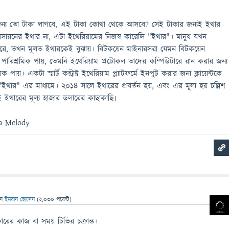
জন্য তো টাকা লাগবে, এই টাকা কোথা থেকে আসবে? সেই টাকার জন্যই ইথার
য়নের ইথার না, এটা ইথেরিয়ামের নিজস্ব কারেন্সি "ইথার"। মানুষ যখন
া করে, তখন মূলত ইথারকেই বুঝায়। বিটকয়েন মাইনারসরা যেমন বিটকয়েন
 পারিশ্রমিক পায়, তেমনি ইথেরিয়াম প্রটোকল তাদের কম্পিউটারে রান করার জন্য
ক পায়। একটা স্মার্ট কন্ট্রাক্ট ইথেরিয়াম প্ল্যাটফর্মে ইনপুট করার জন্য ক্লায়েন্টকে
ইথার" এর মাধ্যমে। ২০১৪ সালে ইথারের প্রবর্তন হয়, এবং এর মূল্য হয় চল্লিশ
 ইথারের মূল্য হাজার ডলারের কাছাকাছি৷
na Melody
েন
ইমরান হোসেন
(
2,030
পয়েন্ট)
ারের কাজ বা সময় টিভির চক্রান্ত।