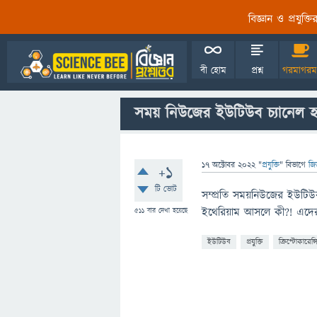
বিজ্ঞান ও প্রযুক্
বী হোম
প্রশ্ন
গরমাগরম
সময় নিউজের ইউটিউব চ্যানেল হ
17 অক্টোবর 2022
"
প্রযুক্তি
" বিভাগে
জি
+1
টি ভোট
সম্প্রতি সময়নিউজের ইউটিউ
ইথেরিয়াম আসলে কী?! এদে
511
বার দেখা হয়েছে
ইউটিউব
প্রযুক্তি
ক্রিপ্টোকারেন্স