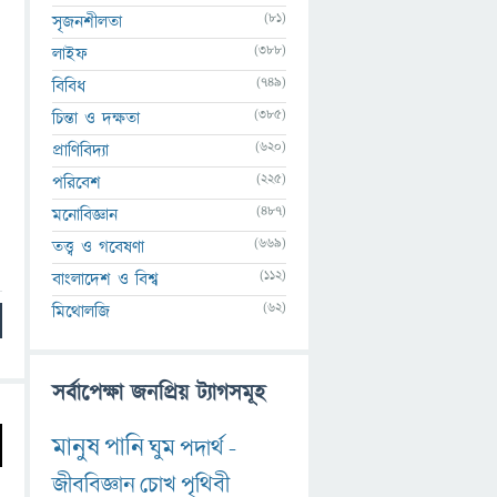
(81)
সৃজনশীলতা
(388)
লাইফ
(749)
বিবিধ
(385)
চিন্তা ও দক্ষতা
(620)
প্রাণিবিদ্যা
(225)
পরিবেশ
(487)
মনোবিজ্ঞান
(669)
তত্ত্ব ও গবেষণা
(112)
বাংলাদেশ ও বিশ্ব
(62)
মিথোলজি
সর্বাপেক্ষা জনপ্রিয় ট্যাগসমূহ
মানুষ
পানি
ঘুম
পদার্থ
-
জীববিজ্ঞান
চোখ
পৃথিবী