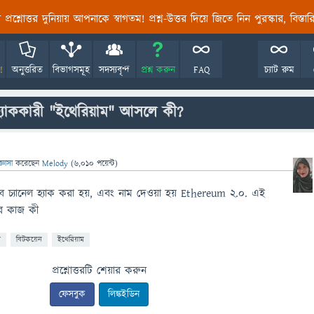
তির প্রশ্নোত্তর দুনিয়ায় আপনাকে স্বাগতম! প্রশ্ন-উত্তর দিয়ে জিতে নিন পুরস্কার, বিস্ত
!
অনুত্তরিত
বিভাগসমূহ
সদস্যবৃন্দ
প্রশ্ন করুন
FAQ
চ্যাট রুম
্যাককারী "ইথেরিয়াম" আসলে কী?
জ্ঞাসা
করেছেন
Melody
(
6,010
পয়েন্ট)
ব চ্যানেল হ্যাক করা হয়, এবং নাম দেওয়া হয় Ethereum 2.0. এই
র কাজ কী
ি
বিটকয়েন
ইথেরিয়াম
প্রশ্নোত্তরটি শেয়ার করুন
ফেসবুক
লিঙ্কইডিন