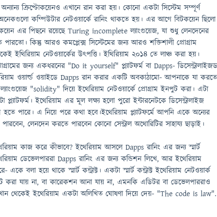
ন্যান্য ক্রিপ্টোকয়েনও এখানে রান করা হয়। কোনো একটা সিস্টেম সম্পূর্ণ
ে অনেকগুলো কম্পিউটার নেটওয়ার্কে রানিং থাকতে হয়। এর আগে বিটকয়েন ছিলো
কয়েন এর পিছনে রয়েছে Turing incomplete ল্যাংগুয়েজ, যা শুধু লেনদেনের
পারতো। কিন্তু আরও কমপ্লেক্স সিস্টেমের জন্য আরও শক্তিশালী প্রোগ্রাম
েই ইথিরিয়াম নেটওয়ার্কের উৎপত্তি। ইথিরিয়াম ২০১৪ তে লাঞ্চ করা হয়।
রোগ্রামের জন্য একধরনের "Do it yourself" প্ল্যাটফর্ম বা Dapps- ডিসেন্ট্রালাইজ
িয়াম ওয়ার্ল্ড ওয়াইডে Dapps রান করার একটি অবকাঠামো- আপনাকে যা করত
যাংগুয়েজ "solidity" দিয়ে ইথেরিয়াম নেটওয়ার্কে প্রোগ্রাম ইনপুট করা। এটা
 প্ল্যাটফর্ম। ইথেরিয়াম এর মূল লক্ষ্য হলো পুরো ইন্টারনেটকে ডিসেন্ট্রালাইজ
হতে পারে। এ নিয়ে পরে কথা হবে।ইথেরিয়াম প্ল্যাটফর্মে আপনি একে অন্যের
ারবেন, লেনদেন করতে পারবেন কোনো সেন্ট্রাল অথোরিটির সাহায্য ছাড়াই।
েরিয়াম কাজ করে কীভাবে? ইথেরিয়াম আসলে Dapps রানিং এর জন্য স্মার্ট
 ইথেরিয়াম ডেভেলপাররা Dapps রানিং এর জন্য কন্ডিশন লিখে, আর ইথেরিয়াম
একে বলা হয়ে থাকে স্মার্ট কন্ট্রাক্ট। একটা স্মার্ট কন্ট্রাক্ট ইথেরিয়াম নেটওয়ার্ক
ট করা যায় না, বা কারেকশন আনা যায় না, এমনকি এডিটর বা ডেভেলপাররাও
এখান থেকেই ইথেরিয়াম একটা অলিখিত ঘোষণা দিয়ে দেয়- "The code is law".