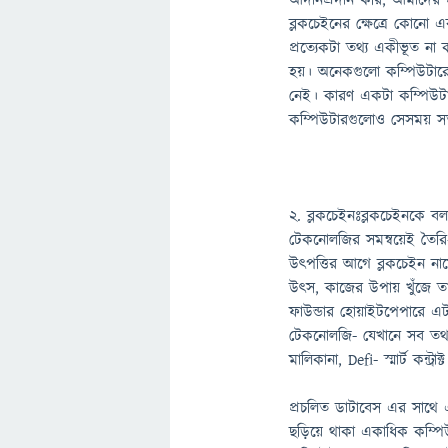
আদানপ্রদান করি, আমাদের প্র
ব্লকচেইনের ক্ষেত্রে কোনো এ
প্রত্যেকটা তথ্য একীভূত না 
হয়। অনেকগুলো কম্পিউটারে
নেই। কারণ একটা কম্পিউটার
কম্পিউটারগুলোও সেসময় সতর
২. ব্লকচেইনঃব্লকচেইনকে ব
টেকনোলজির সমন্বয়েই তৈর
উৎপত্তির আগে ব্লকচেইন 
উৎস, কাজের উপায় খুঁজে ত
ফাউন্ডার হোয়াইটপেপারে এ
টেকনোলজি- যেখানে সব তথ্য 
মালিকানা, Defi- স্মার্ট কন্ট্রা
প্রচলিত ডাটাবেস এর সাথে এর 
ছড়িয়ে থাকা একাধিক কম্প