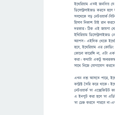
ইথেরিয়াম এতই জনপ্রিয় যে অ
ডিসেন্ট্রালাইজড করতে হল
সবথেকে বড় নেটওয়ার্ক।বিট
হিসাব নিকাশ টাই রান করতে 
দরকার। ঠিক এই জায়গা থেক
ইথিরিয়াম ডিসেন্ট্রালাইজড প্
অ্যাপস। এইদিক থেকে ইথের
হবে, ইথেরিয়াম এর কোডিং ল্
কোনো কারেন্সি না, এটা একটা
করা। কথাটা একটু অন্যরকম 
সাথে নিজে যোগাযোগ করতে প
এখন প্রশ্ন আসতে পারে, ইথ
কন্ট্রাক্ট তৈরি করে থাকে।
নেটওয়ার্ক তা এক্সেকিউট করে- 
এ ইনপুট করা হলে তা এডি
তা চেঞ্জ করতে পারবে না।