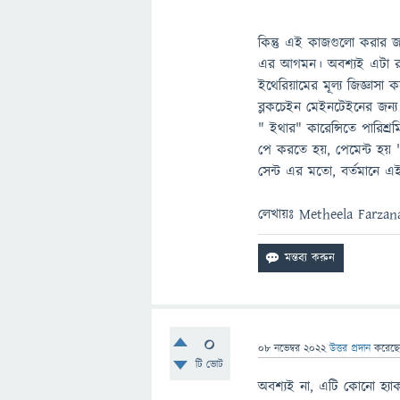
কিন্তু এই কাজগুলো করার 
এর আগমন। অবশ্যই এটা রসা
ইথেরিয়ামের মূল্য জিজ্ঞাস
ব্লকচেইন মেইনটেইনের জন্য
" ইথার" কারেন্সিতে পারিশ্রমি
পে করতে হয়, পেমেন্ট হয় "
সেন্ট এর মতো, বর্তমানে এই
লেখায়ঃ Metheela Farza
0
08 নভেম্বর 2022
উত্তর প্রদান
করেছ
টি ভোট
অবশ্যই না, এটি কোনো হ্যাক