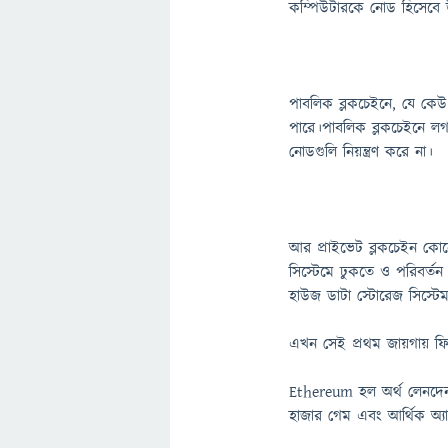
কম্পিউটারকে নোড হিসেবে 
পাবলিক ব্লকচেইনে, যে কে
পারে।পাবলিক ব্লকচেইনে ল
নোডগুলি নিয়ন্ত্রণ করে না।
আর প্রাইভেট ব্লকচেইন কোনো 
সিস্টেমে ঢুকতে ও পরিবর্ত
হাউজ ডাটা স্টোরেজ সিস্টে
এখন সেই প্রথম জায়গায় ফ
Ethereum হল অর্থ লেনদেন, ও
হাজার গেম এবং আর্থিক অ্