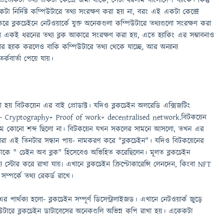
ত্যেকটা তথ্য একটা কেন্দ্রে জমা থাকে, সেটা ধরলাম বাংলাদেশ ব্যাংক। কিন্তু
কটা নির্দিষ্ট কম্পিউটারে তথ্য সংরক্ষণ করা হয় না, বরং এই একটা কেন্দ্রে
করে ব্লকচেইনে নেটওয়ার্কে যুক্ত অনেকগুলা কম্পিউটারে তথ্যগুলো সংরক্ষণ করা
 একই ধরনের তথ্য ব্লক আকারে সংরক্ষণ করা হয়, এতে হ্যাকিং এর সম্ভাবনাও
 হ্যাক করলেও বাকি কম্পিউটারে তথ্য থেকে যাচ্ছে, আর অন্যান্য
্কবার্তা পেয়ে যায়।
লা হয় বিটকয়েন এর বাই প্রোডাক্ট। যদিও ব্লকচেইন অলরেডি এক্সিজটিং
ি- Cryptography+ Proof of work+ decentralised network.বিটকয়েন
নামে কোনো শব্দ ছিলো না। বিটকয়েন যখন সকলের সামনে আসলো, তখন এর
ারা এই তিনটার সন্ধান পায়- নামকরণ করে "ব্লকচেইন"। যদিও বিটকয়েনের
টাকে " চেইন অব ব্লক" হিসেবেও অভিহিত করেছিলেন। মূলত ব্লকচেইন
স্টোর করে রাখা যায়৷ এখানে ব্লকচেইন ক্রিপ্টোকারেন্সি লেনদেন, কিংবা NFT
ক্ট সম্পর্কে তথ্য রেকর্ড রাখে।
পার্থক্য হলো- ব্লকচেইন সম্পূর্ণ ডিসেন্ট্রালাইজড। এখানে নেটওয়ার্ক জুড়ে
িউটারে ব্লকচেইন ডাটাবেসের অনেকগুলি অভিন্ন কপি রাখা হয়। একেকটা