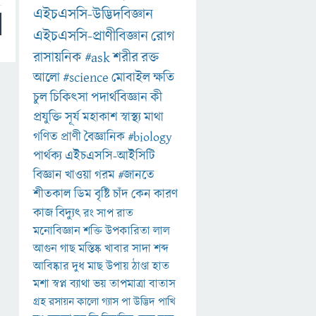
এইচএসসি-উদ্ভিদবিজ্ঞান
এইচএসসি-প্রাণীবিজ্ঞান
রোগ
রাসায়নিক
#ask
শরীর
রক্ত
আলো
#science
মোবাইল
ক্ষতি
চুল
চিকিৎসা
পদার্থবিজ্ঞান
কী
প্রযুক্তি
সূর্য
মহাকাশ
স্বাস্থ্য
মাথা
গণিত
প্রাণী
বৈজ্ঞানিক
#biology
পার্থক্য
এইচএসসি-আইসিটি
বিজ্ঞান
খাওয়া
গরম
#জানতে
শীতকাল
ডিম
বৃষ্টি
চাঁদ
কেন
কারণ
কাজ
বিদ্যুৎ
রং
সাপ
রাত
মনোবিজ্ঞান
শক্তি
উপকারিতা
লাল
আগুন
গাছ
মস্তিষ্ক
খাবার
সাদা
শব্দ
আবিষ্কার
দুধ
মাছ
উপায়
ঠাণ্ডা
হাত
মশা
স্বপ্ন
ব্যাথা
ভয়
তাপমাত্রা
বাতাস
গ্রহ
রসায়ন
কালো
গ্যাস
পা
উদ্ভিদ
পাখি