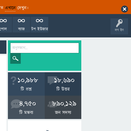
ারিত
এখানে
দেখুন।
পোল
ব্যাজ
টপ ইউজার
লগ ইন
10,988
18,690
টি প্রশ্ন
টি উত্তর
4,750
890,129
টি মন্তব্য
জন সদস্য