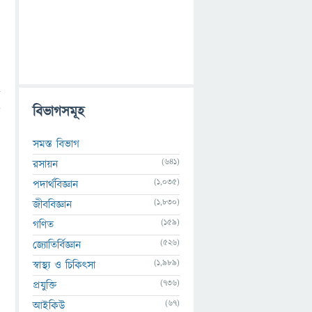
ড
বিভাগসমূহ
ে
সমস্ত বিভাগ
(641)
রসায়ন
(1,035)
পদার্থবিজ্ঞান
(1,830)
জীববিজ্ঞান
(159)
গণিত
(526)
জ্যোতির্বিজ্ঞান
(1,989)
স্বাস্থ্য ও চিকিৎসা
(736)
প্রযুক্তি
(67)
আইকিউ