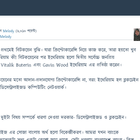
েন
Melody
(
6,010
পয়েন্ট)
ন
Melody
 প্রথমেই বিটকয়েন বুঝি। যারা ক্রিপ্টোকারেন্সি নিয়ে কাজ করে, তারা হয়তো খুব
য়াম কী! বিটকয়েনের পর ইথেরিয়াম হলো দ্বিতীয় সর্বোচ্চ জনপ্রিয়
ালে Vitalik Buterin এবং Gavin Wood ইথেরিয়াম এর প্রতিষ্ঠা করেন।
টকয়েনের মতো আদান-প্রদানযোগ্য ক্রিপ্টোকারেন্সি না, বরং ইথেরিয়াম হল ব্লকচেইন
 ডিসেন্ট্রালাইজড কম্পিউটিং নেটওয়ার্ক।
 দুইটা বিষয় সম্পর্কে ধারণা দেওয়া দরকার- ডিসেন্ট্রালাইজড ও ব্লকচেইন।
ট্রালাইজ এর সোজা বাংলায় অর্থ হলো বিকেন্দ্রীকরণ। আমরা যখন ব্যাংকে