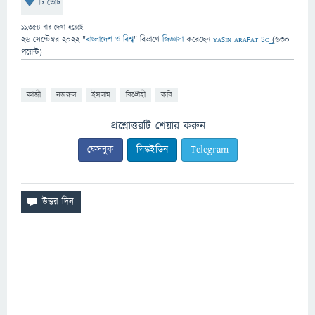
টি ভোট
11,354
বার দেখা হয়েছে
26 সেপ্টেম্বর 2022
"
বাংলাদেশ ও বিশ্ব
" বিভাগে
জিজ্ঞাসা
করেছেন
ʏᴀꜱɪɴ ᴀʀᴀꜰᴀᴛ Sᴄ͢͢͢
(
630
পয়েন্ট)
কাজী
নজরুল
ইসলাম
বিদ্রোহী
কবি
প্রশ্নোত্তরটি শেয়ার করুন
ফেসবুক
লিঙ্কইডিন
Telegram