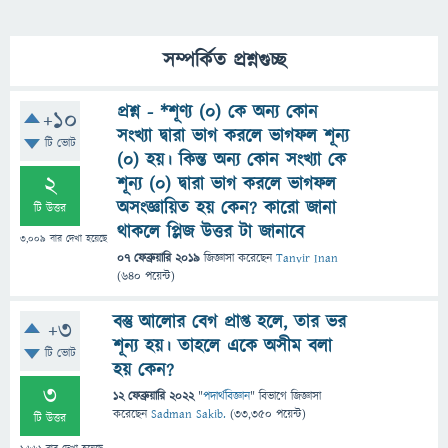
সম্পর্কিত প্রশ্নগুচ্ছ
প্রশ্ন - *শূণ্য (0) কে অন্য কোন
+10
সংখ্যা দ্বারা ভাগ করলে ভাগফল শূন্য
টি ভোট
(0) হয়। কিন্ত অন্য কোন সংখ্যা কে
2
শূন্য (0) দ্বারা ভাগ করলে ভাগফল
অসংজ্ঞায়িত হয় কেন? কারো জানা
টি উত্তর
থাকলে প্লিজ উত্তর টা জানাবে
3,009
বার দেখা হয়েছে
07 ফেব্রুয়ারি 2019
জিজ্ঞাসা
করেছেন
Tanvir Inan
(
640
পয়েন্ট)
বস্তু আলোর বেগ প্রাপ্ত হলে, তার ভর
+3
শূন্য হয়। তাহলে একে অসীম বলা
টি ভোট
হয় কেন?
3
12 ফেব্রুয়ারি 2022
"
পদার্থবিজ্ঞান
" বিভাগে
জিজ্ঞাসা
করেছেন
Sadman Sakib.
(
33,350
পয়েন্ট)
টি উত্তর