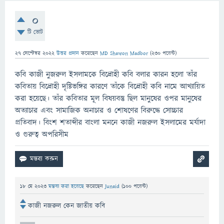
0
টি ভোট
27 সেপ্টেম্বর 2022
উত্তর প্রদান
করেছেন
MD Shawon Madbor
(
230
পয়েন্ট)
কবি কাজী নুজরুল ইসলামকে বিদ্রোহী কবি বলার কারন হলো তাঁর
কবিতায় বিদ্রোহী দৃষ্টিভঙ্গির কারণে তাঁকে বিদ্রোহী কবি নামে আখ্যায়িত
করা হয়েছে। তাঁর কবিতার মূল বিষয়বস্তু ছিল মানুষের ওপর মানুষের
অত্যাচার এবং সামাজিক অনাচার ও শোষণের বিরুদ্ধে সোচ্চার
প্রতিবাদ। বিংশ শতাব্দীর বাংলা মননে কাজী নজরুল ইসলামের মর্যাদা
ও গুরুত্ব অপরিসীম
18 মে 2023
মন্তব্য করা হয়েছে
করেছেন
Junaid
(
100
পয়েন্ট)
কাজী নজরুল কেন জাতীয় কবি