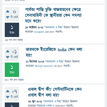
1,661
বার দেখা হয়েছে
পার্বত্য শান্তি চুক্তি বাস্তবায়নের ক্ষেত্রে
0
সেনাবাহিনী কে স্থানীয়রা কেন সমস্যা
টি ভোট
মনে করে?
1
19 অক্টোবর 2021
"
বাংলাদেশ ও বিশ্ব
" বিভাগে
জিজ্ঞাসা
করেছেন
Anupom
(
15,280
পয়েন্ট)
উত্তর
214
বার দেখা হয়েছে
ভারতকে ইংরেজিতে India কেন বলা
+1
হয়?
টি ভোট
12 ডিসেম্বর 2023
"
বাংলাদেশ ও বিশ্ব
" বিভাগে
জিজ্ঞাসা
1
করেছেন
Monjil Hossain
(
5,600
পয়েন্ট)
উত্তর
408
বার দেখা হয়েছে
প্রবাল দ্বীপ কী? সেন্টমার্টিনকে কেন
+7
প্রবাল দ্বীপ বলা হয়?
টি ভোট
26 জুন 2021
"
বাংলাদেশ ও বিশ্ব
" বিভাগে
জিজ্ঞাসা
করেছেন
বিজ্ঞানের পোকা ৮
(
54,300
পয়েন্ট)