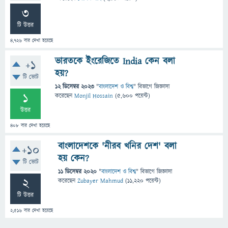
3
টি উত্তর
4,726
বার দেখা হয়েছে
ভারতকে ইংরেজিতে India কেন বলা
+1
হয়?
টি ভোট
12 ডিসেম্বর 2023
"
বাংলাদেশ ও বিশ্ব
" বিভাগে
জিজ্ঞাসা
1
করেছেন
Monjil Hossain
(
5,600
পয়েন্ট)
উত্তর
408
বার দেখা হয়েছে
বাংলাদেশকে 'নীরব খনির দেশ' বলা
+10
হয় কেন?
টি ভোট
11 ডিসেম্বর 2020
"
বাংলাদেশ ও বিশ্ব
" বিভাগে
জিজ্ঞাসা
2
করেছেন
Zubayer Mahmud
(
11,220
পয়েন্ট)
টি উত্তর
2,516
বার দেখা হয়েছে