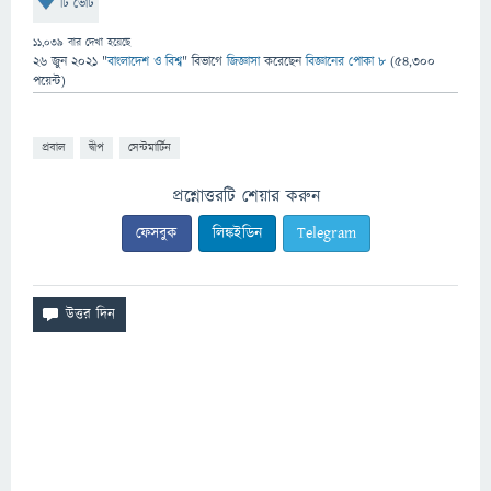
টি ভোট
11,039
বার দেখা হয়েছে
26 জুন 2021
"
বাংলাদেশ ও বিশ্ব
" বিভাগে
জিজ্ঞাসা
করেছেন
বিজ্ঞানের পোকা ৮
(
54,300
পয়েন্ট)
প্রবাল
দ্বীপ
সেন্টমার্টিন
প্রশ্নোত্তরটি শেয়ার করুন
ফেসবুক
লিঙ্কইডিন
Telegram