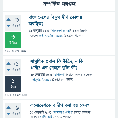
সম্পর্কিত প্রশ্নগুচ্ছ
বাংলাদেশের নিঝুম দ্বীপ কোথায়
+3
অবস্থিত?
টি ভোট
29 জানুয়ারি 2022
"
বাংলাদেশ ও বিশ্ব
" বিভাগে
জিজ্ঞাসা
3
করেছেন
Md. Arafat Hasan
(
16,190
পয়েন্ট)
টি উত্তর
800
বার দেখা হয়েছে
সামুদ্রিক প্রবাল কি উদ্ভিদ, নাকি
+1
প্রাণী? এর পেছনে যুক্তি কী?
টি ভোট
28 ফেব্রুয়ারি 2021
"
প্রাণিবিদ্যা
" বিভাগে
জিজ্ঞাসা
করেছেন
1
Hojayfa Ahmed
(
135,490
পয়েন্ট)
উত্তর
1,958
বার দেখা হয়েছে
বাংলাদেশকে ব-দ্বীপ বলা হয় কেন?
+9
13 ফেব্রুয়ারি 2021
"
বাংলাদেশ ও বিশ্ব
" বিভাগে
জিজ্ঞাসা
টি ভোট
করেছেন
নোশিন মাহি
(
7,940
পয়েন্ট)