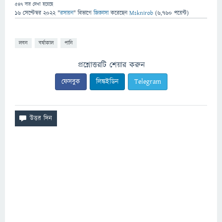
547
বার দেখা হয়েছে
16 সেপ্টেম্বর 2022
"
রসায়ন
" বিভাগে
জিজ্ঞাসা
করেছেন
Msknirob
(
6,760
পয়েন্ট)
লবন
বর্ষাকাল
পানি
প্রশ্নোত্তরটি শেয়ার করুন
ফেসবুক
লিঙ্কইডিন
Telegram