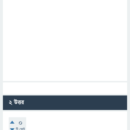
2
উত্তর
0
টি ভোট