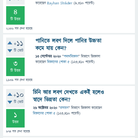
করেছেন
Rayhan Shikder
(
9,310
পয়েন্ট)
4
টি উত্তর
2,236
বার দেখা হয়েছে
পানিতে লবণ দিলে পানির উচ্চতা
+11
কমে যায় কেন?
টি ভোট
13 সেপ্টেম্বর 2020
"
পদার্থবিজ্ঞান
" বিভাগে
জিজ্ঞাসা
3
করেছেন
বিজ্ঞানের পোকা ৫
(
123,410
পয়েন্ট)
টি উত্তর
1,939
বার দেখা হয়েছে
চিনি আর লবণ দেখতে একই হলেও
+10
স্বাদে ভিন্নতা কেন?
টি ভোট
26 অক্টোবর 2020
"
রসায়ন
" বিভাগে
জিজ্ঞাসা
করেছেন
1
বিজ্ঞানের পোকা ৫
(
123,410
পয়েন্ট)
উত্তর
974
বার দেখা হয়েছে