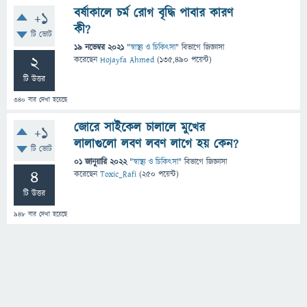
বর্ষাকালে চর্ম রোগ বৃদ্ধি পাবার কারণ
+1
কী?
টি ভোট
19 নভেম্বর 2021
"
স্বাস্থ্য ও চিকিৎসা
" বিভাগে
জিজ্ঞাসা
2
করেছেন
Hojayfa Ahmed
(
135,490
পয়েন্ট)
টি উত্তর
340
বার দেখা হয়েছে
জোরে সাইকেল চালালে মুখের
+1
লালাগুলো লবণ লবণ লাগে হয় কেন?
টি ভোট
01 জানুয়ারি 2022
"
স্বাস্থ্য ও চিকিৎসা
" বিভাগে
জিজ্ঞাসা
4
করেছেন
Toxic_Rafi
(
250
পয়েন্ট)
টি উত্তর
948
বার দেখা হয়েছে