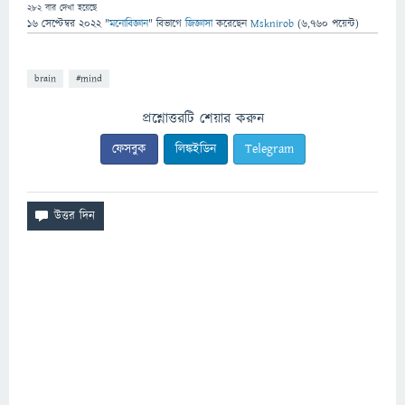
282
বার দেখা হয়েছে
16 সেপ্টেম্বর 2022
"
মনোবিজ্ঞান
" বিভাগে
জিজ্ঞাসা
করেছেন
Msknirob
(
6,760
পয়েন্ট)
brain
#mind
প্রশ্নোত্তরটি শেয়ার করুন
ফেসবুক
লিঙ্কইডিন
Telegram