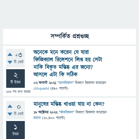
সম্পর্কিত প্রশ্নগুচ্ছ
অনেকে মনে করেন যে যারা
+3
ফিজিক্যাল রিলেশনে লিপ্ত হয় সেটা
টি ভোট
নাকি বিকৃত মস্তিষ্ক এর জন্যে?
2
আসলে এটা কি সঠিক
টি উত্তর
02 অগাস্ট 2021
"
মনোবিজ্ঞান
" বিভাগে
জিজ্ঞাসা
করেছেন
chhqwoht
(
490
পয়েন্ট)
943
বার দেখা হয়েছে
মানুষের মস্তিষ্ক খাওয়া যায় না কেন?
0
18 অক্টোবর 2022
"
জীববিজ্ঞান
" বিভাগে
জিজ্ঞাসা
করেছেন
টি ভোট
হায়াত
(
20,400
পয়েন্ট)
1
উত্তর