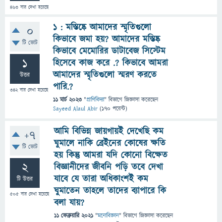
463
বার দেখা হয়েছে
১ : মস্তিষ্কে আমাদের স্মৃতিগুলো
0
কিভাবে জমা হয়? আমাদের মস্তিষ্ক
টি ভোট
কিভাবে মেমোরির ডাটাবেজ সিস্টেম
1
হিসেবে কাজ করে .? কিভাবে আমরা
আমাদের স্মৃতিগুলো স্মরণ করতে
উত্তর
পারি.?
342
বার দেখা হয়েছে
11 মার্চ 2023
"
প্রাণিবিদ্যা
" বিভাগে
জিজ্ঞাসা
করেছেন
Sayeed Alaul Abir
(
170
পয়েন্ট)
আমি বিভিন্ন জায়গায়ই দেখেছি কম
+7
ঘুমালে নাকি ব্রেইনের কোষের ক্ষতি
টি ভোট
হয় কিন্তু আমরা যদি কোনো বিক্ষেত
2
বিজ্ঞানীদের জীবনি পড়ি তবে দেখা
যাবে যে তারা অধিকাংশই কম
টি উত্তর
ঘুমাতেন তাহলে তাদের ব্যাপারে কি
505
বার দেখা হয়েছে
বলা যায়?
11 ফেব্রুয়ারি 2021
"
মনোবিজ্ঞান
" বিভাগে
জিজ্ঞাসা
করেছেন