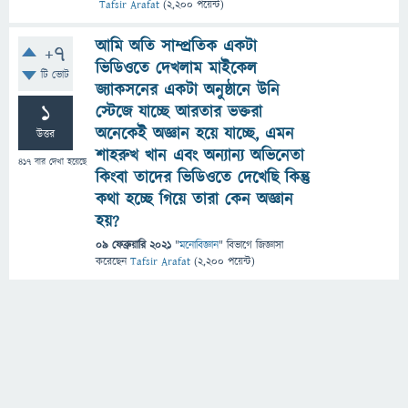
Tafsir Arafat
(
2,200
পয়েন্ট)
আমি অতি সাম্প্রতিক একটা
+7
ভিডিওতে দেখলাম মাইকেল
টি ভোট
জ্যাকসনের একটা অনুষ্ঠানে উনি
1
স্টেজে যাচ্ছে আরতার ভক্তরা
অনেকেই অজ্ঞান হয়ে যাচ্ছে, এমন
উত্তর
শাহরুখ খান এবং অন্যান্য অভিনেতা
417
বার দেখা হয়েছে
কিংবা তাদের ভিডিওতে দেখেছি কিন্তু
কথা হচ্ছে গিয়ে তারা কেন অজ্ঞান
হয়?
09 ফেব্রুয়ারি 2021
"
মনোবিজ্ঞান
" বিভাগে
জিজ্ঞাসা
করেছেন
Tafsir Arafat
(
2,200
পয়েন্ট)