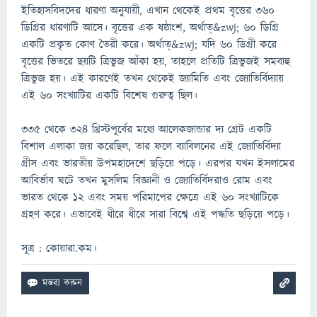
ইতিহাসবিদদের ধারণা অনুযায়ী, এখান থেকেই প্রথম বৃত্তের ৩৬০
ডিগ্রির ধারণাটি আসে। বৃত্তের এক ষষ্ঠাংশ, অর্থাত্&zwj; ৬০ ডিগ্রি
একটি প্রকৃত কোণ তৈরী করে। অর্থাত্&zwj; যদি ৬০ ডিগ্রী করে
বৃত্তের ভিতরে ছয়টি ত্রিভুজ আঁকা হয়, তাহলে প্রতিটি ত্রিভুজই সমবাহু
ত্রিভুজ হয়। এই কারণেই তখন থেকেই জ্যামিতি এবং জ্যোতির্বিদ্যায়
এই ৬০ সংখ্যাটির একটি বিশেষ গুরুত্ব ছিল।
৩৩৫ থেকে ৩২৪ খ্রিস্টপূর্বের মধ্যে আলেকজান্ডার দ্য গ্রেট একটি
বিশাল এলাকা জয় করেছিল, তার ফলে ব্যাবিলনের এই জ্যোতির্বিদ্যা
গ্রীস এবং ভারতীয় উপমহাদেশে ছড়িয়ে পড়ে। এরপর যখন ইসলামের
আবির্ভাব ঘটে তখন মুসলিম বিজ্ঞানী ও জ্যোতির্বিদরাও রোম এবং
ভারত থেকে ১২ এবং সময় পরিমাপের ক্ষেত্রে এই ৬০ সংখ্যাটিকে
গ্রহণ করে। এভাবেই ধীরে ধীরে সারা বিশ্বে এই পদ্ধতি ছড়িয়ে পড়ে।
সূত্র : কোয়ারা.কম।