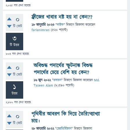
2,025
বার দেখা হয়েছে
ফ্রীজের খাবার নষ্ট হয় না কেন??
0
18 জানুয়ারি 2023
"
লাইফ
" বিভাগে
জিজ্ঞাসা
করেছেন
টি ভোট
farianimran
(
520
পয়েন্ট)
3
টি উত্তর
803
বার দেখা হয়েছে
অবিশুদ্ধ পদার্থের স্ফুটনাঙ্ক বিশুদ্ধ
0
পদার্থের চেয়ে বেশি হয় কেন?
টি ভোট
16 জুন 2022
"
রসায়ন
" বিভাগে
জিজ্ঞাসা
করেছেন
Md.
1
Taseen Alam
(
8,590
পয়েন্ট)
উত্তর
2,880
বার দেখা হয়েছে
পৃথিবীর আবরণ কি দিয়ে তৈরি?ব্যাখ্যা
0
চায়।
টি ভোট
28 জানুয়ারি 2022
"
জ্যোতির্বিজ্ঞান
" বিভাগে
জিজ্ঞাসা