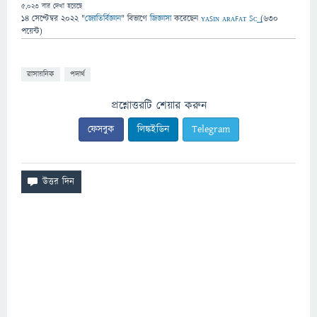
5,023
বার দেখা হয়েছে
14 সেপ্টেম্বর 2022
"
জ্যোতির্বিজ্ঞান
" বিভাগে
জিজ্ঞাসা
করেছেন
ʏᴀꜱɪɴ ᴀʀᴀꜰᴀᴛ Sᴄ͢͢͢
(
630
পয়েন্ট)
রাসায়নিক
পদার্থ
প্রশ্নোত্তরটি শেয়ার করুন
ফেসবুক
লিঙ্কইডিন
Telegram