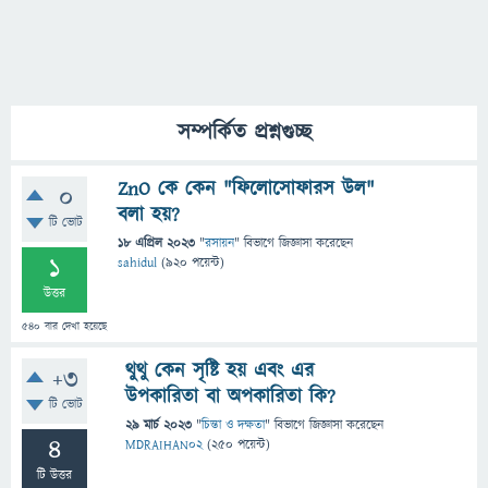
সম্পর্কিত প্রশ্নগুচ্ছ
ZnO কে কেন "ফিলোসোফারস উল"
0
বলা হয়?
টি ভোট
18 এপ্রিল 2023
"
রসায়ন
" বিভাগে
জিজ্ঞাসা
করেছেন
1
sahidul
(
920
পয়েন্ট)
উত্তর
540
বার দেখা হয়েছে
থুথু কেন সৃষ্টি হয় এবং এর
+3
উপকারিতা বা অপকারিতা কি?
টি ভোট
29 মার্চ 2023
"
চিন্তা ও দক্ষতা
" বিভাগে
জিজ্ঞাসা
করেছেন
4
MDRAIHAN02
(
250
পয়েন্ট)
টি উত্তর