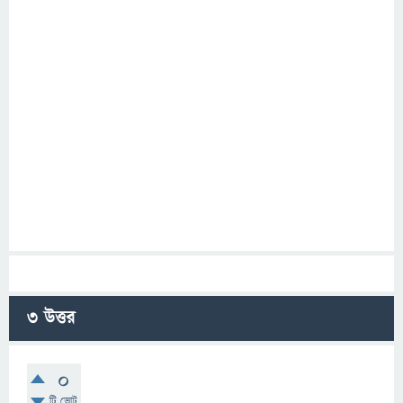
3
উত্তর
0
টি ভোট