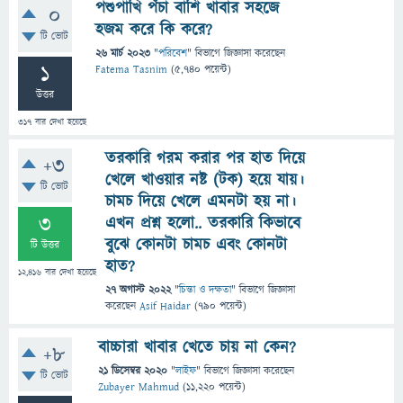
পশুপাখি পঁচা বাশি খাবার সহজে
0
হজম করে কি করে?
টি ভোট
26 মার্চ 2023
"
পরিবেশ
" বিভাগে
জিজ্ঞাসা
করেছেন
1
Fatema Tasnim
(
5,740
পয়েন্ট)
উত্তর
317
বার দেখা হয়েছে
তরকারি গরম করার পর হাত দিয়ে
+3
খেলে খাওয়ার নষ্ট (টক) হয়ে যায়।
টি ভোট
চামচ দিয়ে খেলে এমনটা হয় না।
3
এখন প্রশ্ন হলো.. তরকারি কিভাবে
বুঝে কোনটা চামচ এবং কোনটা
টি উত্তর
হাত?
12,416
বার দেখা হয়েছে
27 অগাস্ট 2022
"
চিন্তা ও দক্ষতা
" বিভাগে
জিজ্ঞাসা
করেছেন
Asif Haidar
(
790
পয়েন্ট)
বাচ্চারা খাবার খেতে চায় না কেন?
+8
21 ডিসেম্বর 2020
"
লাইফ
" বিভাগে
জিজ্ঞাসা
করেছেন
টি ভোট
Zubayer Mahmud
(
11,220
পয়েন্ট)