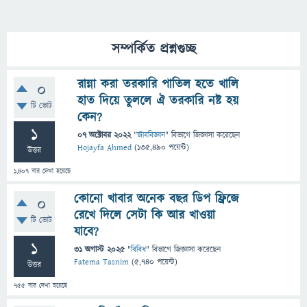
সম্পর্কিত প্রশ্নগুচ্ছ
রান্না করা তরকারি পাতিল হতে খালি
0
হাত দিয়ে তুললে ঐ তরকারি নষ্ট হয়
টি ভোট
কেন?
1
07 অক্টোবর 2022
"
জীববিজ্ঞান
" বিভাগে
জিজ্ঞাসা
করেছেন
Hojayfa Ahmed
(
135,490
পয়েন্ট)
উত্তর
1,407
বার দেখা হয়েছে
কোনো খাবার অনেক বছর ডিপ ফ্রিজে
0
রেখে দিলে সেটা কি আর খাওয়া
টি ভোট
যাবে?
1
31 অগাস্ট 2025
"
বিবিধ
" বিভাগে
জিজ্ঞাসা
করেছেন
Fatema Tasnim
(
5,740
পয়েন্ট)
উত্তর
755
বার দেখা হয়েছে