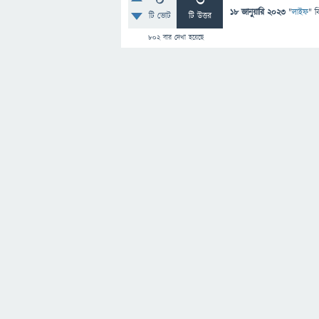
0
3
18 জানুয়ারি 2023
"
লাইফ
" ব
টি ভোট
টি উত্তর
802
বার দেখা হয়েছে