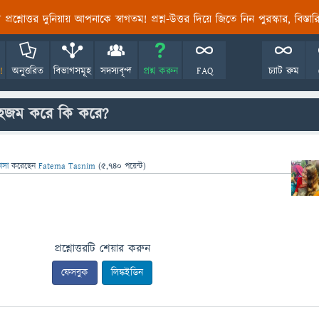
তির প্রশ্নোত্তর দুনিয়ায় আপনাকে স্বাগতম! প্রশ্ন-উত্তর দিয়ে জিতে নিন পুরস্কার, বিস্ত
!
অনুত্তরিত
বিভাগসমূহ
সদস্যবৃন্দ
প্রশ্ন করুন
FAQ
চ্যাট রুম
ে হজম করে কি করে?
ঞাসা
করেছেন
Fatema Tasnim
(
5,740
পয়েন্ট)
প্রশ্নোত্তরটি শেয়ার করুন
ফেসবুক
লিঙ্কইডিন