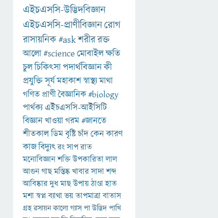
এইচএসসি-উদ্ভিদবিজ্ঞান
এইচএসসি-প্রাণীবিজ্ঞান
রোগ
রাসায়নিক
#ask
শরীর
রক্ত
আলো
#science
মোবাইল
ক্ষতি
চুল
চিকিৎসা
পদার্থবিজ্ঞান
কী
প্রযুক্তি
সূর্য
মহাকাশ
স্বাস্থ্য
মাথা
গণিত
প্রাণী
বৈজ্ঞানিক
#biology
পার্থক্য
এইচএসসি-আইসিটি
বিজ্ঞান
খাওয়া
গরম
#জানতে
শীতকাল
ডিম
বৃষ্টি
চাঁদ
কেন
কারণ
কাজ
বিদ্যুৎ
রং
সাপ
রাত
মনোবিজ্ঞান
শক্তি
উপকারিতা
লাল
আগুন
গাছ
মস্তিষ্ক
খাবার
সাদা
শব্দ
আবিষ্কার
দুধ
মাছ
উপায়
ঠাণ্ডা
হাত
মশা
স্বপ্ন
ব্যাথা
ভয়
তাপমাত্রা
বাতাস
গ্রহ
রসায়ন
কালো
গ্যাস
পা
উদ্ভিদ
পাখি