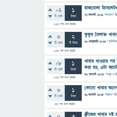
হাজমোলা ট্যাবলে
+2
1
27 অগাস্ট 2021
"
রসায়ন
" ব
টি ভোট
উত্তর
2,158
বার দেখা হয়েছে
কুকুর তৈলাক্ত খা
0
2
16 ফেব্রুয়ারি 2023
"
প্রাণিবিদ্য
টি ভোট
টি উত্তর
1,148
বার দেখা হয়েছে
খাবার খাওয়ার পর 
+8
1
করা হয়, এটা আদৌ
টি ভোট
উত্তর
30 অগাস্ট 2020
"
স্বাস্থ্য ও
1,251
বার দেখা হয়েছে
কোনো খাবার অনেক 
0
1
31 অগাস্ট 2025
"
বিবিধ
" বি
টি ভোট
উত্তর
755
বার দেখা হয়েছে
ফ্রীজের খাবার নষ্