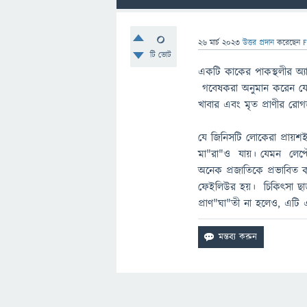
0
26 মার্চ 2023
উত্তর প্রদান
করেছেন
টি ভোট
একটি কাকের পাকস্থলীর অ্যাস
গবেষকরা অনুমান করেন যে এ
খাবার এবং মৃত প্রাণীর রো
যে জিনিসটি লোকেরা প্রায়শই
মা"রা"ও যায়। যেমন লেপ্টোস
অনেক প্রজাতিকে প্রভাবিত 
ফেইলিউর হয়। চিকিত্সা ছাড
প্রাণ"ঘা"তী না হলেও, এটি 