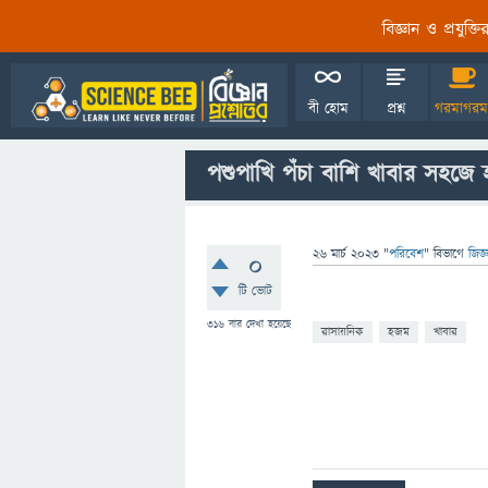
বিজ্ঞান ও প্রযুক্
বী হোম
প্রশ্ন
গরমাগরম
পশুপাখি পঁচা বাশি খাবার সহজ
26 মার্চ 2023
"
পরিবেশ
" বিভাগে
জিজ্
0
টি ভোট
316
বার দেখা হয়েছে
রাসায়নিক
হজম
খাবার