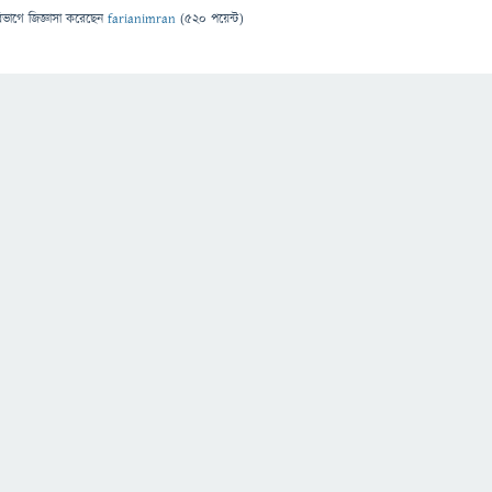
িভাগে
জিজ্ঞাসা
করেছেন
farianimran
(
520
পয়েন্ট)