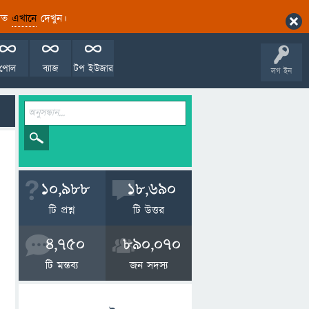
ারিত
এখানে
দেখুন।
পোল
ব্যাজ
টপ ইউজার
লগ ইন
10,988
18,690
টি প্রশ্ন
টি উত্তর
4,750
890,070
টি মন্তব্য
জন সদস্য