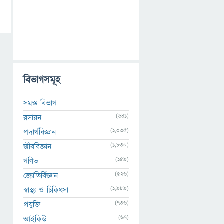
বিভাগসমূহ
সমস্ত বিভাগ
(641)
রসায়ন
(1,035)
পদার্থবিজ্ঞান
(1,830)
জীববিজ্ঞান
(159)
গণিত
(526)
জ্যোতির্বিজ্ঞান
(1,989)
স্বাস্থ্য ও চিকিৎসা
(736)
প্রযুক্তি
(67)
আইকিউ