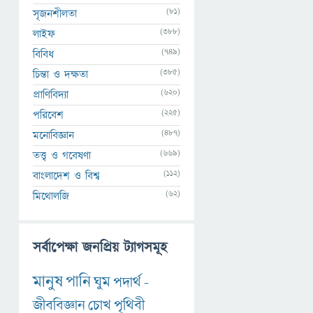
(81)
সৃজনশীলতা
(388)
লাইফ
(749)
বিবিধ
(385)
চিন্তা ও দক্ষতা
(620)
প্রাণিবিদ্যা
(225)
পরিবেশ
(487)
মনোবিজ্ঞান
(669)
তত্ত্ব ও গবেষণা
(112)
বাংলাদেশ ও বিশ্ব
(62)
মিথোলজি
সর্বাপেক্ষা জনপ্রিয় ট্যাগসমূহ
মানুষ
পানি
ঘুম
পদার্থ
-
জীববিজ্ঞান
চোখ
পৃথিবী