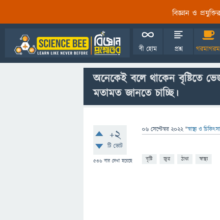
বিজ্ঞান ও প্রযুক্
বী হোম
প্রশ্ন
গরমাগরম
অনেকেই বলে থাকেন বৃষ্টিতে ভেজ
মতামত জানতে চাচ্ছি।
06 সেপ্টেম্বর 2022
"
স্বাস্থ্য ও চিকিৎসা
+2
টি ভোট
বৃষ্টি
জ্বর
ঠাণ্ডা
স্বাস্থ্য
536
বার দেখা হয়েছে