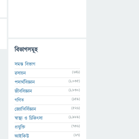
বিভাগসমূহ
সমস্ত বিভাগ
(641)
রসায়ন
(1,035)
পদার্থবিজ্ঞান
(1,830)
জীববিজ্ঞান
(159)
গণিত
(526)
জ্যোতির্বিজ্ঞান
(1,989)
স্বাস্থ্য ও চিকিৎসা
(736)
প্রযুক্তি
(67)
আইকিউ