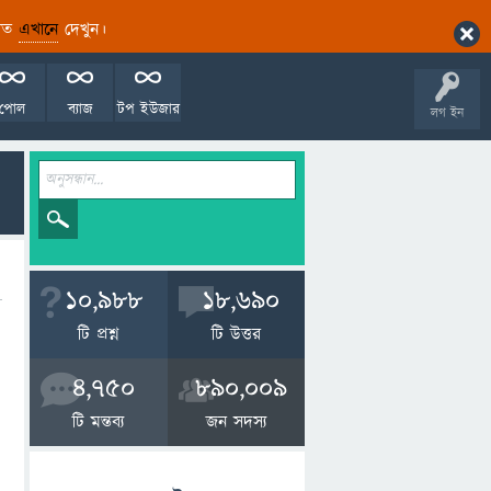
ারিত
এখানে
দেখুন।
পোল
ব্যাজ
টপ ইউজার
লগ ইন
10,988
18,690
টি প্রশ্ন
টি উত্তর
4,750
890,009
টি মন্তব্য
জন সদস্য