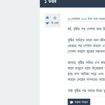
1
উত্তর
0
12 সেপ্টেম্বর 2022
উত্তর প্রদান
করে
টি ভোট
হ্যাঁ, বৃষ্টির পর গোসল করা 
বৃষ্টির পানিতে থাকা নানা জী
ভেজার পর গোসল করলে এই জীব
গোসল করলে জ্বরের সম্ভাবন
আবার, বৃষ্টির পানির এত কম
ফলে স্নায়ুতে হঠাৎ উত্তেজনা
হয়ে তাপ আটকা পড়ে এবং দে
করলে দেহের তাপমাত্রা কম
তাই বৃষ্টির পর সাবান দিয়