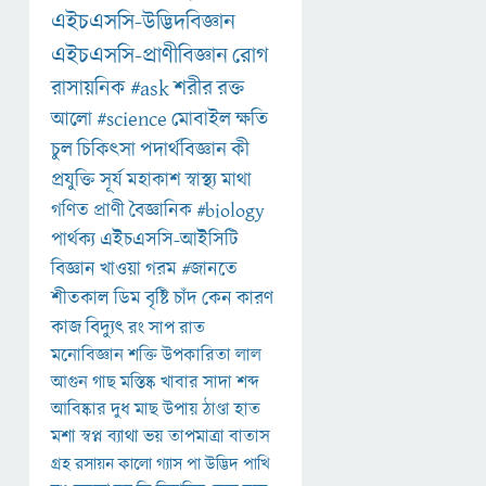
এইচএসসি-উদ্ভিদবিজ্ঞান
এইচএসসি-প্রাণীবিজ্ঞান
রোগ
রাসায়নিক
#ask
শরীর
রক্ত
আলো
#science
মোবাইল
ক্ষতি
চুল
চিকিৎসা
পদার্থবিজ্ঞান
কী
প্রযুক্তি
সূর্য
মহাকাশ
স্বাস্থ্য
মাথা
গণিত
প্রাণী
বৈজ্ঞানিক
#biology
পার্থক্য
এইচএসসি-আইসিটি
বিজ্ঞান
খাওয়া
গরম
#জানতে
শীতকাল
ডিম
বৃষ্টি
চাঁদ
কেন
কারণ
কাজ
বিদ্যুৎ
রং
সাপ
রাত
মনোবিজ্ঞান
শক্তি
উপকারিতা
লাল
আগুন
গাছ
মস্তিষ্ক
খাবার
সাদা
শব্দ
আবিষ্কার
দুধ
মাছ
উপায়
ঠাণ্ডা
হাত
মশা
স্বপ্ন
ব্যাথা
ভয়
তাপমাত্রা
বাতাস
গ্রহ
রসায়ন
কালো
গ্যাস
পা
উদ্ভিদ
পাখি