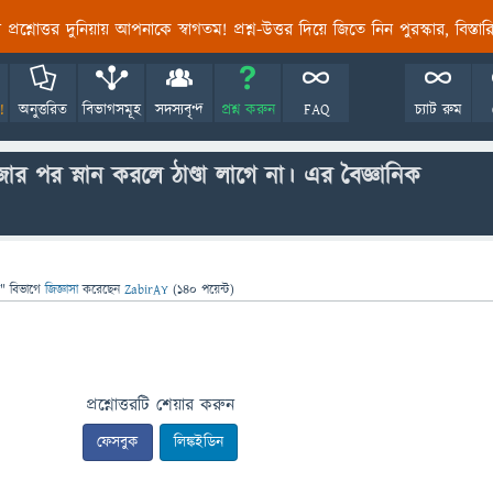
তির প্রশ্নোত্তর দুনিয়ায় আপনাকে স্বাগতম! প্রশ্ন-উত্তর দিয়ে জিতে নিন পুরস্কার, বিস্ত
!
অনুত্তরিত
বিভাগসমূহ
সদস্যবৃন্দ
প্রশ্ন করুন
FAQ
চ্যাট রুম
ার পর স্নান করলে ঠাণ্ডা লাগে না। এর বৈজ্ঞানিক
" বিভাগে
জিজ্ঞাসা
করেছেন
ZabirAY
(
140
পয়েন্ট)
প্রশ্নোত্তরটি শেয়ার করুন
ফেসবুক
লিঙ্কইডিন