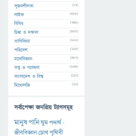
(81)
সৃজনশীলতা
(388)
লাইফ
(749)
বিবিধ
(385)
চিন্তা ও দক্ষতা
(620)
প্রাণিবিদ্যা
(225)
পরিবেশ
(487)
মনোবিজ্ঞান
(669)
তত্ত্ব ও গবেষণা
(112)
বাংলাদেশ ও বিশ্ব
(62)
মিথোলজি
সর্বাপেক্ষা জনপ্রিয় ট্যাগসমূহ
মানুষ
পানি
ঘুম
পদার্থ
-
জীববিজ্ঞান
চোখ
পৃথিবী