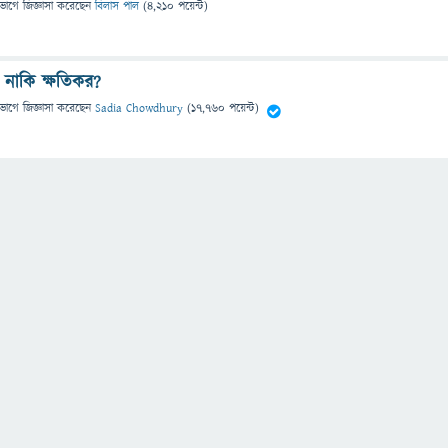
িভাগে
জিজ্ঞাসা
করেছেন
বিলাস পাল
(
4,210
পয়েন্ট)
ো নাকি ক্ষতিকর?
িভাগে
জিজ্ঞাসা
করেছেন
Sadia Chowdhury
(
17,760
পয়েন্ট)