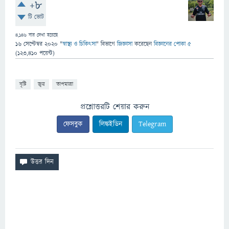
+8
টি ভোট
4,146
বার দেখা হয়েছে
16 সেপ্টেম্বর 2020
"
স্বাস্থ্য ও চিকিৎসা
" বিভাগে
জিজ্ঞাসা
করেছেন
বিজ্ঞানের পোকা ৫
(
123,410
পয়েন্ট)
বৃষ্টি
জ্বর
তাপমাত্রা
প্রশ্নোত্তরটি শেয়ার করুন
ফেসবুক
লিঙ্কইডিন
Telegram