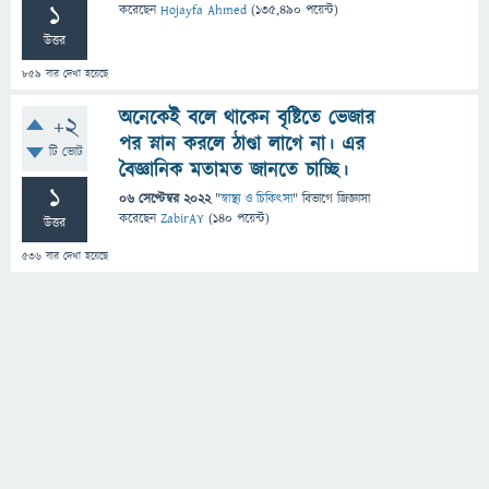
1
করেছেন
Hojayfa Ahmed
(
135,490
পয়েন্ট)
উত্তর
859
বার দেখা হয়েছে
অনেকেই বলে থাকেন বৃষ্টিতে ভেজার
+2
পর স্নান করলে ঠাণ্ডা লাগে না। এর
টি ভোট
বৈজ্ঞানিক মতামত জানতে চাচ্ছি।
1
06 সেপ্টেম্বর 2022
"
স্বাস্থ্য ও চিকিৎসা
" বিভাগে
জিজ্ঞাসা
করেছেন
ZabirAY
(
140
পয়েন্ট)
উত্তর
536
বার দেখা হয়েছে