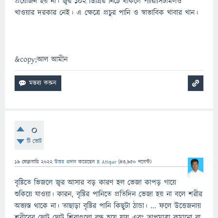
প্রয়োজন হয় না। জ্বর ১০২ ডিগ্রির নিচে থাকলে প্যারাসিটামলও
খাওয়ার দরকার নেই। এ ক্ষেত্রে প্রচুর পানি ও স্বাভাবিক খাবার খান।
&copy;আল আমীন
0
টি ভোট
19 ফেব্রুয়ারি 2022
উত্তর প্রদান
করেছেন
R Atiqur
(
43,950
পয়েন্ট)
বৃষ্টিতে ভিজলে জ্বর আসার বড় কারণ হল ভেজা কাপড় গায়ে
শুকিয়ে যাওয়া। কারন, বৃষ্টির পানিতে প্রতিদিন ভেজা হয় না বলে শরীর
অভ্যস্ত থাকে না। তাছাড়া বৃষ্টির পানি কিছুটা ঠান্ডা। ... ফলে উত্তেজনায়
শরীরের ছোট ছোট শিরাগুলো বন্ধ হয়ে যায় এবং তাপমাত্রা কমানো বা