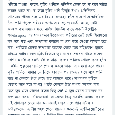
শুকিয়ে যাওয়া। কারন, বৃষ্টির পানিতে প্রতিদিন ভেজা হয় না বলে শরীর
অভ্যস্ত থাকে না। তা ছাড়া বৃষ্টির পানি কিছুটা ঠাণ্ডা। প্রতিদিনের
গোসলের পানির সঙ্গে এর ভিন্নতা রয়েছে। হঠাৎ করে গায়ে অতিরিক্ত
ঠাণ্ডা পানি পড়লে শরীরের তাপমাত্রার বড় পরিবর্তন আসে, যেটা
অত্যান্ত কম সময়ের মধ্যে নার্ভাস সিস্টেম কাছে একটি ইলেক্ট্রিক
শক&rsquo; এর মত। ফলে উত্তেজনায় শরীরের ছোট ছোট শিরাগুলো
বন্ধ হয়ে যায় এবং তাপমাত্রা কমানো বা বের করে দেওয়া অসম্ভব হয়ে
যায়। শরীরের ভেতর তাপমাত্রা আটকে থেকে তার বহিপ্রকাশ জ্ব্রররে
মাধ্যমে ঘটায়। ফলে হঠাৎ ভিজলে জ্বর আসার সম্ভাবনা থাকে অনেক
বেশি। অন্যদিকে কেউ যদি প্রতিদিন কলের পানিতে গোসল করে হঠাৎ
একদিন পুকুরের পানিতে গোসল করলে তারও এ সমস্যা হতে পারে।
বৃষ্টির পানিতে মাথার চুল ভিজে যাওয়ার পর ভেজার সঙ্গে সঙ্গে পানি
মুছে না ফেললে ঠাণ্ডা লেগে জ্বর আসতে পারে। সাধারণত বৃষ্টিতে
ভেজার সঙ্গে সঙ্গে কাপড় পাল্টে ফেললে ঠাণ্ডা লাগার সম্ভাবনা কম।
তবে জ্বর এসে গেলেও ভয়ের কিছু নেই এ জ্বর তেমন মারাত্মক নয়
বলে মনে করেন চিকিৎসকরা। এ ক্ষেত্রে কিছু সতর্কতা অবম্বন করলে
এই ঠাণ্ডা-জ্বর সেরে যায় অনায়াসেই। জ্বর এলে প্যারাসিটাল বা
আইবুপ্রুফেন জাতীয় ওষুধ খেতে পারেন। শুরুতেই অ্যান্টিবায়োটিকের