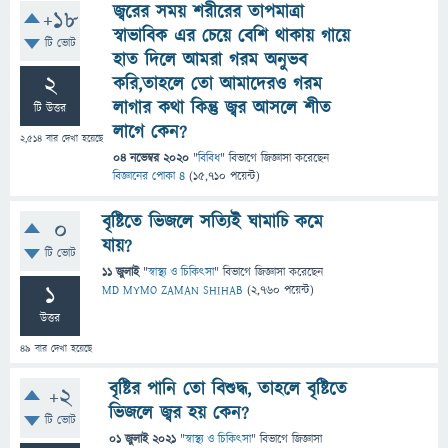
জ্বরের সময় শরীরের তাপমাত্রা
+18
স্বাভাবিক এর চেয়ে বেশি থাকায় গায়ে
টি ভোট
হাত দিলে আমরা গরম অনুভব
2
করি,তাহলে তো আমাদেরও গরম
লাগার কথা কিন্তু জ্বর আসলে শীত
টি উত্তর
লাগে কেন?
2,514
বার দেখা হয়েছে
04 নভেম্বর 2020
"
বিবিধ
" বিভাগে
জিজ্ঞাসা
করেছেন
বিজ্ঞানের পোকা ৪
(
15,710
পয়েন্ট)
বৃষ্টিতে ভিজলে সত্যিই ঘামাচি কমে
0
যায়?
টি ভোট
11 জুলাই
"
স্বাস্থ্য ও চিকিৎসা
" বিভাগে
জিজ্ঞাসা
করেছেন
1
MD MYMO ZAMAN SHIHAB
(
2,760
পয়েন্ট)
উত্তর
49
বার দেখা হয়েছে
বৃষ্টির পানি তো বিশুদ্ধ, তাহলে বৃষ্টিতে
+2
ভিজলে জ্বর হয় কেন?
টি ভোট
01 জুলাই 2021
"
স্বাস্থ্য ও চিকিৎসা
" বিভাগে
জিজ্ঞাসা