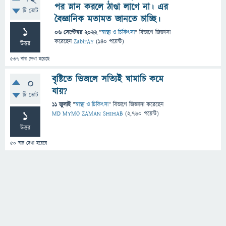
পর স্নান করলে ঠাণ্ডা লাগে না। এর
টি ভোট
বৈজ্ঞানিক মতামত জানতে চাচ্ছি।
1
06 সেপ্টেম্বর 2022
"
স্বাস্থ্য ও চিকিৎসা
" বিভাগে
জিজ্ঞাসা
করেছেন
ZabirAY
(
140
পয়েন্ট)
উত্তর
537
বার দেখা হয়েছে
বৃষ্টিতে ভিজলে সত্যিই ঘামাচি কমে
0
যায়?
টি ভোট
11 জুলাই
"
স্বাস্থ্য ও চিকিৎসা
" বিভাগে
জিজ্ঞাসা
করেছেন
1
MD MYMO ZAMAN SHIHAB
(
2,760
পয়েন্ট)
উত্তর
50
বার দেখা হয়েছে