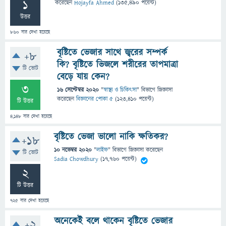
1
করেছেন
Hojayfa Ahmed
(
135,490
পয়েন্ট)
উত্তর
860
বার দেখা হয়েছে
বৃষ্টিতে ভেজার সাথে জ্বরের সম্পর্ক
+8
কি? বৃষ্টিতে ভিজলে শরীরের তাপমাত্রা
টি ভোট
বেড়ে যায় কেন?
3
16 সেপ্টেম্বর 2020
"
স্বাস্থ্য ও চিকিৎসা
" বিভাগে
জিজ্ঞাসা
করেছেন
বিজ্ঞানের পোকা ৫
(
123,410
পয়েন্ট)
টি উত্তর
4,148
বার দেখা হয়েছে
বৃষ্টিতে ভেজা ভালো নাকি ক্ষতিকর?
+18
10 নভেম্বর 2020
"
লাইফ
" বিভাগে
জিজ্ঞাসা
করেছেন
টি ভোট
Sadia Chowdhury
(
17,760
পয়েন্ট)
2
টি উত্তর
725
বার দেখা হয়েছে
অনেকেই বলে থাকেন বৃষ্টিতে ভেজার
+2