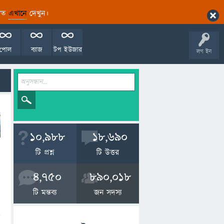
ারিত
এখানে
দেখুন।
পোল
ব্যাজ
টপ ইউজার
লগ ইন
10,988
18,690
টি প্রশ্ন
টি উত্তর
4,750
890,018
টি মন্তব্য
জন সদস্য