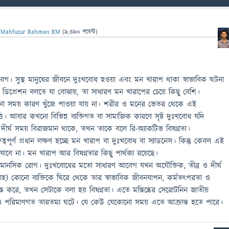
ন
Mahfuzur Rahman RM
(
9,390
পয়েন্ট)
 সুস্থ মানুষের জীবনে দুঃখবোধ হওয়া এবং মন খারাপ থাকা স্বাভাবিক ঘটনা
 বা ডিপ্রেশন বলতে যা বোঝায়, তা সাধারণ মন খারাপের চেয়ে কিছু বেশি।
কোনো সময় কারণ খুঁজে পাওয়া যায় না। শরীর ও মনের ভেতর থেকে এই
তি। আবার কখনো বিভিন্ন ব্যক্তিগত বা সামাজিক কারণে সৃষ্ট দুঃখবোধ যদি
 দীর্ঘ সময় বিরাজমান থাকে, তখন তাকে বলে রি-অ্যাকটিভ বিষণ্নতা।
ত্বপূর্ণ প্রধান লক্ষণ হচ্ছে মন খারাপ বা দুঃখবোধ বা স্যাডনেস। কিন্তু কেবল এই
াবে না। মন খারাপ আর বিষণ্নতার কিছু পার্থক্য রয়েছে।
মানসিক রোগ। দুঃখবোধের মতো সাধারণ আবেগ যখন অযৌক্তিক, তীব্র ও দীর্ঘ
প্তাহ) কোনো ব্যক্তিকে ঘিরে থেকে তার স্বাভাবিক জীবনযাপন, কর্মতৎপরতা ও
রস্ত করে, তখন সেটাকে বলা হয় বিষণ্নতা। এতে মস্তিষ্কের সেরোটনিন জাতীয়
 ও পরিমাণগত তারতম্য ঘটে। যে কেউ যেকোনো সময় এতে আক্রান্ত হতে পারে।