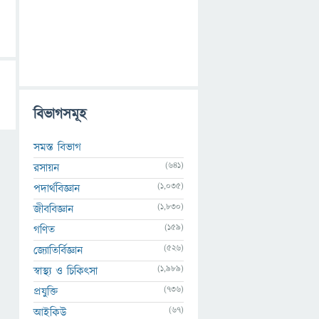
বিভাগসমূহ
সমস্ত বিভাগ
(641)
রসায়ন
(1,035)
পদার্থবিজ্ঞান
(1,830)
জীববিজ্ঞান
(159)
গণিত
(526)
জ্যোতির্বিজ্ঞান
(1,989)
স্বাস্থ্য ও চিকিৎসা
(736)
প্রযুক্তি
(67)
আইকিউ