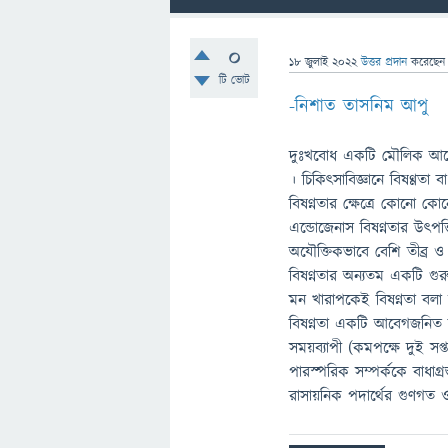
0
18 জুলাই 2022
উত্তর প্রদান
করেছে
টি ভোট
-নিশাত তাসনিম আপু
দুঃখবোধ একটি মৌলিক আবেগ।
। চিকিৎসাবিজ্ঞানে বিষণ্ণতা
বিষণ্নতার ক্ষেত্রে কোনো 
এন্ডোজেনাস বিষণ্নতার উৎপত্
অযৌক্তিকভাবে বেশি তীব্র ও
বিষণ্নতার অন্যতম একটি গুরু
মন খারাপকেই বিষণ্নতা বলা য
বিষণ্নতা একটি আবেগজনিত 
সময়ব্যাপী (কমপক্ষে দুই স
পারস্পরিক সম্পর্ককে বাধাগ্
রাসায়নিক পদার্থের গুণগত