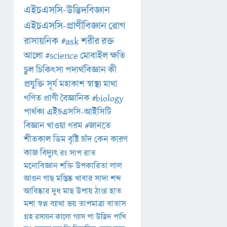
এইচএসসি-উদ্ভিদবিজ্ঞান
এইচএসসি-প্রাণীবিজ্ঞান
রোগ
রাসায়নিক
#ask
শরীর
রক্ত
আলো
#science
মোবাইল
ক্ষতি
চুল
চিকিৎসা
পদার্থবিজ্ঞান
কী
প্রযুক্তি
সূর্য
মহাকাশ
স্বাস্থ্য
মাথা
গণিত
প্রাণী
বৈজ্ঞানিক
#biology
পার্থক্য
এইচএসসি-আইসিটি
বিজ্ঞান
খাওয়া
গরম
#জানতে
শীতকাল
ডিম
বৃষ্টি
চাঁদ
কেন
কারণ
কাজ
বিদ্যুৎ
রং
সাপ
রাত
মনোবিজ্ঞান
শক্তি
উপকারিতা
লাল
আগুন
গাছ
মস্তিষ্ক
খাবার
সাদা
শব্দ
আবিষ্কার
দুধ
মাছ
উপায়
ঠাণ্ডা
হাত
মশা
স্বপ্ন
ব্যাথা
ভয়
তাপমাত্রা
বাতাস
গ্রহ
রসায়ন
কালো
গ্যাস
পা
উদ্ভিদ
পাখি