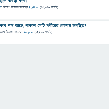
থানে অবস্থা করে?
ান
" বিভাগে
জিজ্ঞাসা
করেছেন
R Atiqur
(
43,950
পয়েন্ট)
 কোন শব্দ আছে, থাকলে সেটি শরীরের কোথায় অবস্থিত?
িভাগে
জিজ্ঞাসা
করেছেন
Anupom
(
15,280
পয়েন্ট)