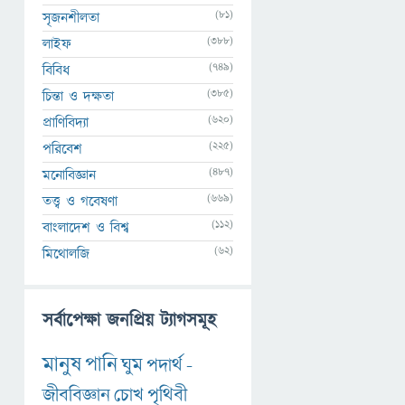
(81)
সৃজনশীলতা
(388)
লাইফ
(749)
বিবিধ
(385)
চিন্তা ও দক্ষতা
(620)
প্রাণিবিদ্যা
(225)
পরিবেশ
(487)
মনোবিজ্ঞান
(669)
তত্ত্ব ও গবেষণা
(112)
বাংলাদেশ ও বিশ্ব
(62)
মিথোলজি
সর্বাপেক্ষা জনপ্রিয় ট্যাগসমূহ
মানুষ
পানি
ঘুম
পদার্থ
-
জীববিজ্ঞান
চোখ
পৃথিবী