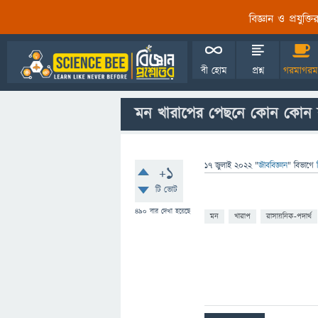
বিজ্ঞান ও প্রযুক্
বী হোম
প্রশ্ন
গরমাগরম
মন খারাপের পেছনে কোন কোন রা
17 জুলাই 2022
"
জীববিজ্ঞান
" বিভাগে
+1
টি ভোট
490
বার দেখা হয়েছে
মন
খারাপ
রাসায়নিক-পদার্থ