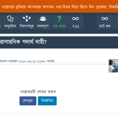
তির প্রশ্নোত্তর দুনিয়ায় আপনাকে স্বাগতম! প্রশ্ন-উত্তর দিয়ে জিতে নিন পুরস্কার, বিস্ত
!
অনুত্তরিত
বিভাগসমূহ
সদস্যবৃন্দ
প্রশ্ন করুন
FAQ
চ্যাট রুম
সায়নিক পদার্থ দায়ী?
জিজ্ঞাসা
করেছেন
Nirjon Barua
(
7,990
পয়েন্ট)
প্রশ্নোত্তরটি শেয়ার করুন
ফেসবুক
লিঙ্কইডিন