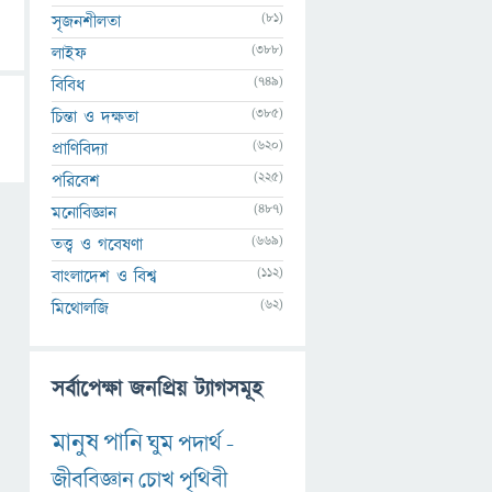
(81)
সৃজনশীলতা
(388)
লাইফ
(749)
বিবিধ
(385)
চিন্তা ও দক্ষতা
(620)
প্রাণিবিদ্যা
(225)
পরিবেশ
(487)
মনোবিজ্ঞান
(669)
তত্ত্ব ও গবেষণা
(112)
বাংলাদেশ ও বিশ্ব
(62)
মিথোলজি
সর্বাপেক্ষা জনপ্রিয় ট্যাগসমূহ
মানুষ
পানি
ঘুম
পদার্থ
-
জীববিজ্ঞান
চোখ
পৃথিবী