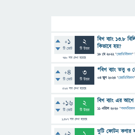
বিগ ব্যাং ১৩.৮ বি
+1
2
কিভাবে হয়?
টি ভোট
টি উত্তর
18 মে 2022
"
জ্যোতির্বিজ্ঞান
" 
740
বার দেখা হয়েছে
*বিগ ব্যাং তত্ত্ব ও 
+4
3
04 জুন 2023
"
জ্যোতির্বিজ্ঞান
টি ভোট
টি উত্তর
563
বার দেখা হয়েছে
বিগ ব্যাং এর আগে 
+16
2
11 এপ্রিল 2020
"
পদার্থবিজ্ঞান
টি ভোট
টি উত্তর
1,387
বার দেখা হয়েছে
দুটি ফোটন কণার য
+2
1