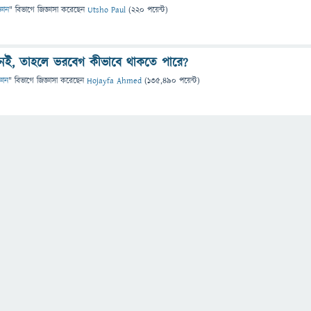
্ঞান
" বিভাগে
জিজ্ঞাসা
করেছেন
Utsho Paul
(
220
পয়েন্ট)
ই, তাহলে ভরবেগ কীভাবে থাকতে পারে?
্ঞান
" বিভাগে
জিজ্ঞাসা
করেছেন
Hojayfa Ahmed
(
135,490
পয়েন্ট)