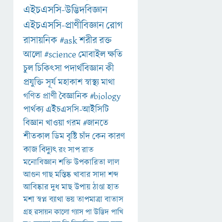
এইচএসসি-উদ্ভিদবিজ্ঞান
এইচএসসি-প্রাণীবিজ্ঞান
রোগ
রাসায়নিক
#ask
শরীর
রক্ত
আলো
#science
মোবাইল
ক্ষতি
চুল
চিকিৎসা
পদার্থবিজ্ঞান
কী
প্রযুক্তি
সূর্য
মহাকাশ
স্বাস্থ্য
মাথা
গণিত
প্রাণী
বৈজ্ঞানিক
#biology
পার্থক্য
এইচএসসি-আইসিটি
বিজ্ঞান
খাওয়া
গরম
#জানতে
শীতকাল
ডিম
বৃষ্টি
চাঁদ
কেন
কারণ
কাজ
বিদ্যুৎ
রং
সাপ
রাত
মনোবিজ্ঞান
শক্তি
উপকারিতা
লাল
আগুন
গাছ
মস্তিষ্ক
খাবার
সাদা
শব্দ
আবিষ্কার
দুধ
মাছ
উপায়
ঠাণ্ডা
হাত
মশা
স্বপ্ন
ব্যাথা
ভয়
তাপমাত্রা
বাতাস
গ্রহ
রসায়ন
কালো
গ্যাস
পা
উদ্ভিদ
পাখি