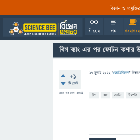
বিজ্ঞান ও প্রযুক্
বী হোম
প্রশ্ন
গরমাগরম
বিগ ব্যাং এর পর ফোটন কণার উ
17 জুলাই 2022
"
জ্যোতির্বিজ্ঞান
" বিভাগ
+1
টি ভোট
447
বার দেখা হয়েছে
বিগ
ব্যাং
ফোটন
উৎপত্তি