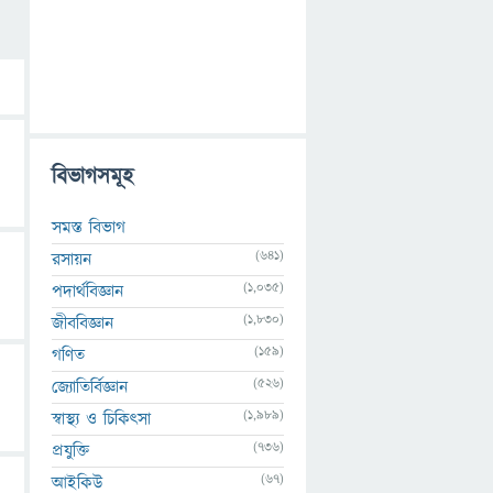
বিভাগসমূহ
সমস্ত বিভাগ
(641)
রসায়ন
(1,035)
পদার্থবিজ্ঞান
(1,830)
জীববিজ্ঞান
(159)
গণিত
(526)
জ্যোতির্বিজ্ঞান
(1,989)
স্বাস্থ্য ও চিকিৎসা
(736)
প্রযুক্তি
(67)
আইকিউ