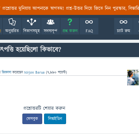
তির প্রশ্নোত্তর দুনিয়ায় আপনাকে স্বাগতম! প্রশ্ন-উত্তর দিয়ে জিতে নিন পুরস্কার, বিস্ত
!
অনুত্তরিত
বিভাগসমূহ
সদস্যবৃন্দ
প্রশ্ন করুন
FAQ
চ্যাট রুম
ৎপত্তি হয়েছিলো কিভাবে?
ে
জিজ্ঞাসা
করেছেন
Nirjon Barua
(
7,990
পয়েন্ট)
প্রশ্নোত্তরটি শেয়ার করুন
ফেসবুক
লিঙ্কইডিন