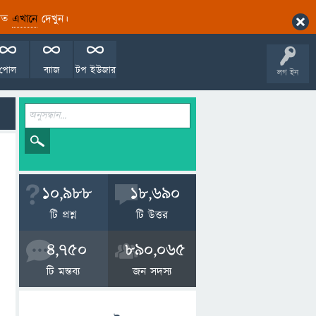
ারিত
এখানে
দেখুন।
পোল
ব্যাজ
টপ ইউজার
লগ ইন
10,988
18,690
টি প্রশ্ন
টি উত্তর
4,750
890,065
টি মন্তব্য
জন সদস্য