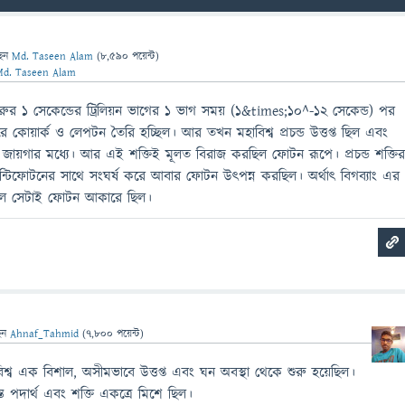
ছেন
Md. Taseen Alam
(
8,590
পয়েন্ট)
Md. Taseen Alam
শুরুর ১ সেকেন্ডের ট্রিলিয়ন ভাগের ১ ভাগ সময় (১&times;১০^-১২ সেকেন্ড) পর
ধীরে কোয়ার্ক ও লেপটন তৈরি হচ্ছিল। আর তখন মহাবিশ্ব প্রচন্ড উত্তপ্ত ছিল এবং
ট জায়গার মধ্যে। আর এই শক্তিই মূলত বিরাজ করছিল ফোটন রূপে। প্রচন্ড শক্তি
টিফোটনের সাথে সংঘর্ষ করে আবার ফোটন উৎপন্ন করছিল। অর্থাৎ বিগব্যাং এর
্ছিল সেটাই ফোটন আকারে ছিল।
েন
Ahnaf_Tahmid
(
7,800
পয়েন্ট)
হাবিশ্ব এক বিশাল, অসীমভাবে উত্তপ্ত এবং ঘন অবস্থা থেকে শুরু হয়েছিল।
স্ত পদার্থ এবং শক্তি একত্রে মিশে ছিল।