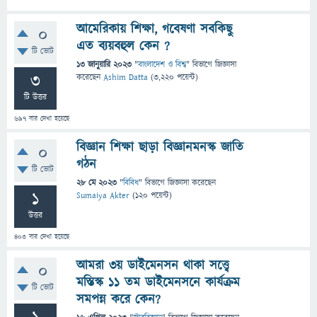
আমেরিকায় শিক্ষা, গবেষণা সবকিছু
0
এত ব্যয়বহুল কেন ?
টি ভোট
13 জানুয়ারি 2023
"
বাংলাদেশ ও বিশ্ব
" বিভাগে
জিজ্ঞাসা
3
করেছেন
Ashim Datta
(
3,220
পয়েন্ট)
টি উত্তর
697
বার দেখা হয়েছে
বিজ্ঞান শিক্ষা ছাড়া বিজ্ঞানমনস্ক জাতি
0
গঠন
টি ভোট
28 মে 2023
"
বিবিধ
" বিভাগে
জিজ্ঞাসা
করেছেন
1
Sumaiya Akter
(
120
পয়েন্ট)
উত্তর
403
বার দেখা হয়েছে
আমরা ৩য় ডাইমেনসন থাকা সত্ত্বে
0
মস্তিস্ক ১১ তম ডাইমেনসনে কার্যক্রম
টি ভোট
সমপন্ন করে কেন?