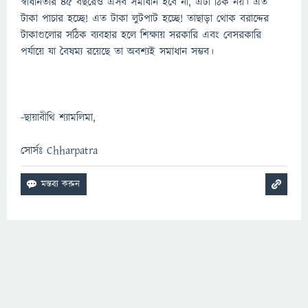
স্বাধীনতার ৪৫ বছরেও এসব সমাধান হবে না, এটা ঠিক নয়। এত
টাকা পাচার হচ্ছে! এত টাকা লুটপাট হচ্ছে! তাছাড়া থোক বরাদ্দের
টাকাগুলোর সঠিক ব্যবহার হলে শিক্ষায় সরকারি এবং বেসরকারি
পর্যায়ে যা বৈষম্য রয়েছে তা অবশ্যই সমাধান সম্ভব।
-ছায়াবীথি শ্যামলিমা,
সোর্সঃ Chharpatra