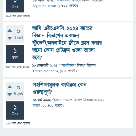
1
16 এপ্রিল 2023
"
জীববিজ্ঞান
" বিভাগে
জিজ্ঞাসা
করেছেন
MynameHasan
(
2,300
পয়েন্ট)
উত্তর
485
বার দেখা হয়েছে
আমি এইচএসসি ২০২৪ ব্যাচের
0
বিজ্ঞান বিভাগের একজন
টি ভোট
স্টুডেন্ট,অনলাইনে ফ্রীতে ক্লাস করার
1
জন্যে কোন প্লাটফ্রম গুলো ভালো
হবে?
উত্তর
10 ফেব্রুয়ারি 2023
"
পদার্থবিজ্ঞান
" বিভাগে
জিজ্ঞাসা
418
বার দেখা হয়েছে
করেছেন
Mehedi১২
(
140
পয়েন্ট)
সহশিক্ষামূলক কার্যক্রম কেন
0
গুরুত্বপূর্ণ?
টি ভোট
01 মার্চ 2022
"
চিন্তা ও দক্ষতা
" বিভাগে
জিজ্ঞাসা
করেছেন
1
হায়াত
(
20,400
পয়েন্ট)
উত্তর
562
বার দেখা হয়েছে