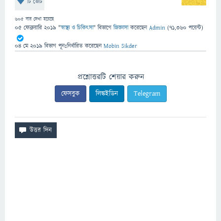
টি ভোট
605
বার দেখা হয়েছে
05 ফেব্রুয়ারি 2019
"
স্বাস্থ্য ও চিকিৎসা
" বিভাগে
জিজ্ঞাসা
করেছেন
Admin
(
71,360
পয়েন্ট)
04 মে 2019
বিভাগ পূনঃনির্ধারিত
করেছেন
Mobin Sikder
প্রশ্নোত্তরটি শেয়ার করুন
ফেসবুক
লিঙ্কইডিন
Telegram