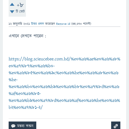
+8
টি ভোট
12 জানুয়ারি 2021
উত্তর প্রদান
করেছেন
Remove id
(
34,670
পয়েন্ট)
এখানে দেখতে পারেন :
https://blog.sciencebee.com.bd/%e0%a6%ae%e0%a6%a8%
e0%a7%87%e0%a6%b0-
%e0%a6%85%e0%a6%9c%e0%a6%be%e0%a6%a8%e0%a6
%be-
%e0%a6%b0%e0%a6%b9%e0%a6%b8%e0%a7%8d%e0%a6
%af%e0%a6%83-
%e0%a6%b9%e0%a7%8d%e0%a6%af%e0%a6%be%e0%a6%
b2%e0%a7%81-2/