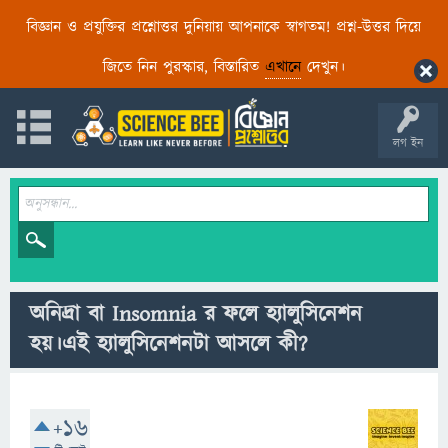
বিজ্ঞান ও প্রযুক্তির প্রশ্নোত্তর দুনিয়ায় আপনাকে স্বাগতম! প্রশ্ন-উত্তর দিয়ে
জিতে নিন পুরস্কার, বিস্তারিত
এখানে
দেখুন।
লগ ইন
অনিদ্রা বা Insomnia র ফলে হ্যালুসিনেশন
হয়।এই হ্যালুসিনেশনটা আসলে কী?
+16