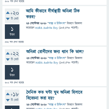
308
বার দেখা হয়েছে
আমি কীভাবে দীর্ঘস্থায়ী অনিদ্রা ঠিক
+20
করব?
টি ভোট
23 সেপ্টেম্বর 2020
"
স্বাস্থ্য ও চিকিৎসা
" বিভাগে
জিজ্ঞাসা
1
করেছেন
HABA Audrita Roy
(
105,570
পয়েন্ট)
উত্তর
542
বার দেখা হয়েছে
অনিদ্রা রোগীদের জন্য ধ্যান কি ভাল?
+22
23 সেপ্টেম্বর 2020
"
স্বাস্থ্য ও চিকিৎসা
" বিভাগে
জিজ্ঞাসা
টি ভোট
করেছেন
HABA Audrita Roy
(
105,570
পয়েন্ট)
1
উত্তর
302
বার দেখা হয়েছে
দৈনিক কত ঘন্টা ঘুম অনিদ্রা হিসাবে
+18
বিবেচনা করা হয়?
টি ভোট
23 সেপ্টেম্বর 2020
"
স্বাস্থ্য ও চিকিৎসা
" বিভাগে
জিজ্ঞাসা