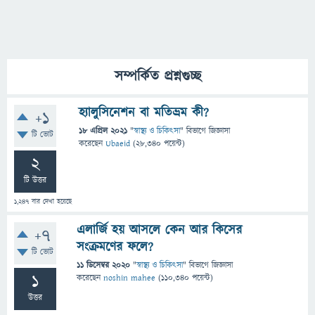
সম্পর্কিত প্রশ্নগুচ্ছ
হ্যালুসিনেশন বা মতিভ্রম কী?
+1
18 এপ্রিল 2021
"
স্বাস্থ্য ও চিকিৎসা
" বিভাগে
জিজ্ঞাসা
টি ভোট
করেছেন
Ubaeid
(
28,340
পয়েন্ট)
2
টি উত্তর
1,247
বার দেখা হয়েছে
এলার্জি হয় আসলে কেন আর কিসের
+7
সংক্রমণের ফলে?
টি ভোট
11 ডিসেম্বর 2020
"
স্বাস্থ্য ও চিকিৎসা
" বিভাগে
জিজ্ঞাসা
1
করেছেন
noshin mahee
(
110,340
পয়েন্ট)
উত্তর