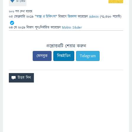
টি ভোট
606
বার দেখা হয়েছে
05 ফেব্রুয়ারি 2019
"
স্বাস্থ্য ও চিকিৎসা
" বিভাগে
জিজ্ঞাসা
করেছেন
Admin
(
71,360
পয়েন্ট)
04 মে 2019
বিভাগ পূনঃনির্ধারিত
করেছেন
Mobin Sikder
প্রশ্নোত্তরটি শেয়ার করুন
ফেসবুক
লিঙ্কইডিন
Telegram