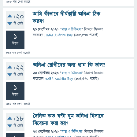
308
বার দেখা হয়েছে
আমি কীভাবে দীর্ঘস্থায়ী অনিদ্রা ঠিক
+20
করব?
টি ভোট
23 সেপ্টেম্বর 2020
"
স্বাস্থ্য ও চিকিৎসা
" বিভাগে
জিজ্ঞাসা
1
করেছেন
HABA Audrita Roy
(
105,570
পয়েন্ট)
উত্তর
542
বার দেখা হয়েছে
অনিদ্রা রোগীদের জন্য ধ্যান কি ভাল?
+22
23 সেপ্টেম্বর 2020
"
স্বাস্থ্য ও চিকিৎসা
" বিভাগে
জিজ্ঞাসা
টি ভোট
করেছেন
HABA Audrita Roy
(
105,570
পয়েন্ট)
1
উত্তর
302
বার দেখা হয়েছে
দৈনিক কত ঘন্টা ঘুম অনিদ্রা হিসাবে
+18
বিবেচনা করা হয়?
টি ভোট
23 সেপ্টেম্বর 2020
"
স্বাস্থ্য ও চিকিৎসা
" বিভাগে
জিজ্ঞাসা