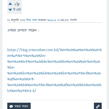
+8
টি ভোট
12 জানুয়ারি 2021
উত্তর প্রদান
করেছেন
Remove id
(
34,670
পয়েন্ট)
এখানে দেখতে পারেন :
https://blog.sciencebee.com.bd/%e0%a6%ae%e0%a6%a8%
e0%a7%87%e0%a6%b0-
%e0%a6%85%e0%a6%9c%e0%a6%be%e0%a6%a8%e0%a6
%be-
%e0%a6%b0%e0%a6%b9%e0%a6%b8%e0%a7%8d%e0%a6
%af%e0%a6%83-
%e0%a6%b9%e0%a7%8d%e0%a6%af%e0%a6%be%e0%a6%
b2%e0%a7%81-2/