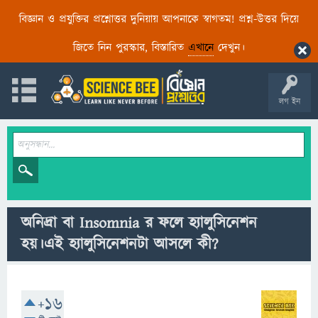
বিজ্ঞান ও প্রযুক্তির প্রশ্নোত্তর দুনিয়ায় আপনাকে স্বাগতম! প্রশ্ন-উত্তর দিয়ে
জিতে নিন পুরস্কার, বিস্তারিত
এখানে
দেখুন।
লগ ইন
অনিদ্রা বা Insomnia র ফলে হ্যালুসিনেশন
হয়।এই হ্যালুসিনেশনটা আসলে কী?
+16