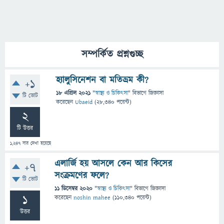
সম্পর্কিত প্রশ্নগুচ্ছ
হ্যালুসিনেশন বা মতিভ্রম কী?
+1
18 এপ্রিল 2021
"
স্বাস্থ্য ও চিকিৎসা
" বিভাগে
জিজ্ঞাসা
টি ভোট
করেছেন
Ubaeid
(
28,340
পয়েন্ট)
2
টি উত্তর
1,247
বার দেখা হয়েছে
এলার্জি হয় আসলে কেন আর কিসের
+7
সংক্রমণের ফলে?
টি ভোট
11 ডিসেম্বর 2020
"
স্বাস্থ্য ও চিকিৎসা
" বিভাগে
জিজ্ঞাসা
1
করেছেন
noshin mahee
(
110,340
পয়েন্ট)
উত্তর