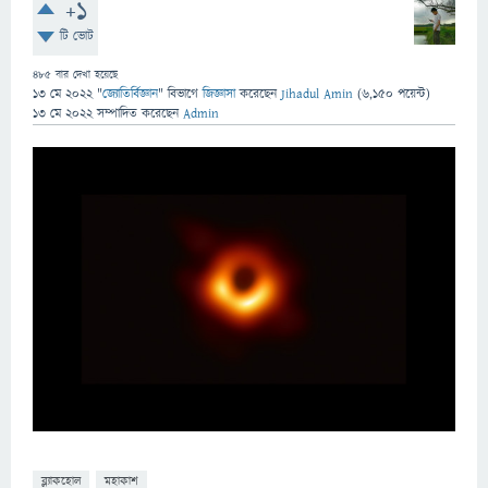
+1
টি ভোট
485
বার দেখা হয়েছে
13 মে 2022
"
জ্যোতির্বিজ্ঞান
" বিভাগে
জিজ্ঞাসা
করেছেন
Jihadul Amin
(
6,150
পয়েন্ট)
13 মে 2022
সম্পাদিত
করেছেন
Admin
ব্ল্যাকহোল
মহাকাশ