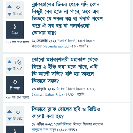
ব্ল্যাকহোলের ভিতর থেকে যদি কোন
0
কিছুই বের হতে না পারে, তবে এর
টি ভোট
ভিতরে যে সকল বস্তু বা পদার্থ প্রবেশ
1
করে ঐ সব বস্তু বা পদার্থগুলো
কোথায় যায়?
উত্তর
12 ফেব্রুয়ারি 2022
"
জ্যোতির্বিজ্ঞান
" বিভাগে
জিজ্ঞাসা
587
বার দেখা হয়েছে
করেছেন
Nabendu mondol
(
560
পয়েন্ট)
কোনো মহাকাশচারী মহাকাশ থেকে
+6
ফিরে ২ ইঞ্চি লম্বা হতে পারে, এটা
টি ভোট
কি আদৌ সত্যি? যদি হয় তাহলে
3
কিভাবে সম্ভব?
টি উত্তর
26 জানুয়ারি 2021
"
বিবিধ
" বিভাগে
জিজ্ঞাসা
করেছেন
Samsun Nahar Priya
(
47,710
পয়েন্ট)
794
বার দেখা হয়েছে
কিভাবে ব্ল্যাক হোলের ছবি ও ভিডিও
0
কালেক্ট করা হয়?
টি ভোট
19 এপ্রিল 2025
"
জ্যোতির্বিজ্ঞান
" বিভাগে
জিজ্ঞাসা
করেছেন
1
আব্দুল্লাহ আল মাসুদ
(
2,400
পয়েন্ট)