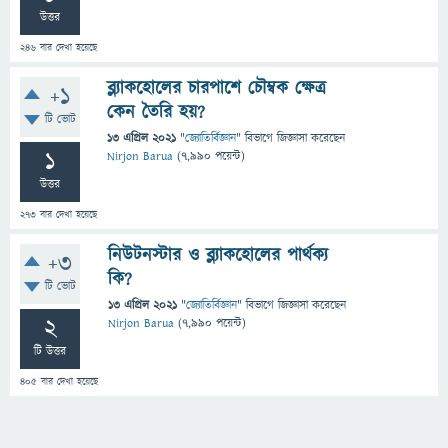
উত্তর
246
বার দেখা হয়েছে
ব্ল্যাকহোলের চারপাশে চৌম্বক ক্ষেত্র
+1
কেন তৈরি হয়?
টি ভোট
13 এপ্রিল 2021
"
জ্যোতির্বিজ্ঞান
" বিভাগে
জিজ্ঞাসা
করেছেন
1
Nirjon Barua
(
7,990
পয়েন্ট)
উত্তর
273
বার দেখা হয়েছে
নিউটনস্টার ও ব্ল্যাকহোলের পার্থক্য
+3
কি?
টি ভোট
13 এপ্রিল 2021
"
জ্যোতির্বিজ্ঞান
" বিভাগে
জিজ্ঞাসা
করেছেন
2
Nirjon Barua
(
7,990
পয়েন্ট)
টি উত্তর
405
বার দেখা হয়েছে