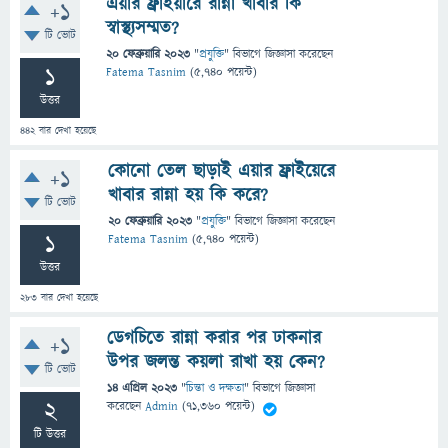
এয়ার ফ্রাইয়ারে রান্না খাবার কি
+1
স্বাস্থ্যসম্মত?
টি ভোট
20 ফেব্রুয়ারি 2023
"
প্রযুক্তি
" বিভাগে
জিজ্ঞাসা
করেছেন
1
Fatema Tasnim
(
5,740
পয়েন্ট)
উত্তর
442
বার দেখা হয়েছে
কোনো তেল ছাড়াই এয়ার ফ্রাইয়েরে
+1
খাবার রান্না হয় কি করে?
টি ভোট
20 ফেব্রুয়ারি 2023
"
প্রযুক্তি
" বিভাগে
জিজ্ঞাসা
করেছেন
1
Fatema Tasnim
(
5,740
পয়েন্ট)
উত্তর
283
বার দেখা হয়েছে
ডেগচিতে রান্না করার পর ঢাকনার
+1
উপর জলন্ত কয়লা রাখা হয় কেন?
টি ভোট
14 এপ্রিল 2023
"
চিন্তা ও দক্ষতা
" বিভাগে
জিজ্ঞাসা
2
করেছেন
Admin
(
71,360
পয়েন্ট)
টি উত্তর