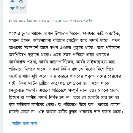
0
টি ভোট
17 মার্চ 2022
উত্তর প্রদান
করেছেন
Nishat Tasnim
(
7,950
পয়েন্ট)
গ্যাসের চুলার গ্যাসের প্রধান উপাদান মিথেন, সালফার ডাই অক্সাইড,
সামান্য ইথেন, অতিসামান্য পরিমান পেট্রোল জাত পদার্থ থাকে। যখন
আগুনের সংস্পর্শে আসে তখন এগুলো পুড়তে থাকে। আর পরিবেশে
অবশিষ্টাংশ ছড়াতে থাকে। এমন সময় পাতিলে থাকা খাবারেও
কার্বনজাত পদার্থ, কার্বন ন্যানোপার্টিকেল, কার্বন ডাইঅক্সাইড অল্প
পরিমানে মিশতে থাকে। ঢাকনা বিহীন রান্নাতে মিথেন মিশে গিয়ে
ওয়াটার গ্যাস সৃষ্টি করে। যার কারনে খাবারের প্রকৃত স্বাদের হেরফের
ঘটে। কিন্তু মাটির চুল্লীতে কাঠ/খড় পোড়ানো হয়। যাতে থাকে
সেলুলোজ পদার্থ। এগুলো পরিবেশে সম্পূর্ন দহন হয়। কোনো প্রকার
মিথেন বা গ্যাসীয় পদার্থ নির্গত হয় না। তবে যে ধোয়াটা বের হয় তা
কম ক্ষতিকর কার্বনের ধোয়া। যা পরিবেশে উবে যায়। খাবারে কোনো
ইফেক্ট ফেলে না। এই কারনে মাটির চুলায় খাবারের স্বাদ বজায় থাকে।
- সজীব চন্দ্র দাস