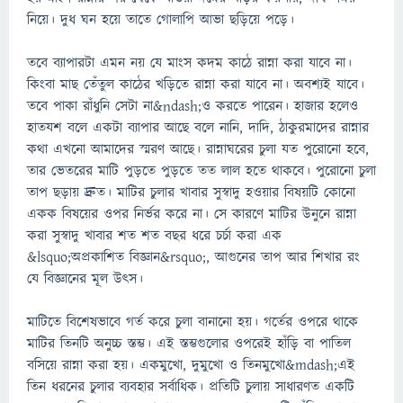
নিয়ে। দুধ ঘন হয়ে তাতে গোলাপি আভা ছড়িয়ে পড়ে।
তবে ব্যাপারটা এমন নয় যে মাংস কদম কাঠে রান্না করা যাবে না।
কিংবা মাছ তেঁতুল কাঠের খড়িতে রান্না করা যাবে না। অবশ্যই যাবে।
তবে পাকা রাঁধুনি সেটা না&ndash;ও করতে পারেন। হাজার হলেও
হাতযশ বলে একটা ব্যাপার আছে বলে নানি, দাদি, ঠাকুরমাদের রান্নার
কথা এখনো আমাদের স্মরণ আছে। রান্নাঘরের চুলা যত পুরোনো হবে,
তার ভেতরের মাটি পুড়তে পুড়তে তত লাল হতে থাকবে। পুরোনো চুলা
তাপ ছড়ায় দ্রুত। মাটির চুলার খাবার সুস্বাদু হওয়ার বিষয়টি কোনো
একক বিষয়ের ওপর নির্ভর করে না। সে কারণে মাটির উনুনে রান্না
করা সুস্বাদু খাবার শত শত বছর ধরে চর্চা করা এক
&lsquo;অপ্রকাশিত বিজ্ঞান&rsquo;, আগুনের তাপ আর শিখার রং
যে বিজ্ঞানের মূল উৎস।
মাটিতে বিশেষভাবে গর্ত করে চুলা বানানো হয়। গর্তের ওপরে থাকে
মাটির তিনটি অনুচ্চ স্তম্ভ। এই স্তম্ভগুলোর ওপরেই হাঁড়ি বা পাতিল
বসিয়ে রান্না করা হয়। একমুখো, দুমুখো ও তিনমুখো&mdash;এই
তিন ধরনের চুলার ব্যবহার সর্বাধিক। প্রতিটি চুলায় সাধারণত একটি