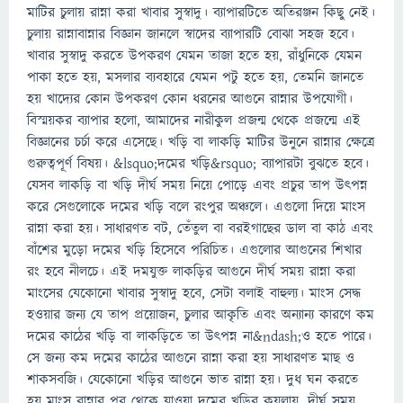
মাটির চুলায় রান্না করা খাবার সুস্বাদু। ব্যাপারটিতে অতিরঞ্জন কিছু নেই।
চুলায় রান্নাবান্নার বিজ্ঞান জানলে স্বাদের ব্যাপারটি বোঝা সহজ হবে।
খাবার সুস্বাদু করতে উপকরণ যেমন তাজা হতে হয়, রাঁধুনিকে যেমন
পাকা হতে হয়, মসলার ব্যবহারে যেমন পটু হতে হয়, তেমনি জানতে
হয় খাদ্যের কোন উপকরণ কোন ধরনের আগুনে রান্নার উপযোগী।
বিস্ময়কর ব্যাপার হলো, আমাদের নারীকুল প্রজন্ম থেকে প্রজন্মে এই
বিজ্ঞানের চর্চা করে এসেছে। খড়ি বা লাকড়ি মাটির উনুনে রান্নার ক্ষেত্রে
গুরুত্বপূর্ণ বিষয়। &lsquo;দমের খড়ি&rsquo; ব্যাপারটা বুঝতে হবে।
যেসব লাকড়ি বা খড়ি দীর্ঘ সময় নিয়ে পোড়ে এবং প্রচুর তাপ উৎপন্ন
করে সেগুলোকে দমের খড়ি বলে রংপুর অঞ্চলে। এগুলো দিয়ে মাংস
রান্না করা হয়। সাধারণত বট, তেঁতুল বা বরইগাছের ডাল বা কাঠ এবং
বাঁশের মুড়ো দমের খড়ি হিসেবে পরিচিত। এগুলোর আগুনের শিখার
রং হবে নীলচে। এই দমযুক্ত লাকড়ির আগুনে দীর্ঘ সময় রান্না করা
মাংসের যেকোনো খাবার সুস্বাদু হবে, সেটা বলাই বাহুল্য। মাংস সেদ্ধ
হওয়ার জন্য যে তাপ প্রয়োজন, চুলার আকৃতি এবং অন্যান্য কারণে কম
দমের কাঠের খড়ি বা লাকড়িতে তা উৎপন্ন না&ndash;ও হতে পারে।
সে জন্য কম দমের কাঠের আগুনে রান্না করা হয় সাধারণত মাছ ও
শাকসবজি। যেকোনো খড়ির আগুনে ভাত রান্না হয়। দুধ ঘন করতে
হয় মাংস রান্নার পর থেকে যাওয়া দমের খড়ির কয়লায়, দীর্ঘ সময়