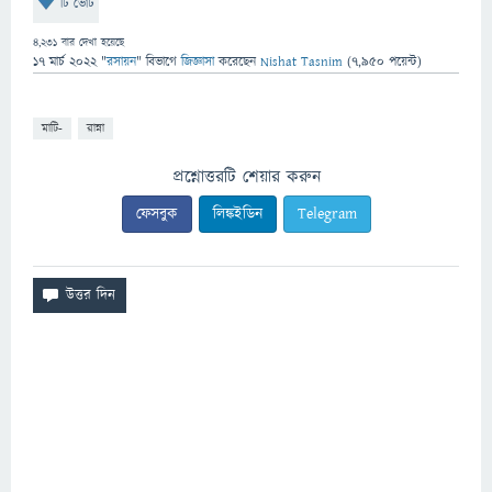
টি ভোট
4,231
বার দেখা হয়েছে
17 মার্চ 2022
"
রসায়ন
" বিভাগে
জিজ্ঞাসা
করেছেন
Nishat Tasnim
(
7,950
পয়েন্ট)
মাটি-
রান্না
প্রশ্নোত্তরটি শেয়ার করুন
ফেসবুক
লিঙ্কইডিন
Telegram