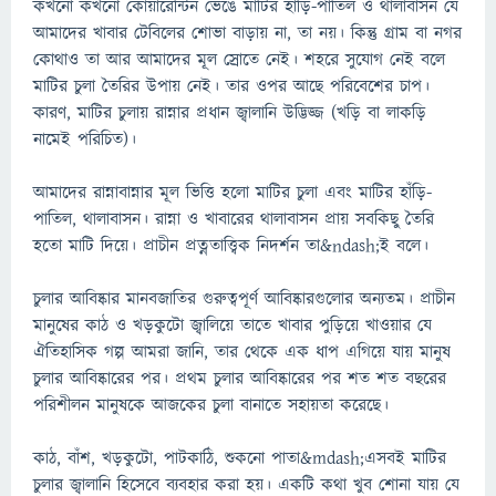
কখনো কখনো কোয়ারেন্টিন ভেঙে মাটির হাঁড়ি-পাতিল ও থালাবাসন যে
আমাদের খাবার টেবিলের শোভা বাড়ায় না, তা নয়। কিন্তু গ্রাম বা নগর
কোথাও তা আর আমাদের মূল স্রোতে নেই। শহরে সুযোগ নেই বলে
মাটির চুলা তৈরির উপায় নেই। তার ওপর আছে পরিবেশের চাপ।
কারণ, মাটির চুলায় রান্নার প্রধান জ্বালানি উদ্ভিজ্জ (খড়ি বা লাকড়ি
নামেই পরিচিত)।
আমাদের রান্নাবান্নার মূল ভিত্তি হলো মাটির চুলা এবং মাটির হাঁড়ি-
পাতিল, থালাবাসন। রান্না ও খাবারের থালাবাসন প্রায় সবকিছু তৈরি
হতো মাটি দিয়ে। প্রাচীন প্রত্নতাত্ত্বিক নিদর্শন তা&ndash;ই বলে।
চুলার আবিষ্কার মানবজাতির গুরুত্বপূর্ণ আবিষ্কারগুলোর অন্যতম। প্রাচীন
মানুষের কাঠ ও খড়কুটো জ্বালিয়ে তাতে খাবার পুড়িয়ে খাওয়ার যে
ঐতিহাসিক গল্প আমরা জানি, তার থেকে এক ধাপ এগিয়ে যায় মানুষ
চুলার আবিষ্কারের পর। প্রথম চুলার আবিষ্কারের পর শত শত বছরের
পরিশীলন মানুষকে আজকের চুলা বানাতে সহায়তা করেছে।
কাঠ, বাঁশ, খড়কুটো, পাটকাঠি, শুকনো পাতা&mdash;এসবই মাটির
চুলার জ্বালানি হিসেবে ব্যবহার করা হয়। একটি কথা খুব শোনা যায় যে