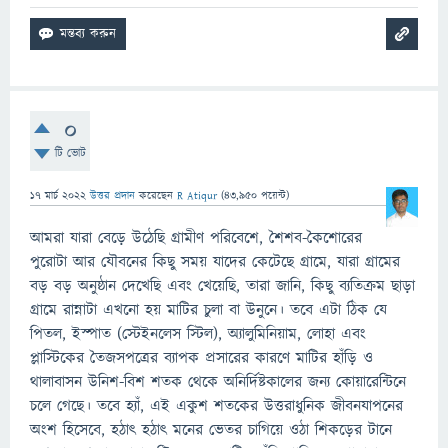
0
টি ভোট
17 মার্চ 2022
উত্তর প্রদান
করেছেন
R Atiqur
(
43,950
পয়েন্ট)
আমরা যারা বেড়ে উঠেছি গ্রামীণ পরিবেশে, শৈশব-কৈশোরের
পুরোটা আর যৌবনের কিছু সময় যাদের কেটেছে গ্রামে, যারা গ্রামের
বড় বড় অনুষ্ঠান দেখেছি এবং খেয়েছি, তারা জানি, কিছু ব্যতিক্রম ছাড়া
গ্রামে রান্নাটা এখনো হয় মাটির চুলা বা উনুনে। তবে এটা ঠিক যে
পিতল, ইস্পাত (স্টেইনলেস স্টিল), অ্যালুমিনিয়াম, লোহা এবং
প্লাস্টিকের তৈজসপত্রের ব্যাপক প্রসারের কারণে মাটির হাঁড়ি ও
থালাবাসন উনিশ-বিশ শতক থেকে অনির্দিষ্টকালের জন্য কোয়ারেন্টিনে
চলে গেছে। তবে হ্যাঁ, এই একুশ শতকের উত্তরাধুনিক জীবনযাপনের
অংশ হিসেবে, হঠাৎ হঠাৎ মনের ভেতর চাগিয়ে ওঠা শিকড়ের টানে