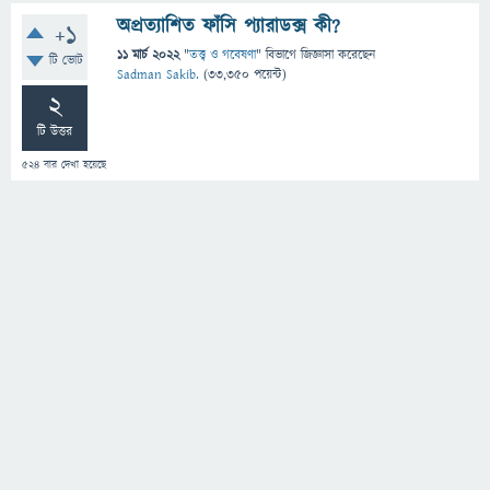
অপ্রত্যাশিত ফাঁসি প্যারাডক্স কী?
+1
11 মার্চ 2022
"
তত্ত্ব ও গবেষণা
" বিভাগে
জিজ্ঞাসা
করেছেন
টি ভোট
Sadman Sakib.
(
33,350
পয়েন্ট)
2
টি উত্তর
524
বার দেখা হয়েছে