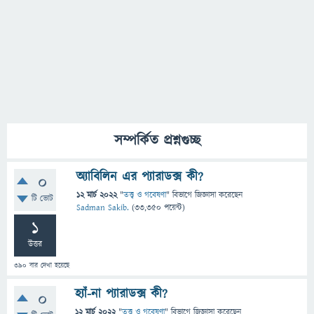
সম্পর্কিত প্রশ্নগুচ্ছ
অ্যাবিলিন এর প্যারাডক্স কী?
0
12 মার্চ 2022
"
তত্ত্ব ও গবেষণা
" বিভাগে
জিজ্ঞাসা
করেছেন
টি ভোট
Sadman Sakib.
(
33,350
পয়েন্ট)
1
উত্তর
390
বার দেখা হয়েছে
হ্যাঁ-না প্যারাডক্স কী?
0
12 মার্চ 2022
"
তত্ত্ব ও গবেষণা
" বিভাগে
জিজ্ঞাসা
করেছেন