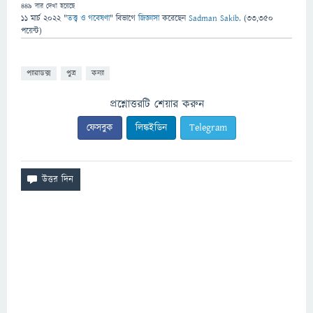
449
বার দেখা হয়েছে
11 মার্চ 2022
"
তত্ত্ব ও গবেষণা
" বিভাগে
জিজ্ঞাসা
করেছেন
Sadman Sakib.
(
33,350
পয়েন্ট)
প্যারাডক্স
পুত্র
কন্যা
প্রশ্নোত্তরটি শেয়ার করুন
ফেসবুক
লিঙ্কইডিন
Telegram