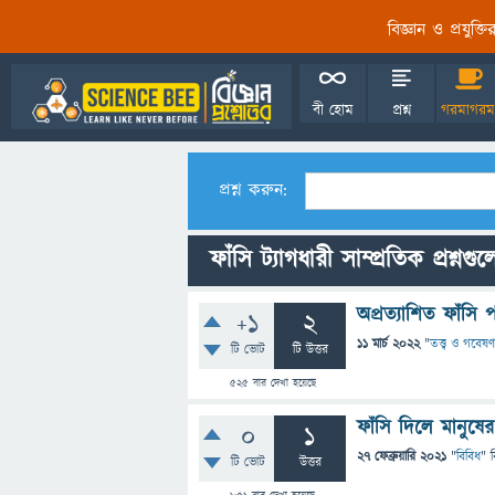
বিজ্ঞান ও প্রযুক্
বী হোম
প্রশ্ন
গরমাগরম
প্রশ্ন করুন:
ফাঁসি ট্যাগধারী সাম্প্রতিক প্রশ্নগু
অপ্রত্যাশিত ফাঁসি প
+1
2
11 মার্চ 2022
"
তত্ত্ব ও গবেষণ
টি ভোট
টি উত্তর
525
বার দেখা হয়েছে
ফাঁসি দিলে মানুষের
0
1
27 ফেব্রুয়ারি 2021
"
বিবিধ
" 
টি ভোট
উত্তর