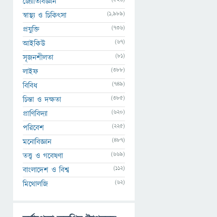
জ্যোতির্বিজ্ঞান
(1,989)
স্বাস্থ্য ও চিকিৎসা
(736)
প্রযুক্তি
(67)
আইকিউ
(81)
সৃজনশীলতা
(388)
লাইফ
(749)
বিবিধ
(385)
চিন্তা ও দক্ষতা
(620)
প্রাণিবিদ্যা
(225)
পরিবেশ
(487)
মনোবিজ্ঞান
(669)
তত্ত্ব ও গবেষণা
(112)
বাংলাদেশ ও বিশ্ব
(62)
মিথোলজি