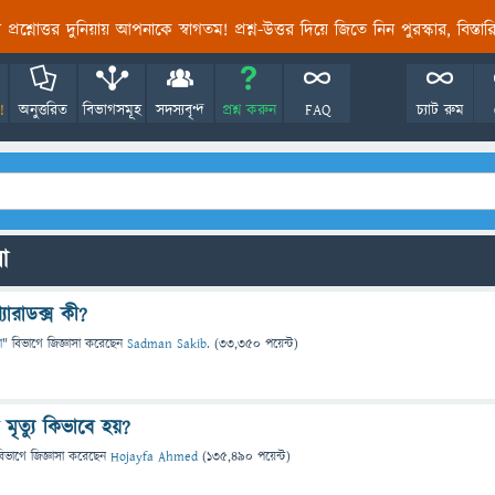
তির প্রশ্নোত্তর দুনিয়ায় আপনাকে স্বাগতম! প্রশ্ন-উত্তর দিয়ে জিতে নিন পুরস্কার, বিস্ত
!
অনুত্তরিত
বিভাগসমূহ
সদস্যবৃন্দ
প্রশ্ন করুন
FAQ
চ্যাট রুম
লো
্যারাডক্স কী?
া
" বিভাগে
জিজ্ঞাসা
করেছেন
Sadman Sakib.
(
33,350
পয়েন্ট)
 মৃত্যু কিভাবে হয়?
বিভাগে
জিজ্ঞাসা
করেছেন
Hojayfa Ahmed
(
135,490
পয়েন্ট)