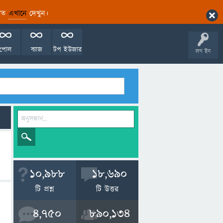
ারিত
এখানে
দেখুন।
পোল
ব্যাজ
টপ ইউজার
লগ ইন
10,988
18,690
টি প্রশ্ন
টি উত্তর
4,750
890,134