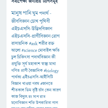
সর্বাপেক্ষা জনপ্রিয় ট্যাগসমূহ
মানুষ
পানি
ঘুম
পদার্থ
-
জীববিজ্ঞান
চোখ
পৃথিবী
এইচএসসি-উদ্ভিদবিজ্ঞান
এইচএসসি-প্রাণীবিজ্ঞান
রোগ
রাসায়নিক
#ask
শরীর
রক্ত
আলো
#science
মোবাইল
ক্ষতি
চুল
চিকিৎসা
পদার্থবিজ্ঞান
কী
প্রযুক্তি
সূর্য
মহাকাশ
স্বাস্থ্য
মাথা
গণিত
প্রাণী
বৈজ্ঞানিক
#biology
পার্থক্য
এইচএসসি-আইসিটি
বিজ্ঞান
খাওয়া
গরম
#জানতে
শীতকাল
ডিম
বৃষ্টি
চাঁদ
কেন
কারণ
কাজ
বিদ্যুৎ
রং
সাপ
রাত
মনোবিজ্ঞান
শক্তি
উপকারিতা
লাল