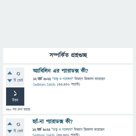
সম্পর্কিত প্রশ্নগুচ্ছ
অ্যাবিলিন এর প্যারাডক্স কী?
0
12 মার্চ 2022
"
তত্ত্ব ও গবেষণা
" বিভাগে
জিজ্ঞাসা
করেছেন
টি ভোট
Sadman Sakib.
(
33,350
পয়েন্ট)
1
উত্তর
390
বার দেখা হয়েছে
হ্যাঁ-না প্যারাডক্স কী?
0
12 মার্চ 2022
"
তত্ত্ব ও গবেষণা
" বিভাগে
জিজ্ঞাসা
করেছেন
টি ভোট
Sadman Sakib.
(
33,350
পয়েন্ট)