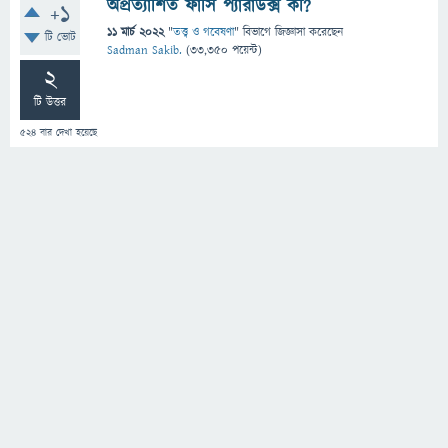
অপ্রত্যাশিত ফাঁসি প্যারাডক্স কী?
+1
11 মার্চ 2022
"
তত্ত্ব ও গবেষণা
" বিভাগে
জিজ্ঞাসা
করেছেন
টি ভোট
Sadman Sakib.
(
33,350
পয়েন্ট)
2
টি উত্তর
524
বার দেখা হয়েছে