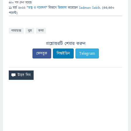
450
বার দেখা হয়েছে
11 মার্চ 2022
"
তত্ত্ব ও গবেষণা
" বিভাগে
জিজ্ঞাসা
করেছেন
Sadman Sakib.
(
33,350
পয়েন্ট)
প্যারাডক্স
পুত্র
কন্যা
প্রশ্নোত্তরটি শেয়ার করুন
ফেসবুক
লিঙ্কইডিন
Telegram