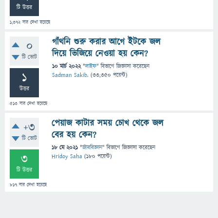
টি উত্তর
1,372
বার দেখা হয়েছে
গাঁথনি শুরু করার আগে ইটকে জল
0
দিয়ে ভিজিয়ে নেওয়া হয় কেন?
টি ভোট
10 মার্চ 2022
"
লাইফ
" বিভাগে
জিজ্ঞাসা
করেছেন
1
Sadman Sakib.
(
33,350
পয়েন্ট)
উত্তর
513
বার দেখা হয়েছে
পেয়াজ কাটার সময় চোখ থেকে জল
+3
বের হয় কেন?
টি ভোট
18 মে 2021
"
জীববিজ্ঞান
" বিভাগে
জিজ্ঞাসা
করেছেন
3
Hridoy Saha
(
180
পয়েন্ট)
টি উত্তর
817
বার দেখা হয়েছে