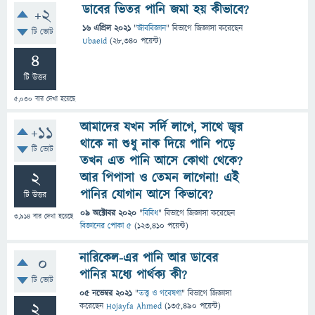
ডাবের ভিতর পানি জমা হয় কীভাবে?
+2
16 এপ্রিল 2021
"
জীববিজ্ঞান
" বিভাগে
জিজ্ঞাসা
করেছেন
টি ভোট
Ubaeid
(
28,340
পয়েন্ট)
4
টি উত্তর
5,030
বার দেখা হয়েছে
আমাদের যখন সর্দি লাগে, সাথে জ্বর
+11
থাকে না শুধু নাক দিয়ে পানি পড়ে
টি ভোট
তখন এত পানি আসে কোথা থেকে?
2
আর পিপাসা ও তেমন লাগেনা! এই
পানির যোগান আসে কিভাবে?
টি উত্তর
09 অক্টোবর 2020
"
বিবিধ
" বিভাগে
জিজ্ঞাসা
করেছেন
3,914
বার দেখা হয়েছে
বিজ্ঞানের পোকা ৫
(
123,410
পয়েন্ট)
নারিকেল-এর পানি আর ডাবের
0
পানির মধ্যে পার্থক্য কী?
টি ভোট
05 নভেম্বর 2021
"
তত্ত্ব ও গবেষণা
" বিভাগে
জিজ্ঞাসা
2
করেছেন
Hojayfa Ahmed
(
135,490
পয়েন্ট)