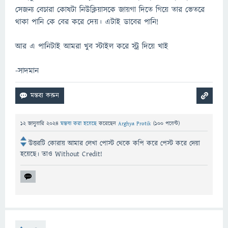
সেজন্য বেচারা কোষটা নিউক্লিয়াসকে জায়গা দিতে গিয়ে তার ভেতরে
থাকা পানি কে বের করে দেয়। এটাই ডাবের পানি!
আর এ পানিটাই আমরা খুব স্টাইল করে স্ট্র দিয়ে খাই
-সাদমান
12 জানুয়ারি 2024
মন্তব্য করা হয়েছে
করেছেন
Arghya Protik
(
100
পয়েন্ট)
উত্তরটি কোরায় আমার লেখা পোস্ট থেকে কপি করে পেস্ট করে দেয়া
হয়েছে। তাও Without Credit!