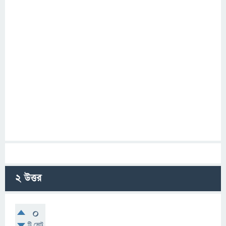
2
উত্তর
0
টি ভোট