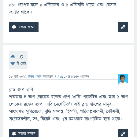
ab+ গ্রুপের রক্তে a এন্টিজেন ও b এন্টিবডি থাকে এবং রেসাস
ফ্যাক্টর থাকে।
0
টি ভোট
18 মার্চ 2022
উত্তর প্রদান
করেছেন
R Atiqur
(
43,950
পয়েন্ট)
ব্লাড গ্রুপ এবি
শতকরা ৪ ভাগ লোকের রক্তের গ্রুপ 'এবি' পজেটিভ এবং মাত্র ১ ভাগ
লোকের রক্তের গ্রুপ 'এবি নেগেটিভ'। এই ব্লাড গ্রুপের মানুষ
সাধারণত সুবিবেচক, বুদ্ধি সম্পন্ন, হিসাবি, পরিকল্পনাবাদী, কৌশলী,
সংবেদনশীল, সৎ, নিরেট এবং খুব চমৎকার সাংগঠনিক হয়ে থাকে।