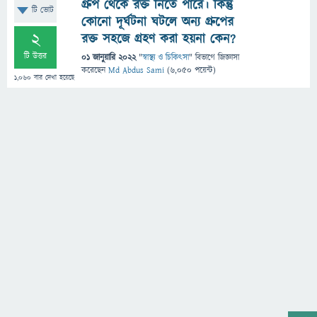
গ্রুপ থেকে রক্ত নিতে পারে। কিন্তু
টি ভোট
কোনো দূর্ঘটনা ঘটলে অন্য গ্রুপের
2
রক্ত সহজে গ্রহণ করা হয়না কেন?
টি উত্তর
01 জানুয়ারি 2022
"
স্বাস্থ্য ও চিকিৎসা
" বিভাগে
জিজ্ঞাসা
করেছেন
Md Abdus Sami
(
6,050
পয়েন্ট)
1,060
বার দেখা হয়েছে