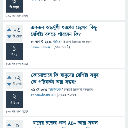
3
টি উত্তর
930
বার দেখা হয়েছে
একজন অন্তর্মুখী ধরণের ছেলের কিছু
+3
বৈশিষ্ট্য বলতে পারবেন কি?
টি ভোট
16 অগাস্ট 2021
"
বিবিধ
" বিভাগে
জিজ্ঞাসা
করেছেন
1
Salman sheikh
(
150
পয়েন্ট)
উত্তর
684
বার দেখা হয়েছে
কোনোভাবে কি মানুষের বৈশিষ্ট্য সমুহ
+2
কে পরিবর্তন করা সম্ভব?
টি ভোট
09 মে 2021
"
জীববিজ্ঞান
" বিভাগে
জিজ্ঞাসা
করেছেন
2
PabonAhsanIvan
(
2,620
পয়েন্ট)
টি উত্তর
685
বার দেখা হয়েছে
যাদের রক্তের গ্রুপ AB+ তারা সকল
0