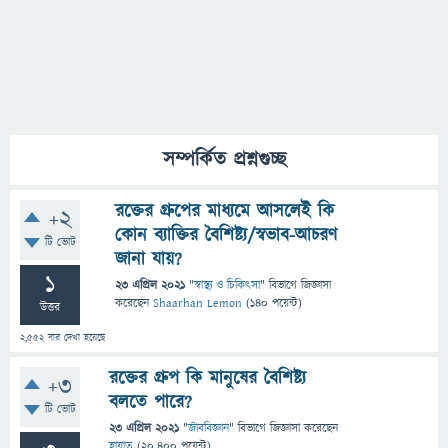
সম্পর্কিত প্রশ্নগুচ্ছ
রক্তের গ্রুপের মাধ্যমে আসলেই কি
+2
কোন ব্যাক্তির বৈশিষ্ট্য/স্বভাব-আচরণ
টি ভোট
জানা যায়?
1
23 এপ্রিল 2021
"
স্বাস্থ্য ও চিকিৎসা
" বিভাগে
জিজ্ঞাসা
করেছেন
Shaarhan Lemon
(
140
পয়েন্ট)
উত্তর
2,552
বার দেখা হয়েছে
রক্তের গ্রুপ কি মানুষের বৈশিষ্ট্য
+3
বলতে পারে?
টি ভোট
23 এপ্রিল 2021
"
জীববিজ্ঞান
" বিভাগে
জিজ্ঞাসা
করেছেন
হায়াত
(
20,400
পয়েন্ট)