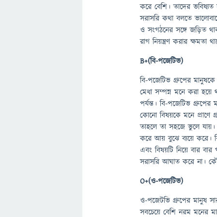
করে বেশি। তাদের ভবিষ্যত সর
সরাসরি কথা বলতে ভালোবাস
ও সংগঠনের সঙ্গে জড়িত থা
রাগ নিয়ন্ত্রণ করার ক্ষমতা থ
B+(বি-পজেটিভ)
বি-পজেটিভ গ্রুপের মানুষকে স
মেধা সম্পন্ন মনে করা হয়ে 
পর্যন্ত। বি-পজেটিভ গ্রুপে
কোনো বিষয়কে মনে প্রাণে গ
তাহলে তা সহজে ভুলে যায়। ব
করে আয় বুঝে ব্যয়ে করে। 
এবং বিষয়টি নিয়ে বার বা
সরাসরি আঘাত করে না। ক
O+(ও-পজেটিভ)
ও-পজেটভি গ্রুপের মানুষ সারা
সবচেয়ে বেশি নরম মনের মা