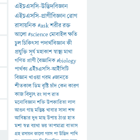
এইচএসসি-উদ্ভিদবিজ্ঞান
এইচএসসি-প্রাণীবিজ্ঞান
রোগ
রাসায়নিক
#ask
শরীর
রক্ত
আলো
#science
মোবাইল
ক্ষতি
চুল
চিকিৎসা
পদার্থবিজ্ঞান
কী
প্রযুক্তি
সূর্য
মহাকাশ
স্বাস্থ্য
মাথা
গণিত
প্রাণী
বৈজ্ঞানিক
#biology
পার্থক্য
এইচএসসি-আইসিটি
বিজ্ঞান
খাওয়া
গরম
#জানতে
শীতকাল
ডিম
বৃষ্টি
চাঁদ
কেন
কারণ
কাজ
বিদ্যুৎ
রং
সাপ
রাত
মনোবিজ্ঞান
শক্তি
উপকারিতা
লাল
আগুন
গাছ
মস্তিষ্ক
খাবার
সাদা
শব্দ
আবিষ্কার
দুধ
মাছ
উপায়
ঠাণ্ডা
হাত
মশা
স্বপ্ন
ব্যাথা
ভয়
তাপমাত্রা
বাতাস
গ্রহ
রসায়ন
কালো
গ্যাস
পা
উদ্ভিদ
পাখি