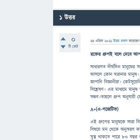
1
উত্তর
0
24 এপ্রিল 2021
উত্তর প্রদান
করেছে
টি ভোট
রক্তের
গ্রুপই
বলে
দেবে
আপ
সাধারণত দীর্ঘদিন মানুষের স
আসলে কোন ঘরানার মানুষ। অ
জাপানি বিজ্ঞানীরা। কেটসুয়েকি
বিশ্লেষণ। এর মাধ্যমে মানুষ
সম্ভব।তাহলে গ্রুপ অনুযায়ী 
A+(এ-পজেটিভ)
এই গ্রুপের মানুষকে সারা বি
বিষয়ে মন থেকে অনুস্বরণ ক
সুস্থ থাকতে পারে ৮০ বছর ব