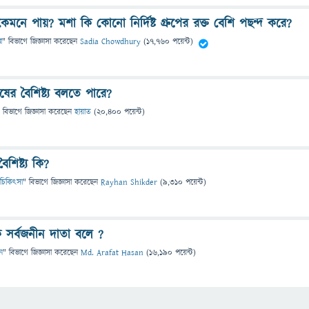
কেমনে পায়? মশা কি কোনো নির্দিষ্ট গ্রুপের রক্ত বেশি পছন্দ করে?
া
" বিভাগে
জিজ্ঞাসা
করেছেন
Sadia Chowdhury
(
17,760
পয়েন্ট)
ুষের বৈশিষ্ট্য বলতে পারে?
 বিভাগে
জিজ্ঞাসা
করেছেন
হায়াত
(
20,400
পয়েন্ট)
ৈশিষ্ট্য কি?
 ও চিকিৎসা
" বিভাগে
জিজ্ঞাসা
করেছেন
Rayhan Shikder
(
9,310
পয়েন্ট)
ে সর্বজনীন দাতা বলে ?
ন
" বিভাগে
জিজ্ঞাসা
করেছেন
Md. Arafat Hasan
(
16,190
পয়েন্ট)