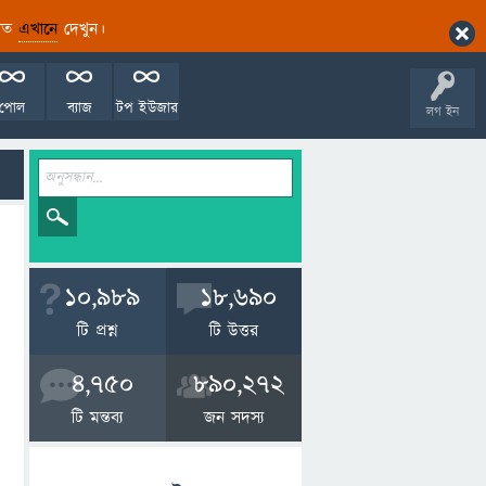
ারিত
এখানে
দেখুন।
পোল
ব্যাজ
টপ ইউজার
লগ ইন
10,989
18,690
টি প্রশ্ন
টি উত্তর
4,750
890,272
টি মন্তব্য
জন সদস্য