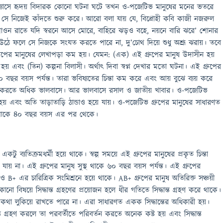
পন্যাসে হৃদয় বিদারক কোনো ঘটনা ঘটে তখন ও-পজেটিভ মানুষের মনের ভতরে
ে সে নিজেই কাঁদতে শুরু করে। আরো বলা যায় যে, বিদ্রোহী কবি কাজী নজরুল
ওন রাতে যদি স্বরনে আসে মোরে, বাহিরে ঝড়ও বহে, নয়নে বারি ঝরে’ শোনার
উঠে ফলে সে নিজকে সংযত করতে পারে না, দু’চোথ দিয়ে শুধু অশ্রূ ঝরায়। তবে
ুপের মানুষের লেখাপড়া কম হয়। যেমন: (এক) এই গ্রুপের মানুষ উদাসীন হয়
িয় হয় এবং (তিন) কল্পনা বিলাসী। অর্থাৎ দিবা স্বপ্ন দেখার মতো ঘটনা। এই গ্রুপের
০ বছর বয়স পর্যন্ত। তারা ভবিষ্যতের চিন্তা কম করে এবং আয় বুঝে ব্যয় করে
ন করতে অধিক ভালবাসে। আর ভালবাসে রসাল ও জাতীয় খাবার। ও-পজেটিভ
িত হয় এবং অতি তাড়াতাড়ি ঠান্ডাও হয়ে যায়। ও-পজেটিভ গ্রুপের মানুষের সাধারণত
না থাকে ৪০ বছর বয়স এর পর থেকে।
টু ব্যতিক্রমধর্মী হয়ে থাকে। স্বল্প সময়ে এই গ্রুপের মানুষের প্রকৃত চিন্তা
য় না। এই গ্রুপের মানুষ সুস্থ থাকে ৬০ বছর বয়স পর্যন্ত। এই গ্রুপের
ও B+ এর চারিত্রিক সংমিশ্রনে হয়ে থাকে। AB+ গ্রুপের মানুষ অতিরিক্ত সঞ্চয়ী
ো বিষয়ে সিদ্ধান্ত গ্রহণের প্রয়োজন হলে ধীর গতিতে সিদ্ধান্ত গ্রহণ করে থাকে।
 লুকিয়ে রাখতে পারে না। এরা সাধারণত একক সিদ্ধান্তের অধিকারী হয়।
ত গ্রহণ করলে তা পরবর্তীতে পরিবর্তন করতে অনেক কষ্ট হয় এবং সিদ্ধান্ত