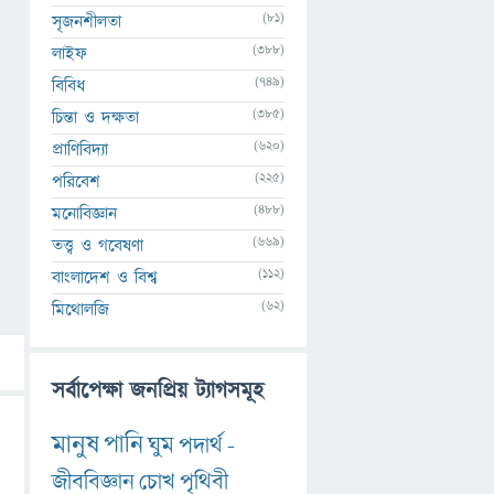
(81)
সৃজনশীলতা
(388)
লাইফ
(749)
বিবিধ
(385)
চিন্তা ও দক্ষতা
(620)
প্রাণিবিদ্যা
(225)
পরিবেশ
(488)
মনোবিজ্ঞান
(669)
তত্ত্ব ও গবেষণা
(112)
বাংলাদেশ ও বিশ্ব
(62)
মিথোলজি
সর্বাপেক্ষা জনপ্রিয় ট্যাগসমূহ
মানুষ
পানি
ঘুম
পদার্থ
-
জীববিজ্ঞান
চোখ
পৃথিবী