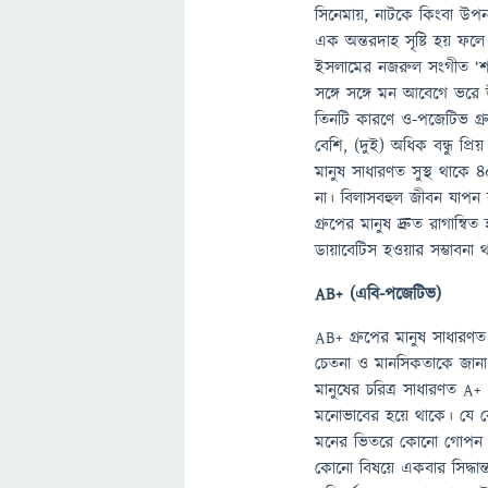
সিনেমায়, নাটকে কিংবা উ
এক অন্তরদাহ সৃষ্টি হয় ফল
ইসলামের নজরুল সংগীত ‘শা
সঙ্গে সঙ্গে মন আবেগে ভরে 
তিনটি কারণে ও-পজেটিভ গ্র
বেশি, (দুই) অধিক বন্ধু প্র
মানুষ সাধারণত সুস্থ থাকে ৪
না। বিলাসবহুল জীবন যাপ
গ্রুপের মানুষ দ্রুত রাগান্ব
ডায়াবেটিস হওয়ার সম্ভাব
AB+ (এবি-পজেটিভ)
AB+ গ্রুপের মানুষ সাধারণত এক
চেতনা ও মানসিকতাকে জানা যা
মানুষের চরিত্র সাধারণত A+ 
মনোভাবের হয়ে থাকে। যে কোন
মনের ভিতরে কোনো গোপন কথা
কোনো বিষয়ে একবার সিদ্ধান্