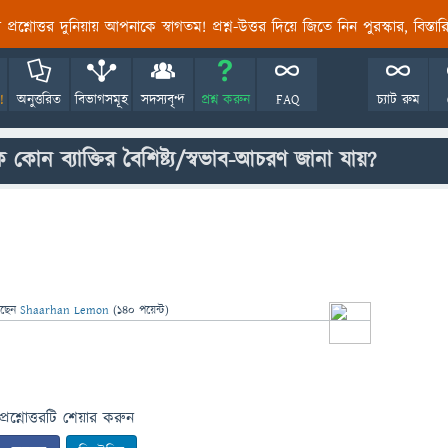
তির প্রশ্নোত্তর দুনিয়ায় আপনাকে স্বাগতম! প্রশ্ন-উত্তর দিয়ে জিতে নিন পুরস্কার, বিস্ত
!
অনুত্তরিত
বিভাগসমূহ
সদস্যবৃন্দ
প্রশ্ন করুন
FAQ
চ্যাট রুম
 কোন ব্যাক্তির বৈশিষ্ট্য/স্বভাব-আচরণ জানা যায়?
েছেন
Shaarhan Lemon
(
140
পয়েন্ট)
প্রশ্নোত্তরটি শেয়ার করুন