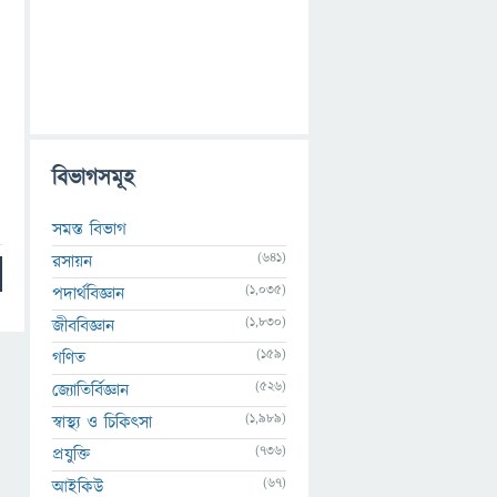
বিভাগসমূহ
সমস্ত বিভাগ
(641)
রসায়ন
(1,035)
পদার্থবিজ্ঞান
(1,830)
জীববিজ্ঞান
(159)
গণিত
(526)
জ্যোতির্বিজ্ঞান
(1,989)
স্বাস্থ্য ও চিকিৎসা
(736)
প্রযুক্তি
(67)
আইকিউ