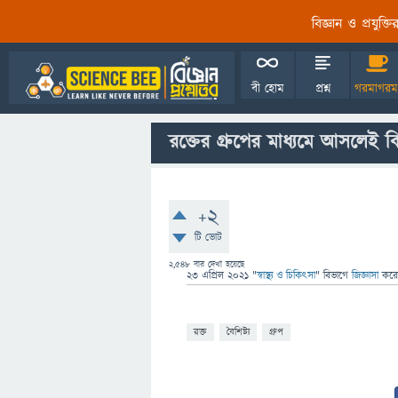
বিজ্ঞান ও প্রযুক্
বী হোম
প্রশ্ন
গরমাগরম
রক্তের গ্রুপের মাধ্যমে আসলেই কি
+2
টি ভোট
2,548
বার দেখা হয়েছে
23 এপ্রিল 2021
"
স্বাস্থ্য ও চিকিৎসা
" বিভাগে
জিজ্ঞাসা
কর
রক্ত
বৈশিষ্ট্য
গ্রুপ