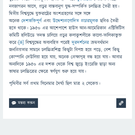
নবজাগরন আসে, প্রচুর বাস্তবানুগ যুদ্ধ-সম্পর্কিত চলচ্চিত্র তৈরী হয়।
দ্বিতীয় বিশ্বযুদ্ধে যুক্তরাষ্ট্রের অংশগ্রহণের সঙ্গে সঙ্গে
অনেক
দেশভক্তিপূর্ণ
এবং
উদ্দেশ্যপ্রণোদিত প্রচারমূলক
ছবিও তৈরী
হতে থাকে। ১৯৫০ এর আশেপাশে হাউস আন-আমেরিকান এক্টিভিটিস
কমিটি হলিউডে তদন্ত চালিয়ে প্রচুর কলাকুশলীকে কালো-তালিকাভুক্ত
করে।
[৪]
বিশ্বযুদ্ধের অব্যবহিত পরেই
দূরদর্শনের
ক্রমবর্ধমান
জনপ্রিয়তার সামনে চলচ্চিত্রশিল্প কিছুটা বিপন্ন হয়ে পড়ে, বেশ কিছু
কোম্পানি দেউলিয়া হয়ে যায়, অনেক প্রেক্ষাগৃহ বন্ধ হয়ে যায়। আবার
অন্যদিকে ১৯৫০ এর দশক থেকে বিশ্ব জুড়ে ইংরেজি ছাড়া অন্য
ভাষার চলচ্চিত্রের ক্ষেত্রে স্বর্ণযুগ শুরু হয়ে যায়।
পৃথিবীর সর্ব প্রথম সিনেমার দৈর্ঘ্য ছিল মাত্র ২ সেকেন্ড।