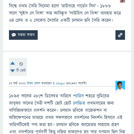
বিশ্বে প্রথম তৈরি সিনেমা হলো 'রাউন্ডহে গার্ডেন সিন'। ১৮৮৮
সালে 'লুইস লে প্রিন্স' তার আবিষ্কৃত 'লাউয়িস লে প্রিন্স' ব্যবহার করে
২৪ ফ্রেম ও ২ সেকেন্ড দৈর্ঘের একটি চলমান ছবি তৈরি করেন।
0
টি ভোট
17 মার্চ 2022
উত্তর প্রদান
করেছেন
R Atiqur
(
43,950
পয়েন্ট)
১৮৯৫ সালের ২৮শে ডিসেম্বর তারিখে
প্যারিস
শহরে লুমিয়ের
ভ্রাতৃদ্বয় তাদের তৈরী দশটি ছোট ছোট
চলচ্চিত্র
প্রথমবারের জন্য
বাণিজ্যিকভাবে প্রদর্শন করেন। চলমান ছবিকে প্রজেকশন বা
অভিক্ষেপনের মাধ্যমে প্রথম সফলভাবে প্রদর্শনের নিদর্শন হিসাবে এই
তারিখটিকেই গণ্য করা হয়। চলমান ছবিকে ক্যামেরার সাহায্যে গ্রহণ
এবং প্রদর্শনের পূর্ববর্তী কিছু নজির থাকলেও হয় তার গুণমান ছিল নিম্ন