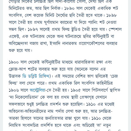
গোড়ার দিকের চলচ্চিত্র ছিল সাদা-কালোয় তোলা, দৈর্ঘ্য ছিল এক
মিনিটেরও কম, আর ছিল নির্বাক। ১৮৯০ সাল থেকেই একাধিক শট
সংবলিত, বেশ কয়েক মিনিট দৈর্ঘ্যের ছবি তৈরী হতে থাকে। ১৮৯৮
সালে তৈরী হয় প্রথম ঘূর্ণায়মান ক্যামেরা যা দিয়ে প্যানিং শট নেওয়া
সম্ভব ছিল। ১৮৯৭ সালেই প্রথম ফিল্ম ষ্টুডিও তৈরী হয়ে যায়। স্পেশাল
এফেক্ট, এক ঘটনাক্রম থেকে অন্য ঘটনাক্রমে ছবির কন্টিন্যুইটি বা
অবিচ্ছেদ্যতা বজায় রাখা, ইত্যাদি নানারকম প্রয়োগকৌশলের ব্যবহার
শুরু হয়ে যায়।
১৯০০ সাল থেকেই কন্টিন্যুইটির মাধ্যমে ধারাবাহিকতা রক্ষা এবং
ক্লোজ-আপ শটের ব্যবহার শুরু হয়ে যায় (অনেকে বলেন এর
উদ্ভাবক
ডি ডব্লিউ গ্রিফিথ
)। এই সময়ের বেশির ভাগ ছবিকেই ‘চেজ
ফিল্ম’ বলা যেতে পারে। প্রথম একাধিক রিল সংবলিত কাহিনীচিত্র
১৯০৬ সালে
অস্ট্রেলিয়া
-তে তৈরী হয়। ১৯০৫ সালে পিটসবার্গে স্থাপিত
‘দ্য নিকেলোডিয়ান’ কে বলা হয় প্রথম স্থায়ী প্রেক্ষাগৃহ যেখানে
সফলভাবে শুধুই চলচ্চিত্র প্রদর্শন শুরু হয়েছিল। ১৯১০ এর মধ্যেই
অভিনেতা-অভিনেত্রীদের নাম পর্দায় লেখা শুরু হয়, আর চলচ্চিত্র-
তারকা হিসাবে তাদের জনপ্রিয়তার রাস্তা খুলে যায়। ১৯১০ থেকে
নিয়মিত সংবাদচিত্র প্রদর্শিত হতে থাকে এবং অচিরেই তা’ নতুন