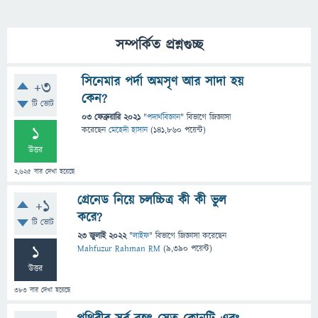
সম্পর্কিত প্রশ্নগুচ্ছ
সিনেমার পর্দা অমসৃণ আর সাদা হয়
+3
কেন?
টি ভোট
03 ফেব্রুয়ারি 2021
"
পদার্থবিজ্ঞান
" বিভাগে
জিজ্ঞাসা
1
করেছেন
মেহেদী হাসান
(
141,860
পয়েন্ট)
উত্তর
2,625
বার দেখা হয়েছে
গ্রেনেড নিয়ে চলচ্চিত্র কী কী ভুল
+1
করে?
টি ভোট
23 জুলাই 2022
"
লাইফ
" বিভাগে
জিজ্ঞাসা
করেছেন
1
Mahfuzur Rahman RM
(
9,390
পয়েন্ট)
উত্তর
383
বার দেখা হয়েছে