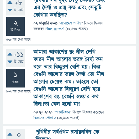
পৃথিবীর সর্ব বৃহৎ সেতু কোনটি এবং
+8
এর দৈর্ঘ্য ও প্রস্থ কত এবং সেতুটি
টি ভোট
কোথায় অবস্থিত?
2
02 জানুয়ারি 2021
"
বাংলাদেশ ও বিশ্ব
" বিভাগে
জিজ্ঞাসা
করেছেন
EliusHHimel
(
10,470
পয়েন্ট)
টি উত্তর
573
বার দেখা হয়েছে
আমারা আকাশের রং নীল দেখি
+11
কারন নীল আলোর তরঙ্গ দৈর্ঘ্য কম
টি ভোট
বলে তার বিচ্ছুরণ বেশি হয়। কিন্তু
1
বেগুনি আলোর তরঙ্গ দৈর্ঘ্য তো নীল
আলোর চেয়েও কম। তাহলে তো
উত্তর
বেগুনি আলোর বিচ্ছুরণ বেশি হয়ে
907
বার দেখা হয়েছে
আকাশের রঙ বেগুনি হওয়ার কথা
ছিল!!তা কেন হলো না?
04 জুন 2020
"
পদার্থবিজ্ঞান
" বিভাগে
জিজ্ঞাসা
করেছেন
বিজ্ঞানের পোকা 2
(
10,910
পয়েন্ট)
পৃথিবীর সর্বপ্রথম রসায়নবিদ কে
0