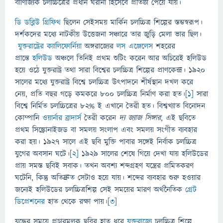
বাণিজ্যিক চলচ্চিত্রের প্রধান ঘরানা হিসেবে প্রতিষ্ঠা পেয়ে যায়।
ডি ডব্লিউ গ্রিফিথ
ছিলেন সেইসময় মার্কিন চলচ্চিত্র শিল্পের স্তম্ভস্বরূপ।
দর্শকদের মধ্যে নাটকীয় উত্তেজনা সঞ্চারে তার জুড়ি মেলা ভার ছিল।
যুক্তরাষ্ট্রের
ক্যালিফোর্নিয়া
অঙ্গরাজ্যের
লস এঞ্জেলেস
শহরের
প্রান্তে
হলিউড
অঞ্চলে তিনিই প্রথম শুটিং করেন আর অচিরেই হলিউড
হয়ে ওঠে যুক্তরাষ্ট্র তথা সারা বিশ্বের চলচ্চিত্র শিল্পের প্রাণকেন্দ্র। ১৯২০
সালের মধ্যে যুক্তরাষ্ট্র বিশ্বে চলচ্চিত্র উৎপাদনে শীর্ষস্থান দখল করে
নেয়, প্রতি বছর গড়ে কমকরে ৮০০ চলচ্চিত্র নির্মাণ করা হত।
[১]
সারা
বিশ্বে নির্মিত চলচ্চিত্রের ৮২% ই এখানে তৈরী হত। বিশ্বখ্যাত বিনোদন
কোম্পানি
ওয়ার্নার ব্রাদার্স
তৈরী করেন
দ্য জ্যাজ সিঙ্গার
, এই ছবিতে
প্রথম সিঙ্ক্রোনাইজড বা সমলয় সংলাপ এবং সমলয় সংগীত ব্যবহার
করা হয়। ১৯২৭ সালে এই ছবি মুক্তি পাবার সঙ্গেই নির্বাক চলচ্চিত্র
যুগের অবসান ঘটে।
[২]
১৯২৯ সালের শেষে গিয়ে দেখা যায় হলিউডের
প্রায় সমস্ত ছবিই সবাক। তখন অবশ্য শব্দগ্রহণ যন্ত্রের প্রমিতকরণ
ঘটেনি, কিন্তু অতিদ্রুত সেটাও হয়ে যায়। শব্দের ব্যবহার শুরু হওয়ার
জন্যেই হলিউডের চলচ্চিত্রশিল্প সেই সময়ের মারণ অর্থনৈতিক
গ্রেট
ডিপ্রেশনের
হাত থেকে রক্ষা পায়।
[৩]
যুদ্ধের সময়ে প্রচারমূলক ছবির হাত ধরে
যুক্তরাজ্যে
চলচ্চিত্র শিল্পে