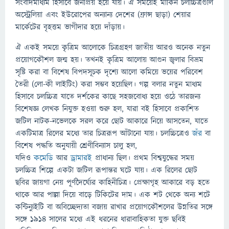
সংবাদমাধ্যম হিসাবে জনপ্রিয় হয়ে যায়। ঐ সময়েই মার্কিন চলচ্চিত্রগুলি
অস্ট্রেলিয়া এবং ইউরোপের অন্যান্য দেশের (ফ্রান্স ছাড়া) শেয়ার
মার্কেটের বৃহত্তম ভাগীদার হয়ে দাঁড়ায়।
ঐ একই সময়ে কৃত্রিম আলোকে চিত্রগ্রহণ জাতীয় আরও অনেক নতুন
প্রয়োগকৌশল জন্ম হয়। তখনই কৃত্রিম আলোয় আগুন জ্বলার বিভ্রম
সৃষ্টি করা বা বিশেষ বিপদসূচক দৃশ্যে আলো কমিয়ে ভয়ের পরিবেশ
তৈরী (লো-কী লাইটিং) করা সম্ভব হয়েছিল। গল্প বলার নতুন মাধ্যম
হিসাবে চলচ্চিত্র যাতে দর্শকের কাছে সহজবোধ্য হয়ে ওঠে তারজন্য
বিশেষজ্ঞ লেখক নিযুক্ত হওয়া শুরু হল, যারা বই হিসাবে প্রকাশিত
জটিল নাটক-নভেলকে সরল করে ছোট আকারে নিয়ে আসতেন, যাতে
একটিমাত্র রিলের মধ্যে তার চিত্ররূপ আঁটানো যায়। চলচ্চিত্রেও
জঁর
বা
বিশেষ পদ্ধতি অনুযায়ী শ্রেণীবিন্যাস চালু হল,
যদিও
কমেডি
আর
ড্রামারই
প্রাধান্য ছিল। প্রথম বিশ্বযুদ্ধের সময়
চলচ্চিত্র শিল্পে একটা জটিল রূপান্তর ঘটে যায়। এক রিলের ছোট
ছবির জায়গা নেয় পূর্ণদৈর্ঘ্যের কাহিনীচিত্র। প্রেক্ষাগৃহ আকারে বড় হতে
থাকে আর পাল্লা দিয়ে বাড়ে টিকিটের দাম। এক শট থেকে অন্য শটে
কন্টিন্যুইটি বা অবিচ্ছেদ্যতা বজায় রাখার প্রয়োগকৌশলের উন্নতির সঙ্গে
সঙ্গে ১৯১৪ সালের মধ্যে এই ধরনের ধারাবাহিকতা যুক্ত ছবিই