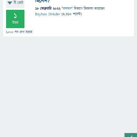
ছিলেন?
টি ভোট
18 ফেব্রুয়ারি 2022
"
রসায়ন
" বিভাগে
জিজ্ঞাসা
করেছেন
1
Rayhan Shikder
(
9,310
পয়েন্ট)
উত্তর
1,000
বার দেখা হয়েছে