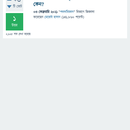
+3
কেন?
টি ভোট
03 ফেব্রুয়ারি 2021
"
পদার্থবিজ্ঞান
" বিভাগে
জিজ্ঞাসা
1
করেছেন
মেহেদী হাসান
(
141,860
পয়েন্ট)
উত্তর
2,625
বার দেখা হয়েছে