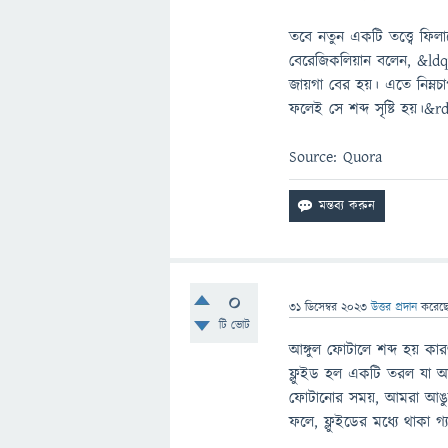
তবে নতুন একটি তত্ত্বে ফিল
বেরেজিকলিয়ান বলেন, &ldq
জায়গা বের হয়। এতে নিম্নচ
ফলেই সে শব্দ সৃষ্টি হয়।&r
Source: Quora
0
31 ডিসেম্বর 2023
উত্তর প্রদান
করেছ
টি ভোট
আঙ্গুল ফোটালে শব্দ হয় কার
ফ্লুইড হল একটি তরল যা আঙ
ফোটানোর সময়, আমরা আঙুলের
ফলে, ফ্লুইডের মধ্যে থাকা গ্