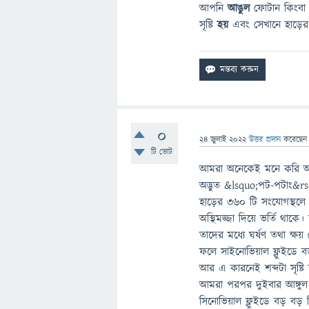
আপনি
আঙুল
ফোটান কিংবা ট
সৃষ্টি
হয়
এবং সেখানে হাড়ের
0
24 জুলাই 2022
উত্তর প্রদান
করেছে
টি ভোট
আমরা অনেকেই মনে করি আঙ্গ
অদ্ভুত &lsquo;পট-পটাং&rs
হাড়ের ৩৬০ টি সংযোগস্থলে
অস্থিমজ্জা দিয়ে ভর্তি থা
তাদের মধ্যে ঘর্ষণ তথা ক্
ফলে সাইনোভিয়াল ফ্লুইডে ব
আর এ কারনেই শব্দটা সৃষ্টি
আমরা পরপর দুইবার আঙ্গুল
সিনোভিয়াল ফ্লুইডে বড় বড় কি