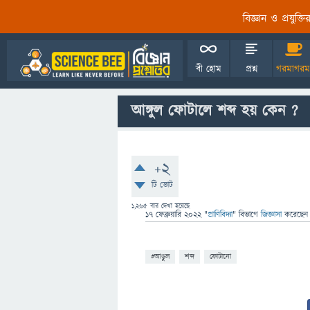
বিজ্ঞান ও প্রযুক্
বী হোম
প্রশ্ন
গরমাগরম
আঙ্গুল ফোটালে শব্দ হয় কেন ?
+2
টি ভোট
1,265
বার দেখা হয়েছে
17 ফেব্রুয়ারি 2022
"
প্রাণিবিদ্যা
" বিভাগে
জিজ্ঞাসা
করেছে
#আঙুল
শব্দ
ফোটানো