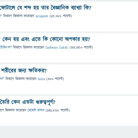
টালে যে শব্দ হয় তার বৈজ্ঞানিক ব্যাখ্যা কি?
ন
" বিভাগে
জিজ্ঞাসা
করেছেন
Anupom
(
15,280
পয়েন্ট)
্দ কেন হয় এবং এতে কি কোনো অপকার হয়?
 ও চিকিৎসা
" বিভাগে
জিজ্ঞাসা
করেছেন
Sadman Sakib.
(
33,350
পয়েন্ট)
 শরীরের জন্য ক্ষতিকর?
ৎসা
" বিভাগে
জিজ্ঞাসা
করেছেন
Nina
(
280
পয়েন্ট)
তৈরি কেন এতটা গুরুত্বপূর্ণ?
াগে
জিজ্ঞাসা
করেছেন
মেহেদী হাসান
(
141,860
পয়েন্ট)