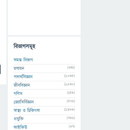
বিভাগসমূহ
।
সমস্ত বিভাগ
(641)
রসায়ন
(1,035)
পদার্থবিজ্ঞান
(1,830)
জীববিজ্ঞান
(159)
গণিত
(526)
জ্যোতির্বিজ্ঞান
(1,989)
স্বাস্থ্য ও চিকিৎসা
(736)
প্রযুক্তি
(67)
আইকিউ