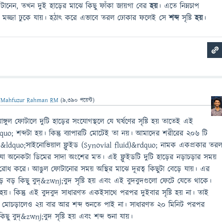
ানেন, তখন দুই হাড়ের মাঝে কিছু ফাঁকা জায়গা বের
হয়
। এতে নিম্নচাপ
 মজ্জা ঢুকে যায়। হঠাৎ করে এভাবে তরল ঢোকার ফলেই সে
শব্দ
সৃষ্টি
হয়
।
ন
Mahfuzur Rahman RM
(
9,390
পয়েন্ট)
ুল ফোটালে দুটি হাড়ের সংযোগস্থলে যে ঘর্ষণের সৃষ্টি হয় তাতেই এই
quo; শব্দটা হয়। কিন্তু ব্যাপারটি মোটেই তা নয়। আমাদের শরীরের ২০৬ টি
 &ldquo;সাইনোভিয়াল ফ্লুইড (Synovial fluid)&rdquo; নামক একপ্রকার তর
কে। যা অনেকটা ডিমের সাদা অংশের মত। এই ফ্লুইডটি দুটি হাড়ের নড়াচড়ার সময়
ষয় রোধ করে। আঙুল ফোটানোর সময় অস্থির মাঝে দূরত্ব কিছুটা বেড়ে যায়। এর
ড় বড় কিছু বুদ্&zwnj;বুদ সৃষ্টি হয় এবং এই বুদবুদগুলো ফেটে যেতে থাকে।
 হয়। কিন্তু এই বুদবুদ সাধারণত একইসাথে পরপর দুইবার সৃষ্টি হয় না। তাই
 মোচড়ালেও ২য় বার আর শব্দ শুনতে পাই না। সাধারণত ২০ মিনিট পরপর
ছু বুদ্&zwnj;বুদ সৃষ্টি হয় এবং শব্দ শুনা যায়।