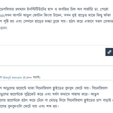
াডেলফিয়ার রথম্যান ইনস্টিটিউটের হাত ও কবজির চিফ অব সার্জারি ডা. পেদ্রো
uo;যখন আপনি আঙুল ফোটান কিংবা টানেন, তখন দুই হাড়ের মাঝে কিছু ফাঁকা
াপ সৃষ্টি হয় এবং সেখানে হাড়ের মজ্জা ঢুকে যায়। হঠাৎ করে এভাবে তরল ঢোকা
dquo;
েন
Monjil Hossain
(
5,600
পয়েন্ট)
ণ আঙুলের জয়েন্টে থাকা সিনোভিয়াল ফ্লুইডের বুদবুদ ফেটে যায়। সিনোভিয়াল
ুলের জয়েন্টকে লুব্রিকেট করে এবং ঘর্ষণ কমাতে সাহায্য করে। আঙুল
 জয়েন্টকে হঠাৎ করে টেনে বা মোচড় দিয়ে সিনোভিয়াল ফ্লুইডের চাপ বাড়াই
যাসের বুদবুদগুলি ফেটে যায় এবং শব্দ হয়।