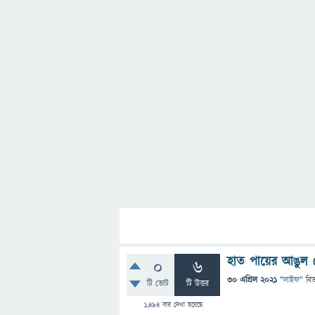
হাত পায়ের আঙুল 
0
6
30 এপ্রিল 2021
"
লাইফ
" বি
টি ভোট
টি উত্তর
1,494
বার দেখা হয়েছে