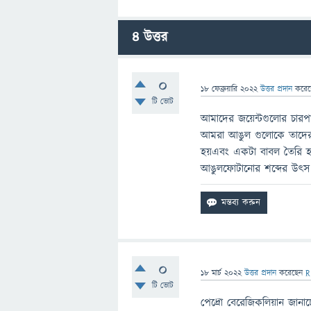
4
উত্তর
0
18 ফেব্রুয়ারি 2022
উত্তর প্রদান
করে
টি ভোট
আমাদের জয়েন্টগুলোর চারপ
আমরা আঙুল গুলোকে তাদের স্
হয়এবং একটা বাবল তৈরি হয
আঙুলফোটানোর শব্দের উৎস
0
18 মার্চ 2022
উত্তর প্রদান
করেছেন
R
টি ভোট
পেদ্রো বেরেজিকলিয়ান জানাচ