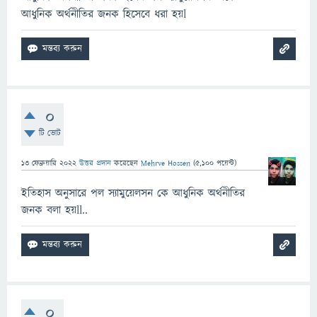
আধুনিক অর্থনীতির জনক হিসেবে ধরা হয়l
0
টি ভোট
13 ফেব্রুয়ারি 2022
উত্তর প্রদান
করেছেন
Mehrve Hossen
(
5,100
পয়েন্ট)
ইতিহাস অনুসারে পল স্যামুয়েলসন কে আধুনিক অর্থনীতির
জনক বলা হয়ll..
0