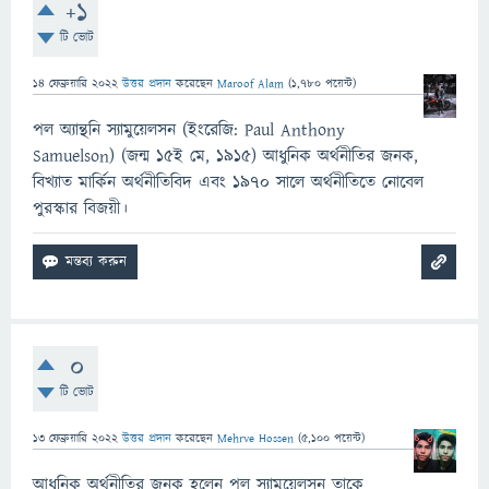
+1
টি ভোট
14 ফেব্রুয়ারি 2022
উত্তর প্রদান
করেছেন
Maroof Alam
(
1,780
পয়েন্ট)
পল অ্যান্থনি স্যামুয়েলসন (ইংরেজি: Paul Anthony
Samuelson) (জন্ম ১৫ই মে, ১৯১৫) আধুনিক অর্থনীতির জনক,
বিখ্যাত মার্কিন অর্থনীতিবিদ এবং ১৯৭০ সালে অর্থনীতিতে নোবেল
পুরস্কার বিজয়ী।
0
টি ভোট
13 ফেব্রুয়ারি 2022
উত্তর প্রদান
করেছেন
Mehrve Hossen
(
5,100
পয়েন্ট)
আধুনিক অর্থনীতির জনক হলেন পল স্যামুয়েলসন তাকে