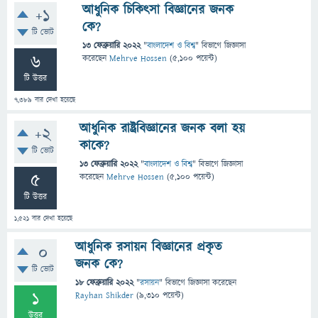
আধুনিক চিকিৎসা বিজ্ঞানের জনক
+1
কে?
টি ভোট
13 ফেব্রুয়ারি 2022
"
বাংলাদেশ ও বিশ্ব
" বিভাগে
জিজ্ঞাসা
6
করেছেন
Mehrve Hossen
(
5,100
পয়েন্ট)
টি উত্তর
7,389
বার দেখা হয়েছে
আধুনিক রাষ্ট্রবিজ্ঞানের জনক বলা হয়
+2
কাকে?
টি ভোট
13 ফেব্রুয়ারি 2022
"
বাংলাদেশ ও বিশ্ব
" বিভাগে
জিজ্ঞাসা
5
করেছেন
Mehrve Hossen
(
5,100
পয়েন্ট)
টি উত্তর
1,521
বার দেখা হয়েছে
আধুনিক রসায়ন বিজ্ঞানের প্রকৃত
0
জনক কে?
টি ভোট
18 ফেব্রুয়ারি 2022
"
রসায়ন
" বিভাগে
জিজ্ঞাসা
করেছেন
1
Rayhan Shikder
(
9,310
পয়েন্ট)
উত্তর