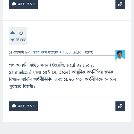
0
টি ভোট
15 ফেব্রুয়ারি 2022
উত্তর প্রদান
করেছেন
R Atiqur
(
43,950
পয়েন্ট)
পল অ্যান্থনি স্যামুয়েলসন (ইংরেজি: Paul Anthony
Samuelson) (জন্ম ১৫ই মে, ১৯১৫)
আধুনিক অর্থনীতির জনক
,
বিখ্যাত মার্কিন
অর্থনীতিবিদ
এবং ১৯৭০ সালে
অর্থনীতিতে
নোবেল
পুরস্কার বিজয়ী।