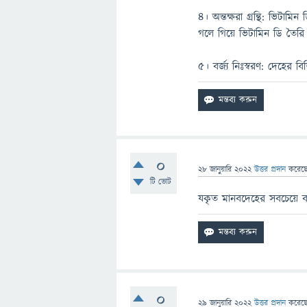
৪। অন্তক্ষরা গ্রন্থি: ভিট
গলে গিয়ে ভিটামিন ডি তৈরি 
৫। বর্জ্য নিঃস্বরণ: দেহের বি
0
28 জানুয়ারি 2022
উত্তর প্রদান
করেছ
টি ভোট
যকৃত মানবদেহের সবচেয়ে ব
0
29 জানুয়ারি 2022
উত্তর প্রদান
করেছ