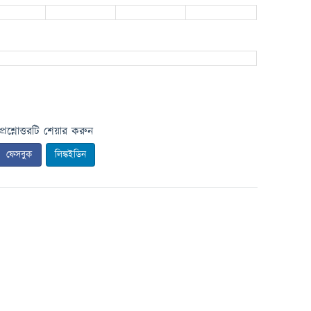
প্রশ্নোত্তরটি শেয়ার করুন
ফেসবুক
লিঙ্কইডিন