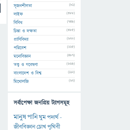
(81)
সৃজনশীলতা
(388)
লাইফ
(749)
বিবিধ
(385)
চিন্তা ও দক্ষতা
(620)
প্রাণিবিদ্যা
(225)
পরিবেশ
(487)
মনোবিজ্ঞান
(669)
তত্ত্ব ও গবেষণা
(112)
বাংলাদেশ ও বিশ্ব
(62)
মিথোলজি
সর্বাপেক্ষা জনপ্রিয় ট্যাগসমূহ
মানুষ
পানি
ঘুম
পদার্থ
-
জীববিজ্ঞান
চোখ
পৃথিবী