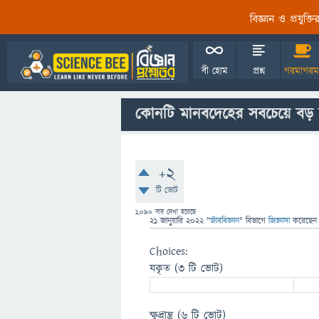
বিজ্ঞান ও প্রযুক্
বী হোম
প্রশ্ন
গরমাগরম
কোনটি মানবদেহের সবচেয়ে বড় অ
+2
টি ভোট
1,090
বার দেখা হয়েছে
21 জানুয়ারি 2022
"
জীববিজ্ঞান
" বিভাগে
জিজ্ঞাসা
করেছে
Choices:
যকৃত
(3 টি ভোট)
ক্ষুদ্রান্ত্র
(6 টি ভোট)