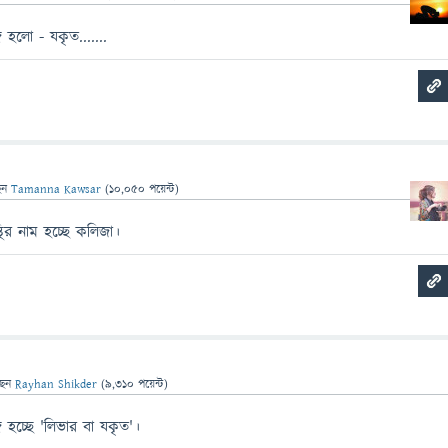
 হলো - যকৃত.......
েন
Tamanna Kawsar
(
10,050
পয়েন্ট)
থির নাম হচ্ছে কলিজা।
ছেন
Rayhan Shikder
(
9,310
পয়েন্ট)
 হচ্ছে 'লিভার বা যকৃত'।