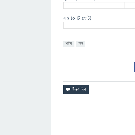
বাহু
(0 টি ভোট)
শরীর
অঙ্গ