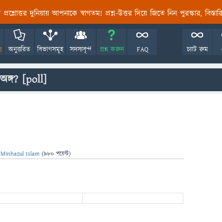
তির প্রশ্নোত্তর দুনিয়ায় আপনাকে স্বাগতম! প্রশ্ন-উত্তর দিয়ে জিতে নিন পুরস্কার, বিস্ত
!
অনুত্তরিত
বিভাগসমূহ
সদস্যবৃন্দ
প্রশ্ন করুন
FAQ
চ্যাট রুম
ঙ্গ?
[poll]
ন
Minhazul Islam
(
980
পয়েন্ট)