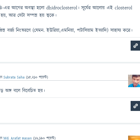
ামিন ডি-এর আগের অবস্থা হলো dhidroclosterol। সূর্যের আলোয় এই closterol
হয়, আর যেটা সম্পন্ন হয় ত্বকে।
ভিন্ন বর্জ্য নিংস্বরণে (যেমন. ইউরিয়া,এমনিয়া, পটাসিয়াম ইত্যাদি) সাহায্য করে।
েন
Subrata Saha
(
15,210
পয়েন্ট)
ড় অঙ্গ বলে বিবেচিত হয়।
েন
Md. Arafat Hasan
(
16,190
পয়েন্ট)