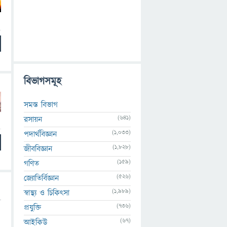
বিভাগসমূহ
সমস্ত বিভাগ
(641)
রসায়ন
(1,033)
পদার্থবিজ্ঞান
(1,828)
জীববিজ্ঞান
(159)
গণিত
(526)
জ্যোতির্বিজ্ঞান
(1,989)
স্বাস্থ্য ও চিকিৎসা
(736)
প্রযুক্তি
(67)
আইকিউ