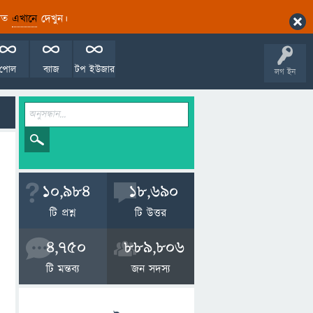
ারিত
এখানে
দেখুন।
পোল
ব্যাজ
টপ ইউজার
লগ ইন
10,984
18,690
টি প্রশ্ন
টি উত্তর
4,750
889,806
টি মন্তব্য
জন সদস্য