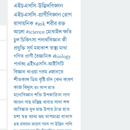
এইচএসসি-উদ্ভিদবিজ্ঞান
এইচএসসি-প্রাণীবিজ্ঞান
রোগ
রাসায়নিক
#ask
শরীর
রক্ত
আলো
#science
মোবাইল
ক্ষতি
চুল
চিকিৎসা
পদার্থবিজ্ঞান
কী
প্রযুক্তি
সূর্য
মহাকাশ
স্বাস্থ্য
মাথা
গণিত
প্রাণী
বৈজ্ঞানিক
#biology
পার্থক্য
এইচএসসি-আইসিটি
বিজ্ঞান
খাওয়া
গরম
#জানতে
শীতকাল
ডিম
বৃষ্টি
চাঁদ
কেন
কারণ
কাজ
বিদ্যুৎ
রং
সাপ
রাত
মনোবিজ্ঞান
শক্তি
উপকারিতা
লাল
আগুন
গাছ
মস্তিষ্ক
খাবার
সাদা
শব্দ
আবিষ্কার
দুধ
মাছ
উপায়
ঠাণ্ডা
হাত
মশা
স্বপ্ন
ব্যাথা
ভয়
তাপমাত্রা
বাতাস
গ্রহ
রসায়ন
কালো
গ্যাস
পা
উদ্ভিদ
পাখি