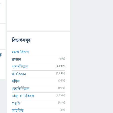
ে
বিভাগসমূহ
সমস্ত বিভাগ
ি
(641)
রসায়ন
(1,035)
পদার্থবিজ্ঞান
(1,829)
জীববিজ্ঞান
(159)
গণিত
(526)
জ্যোতির্বিজ্ঞান
(1,989)
স্বাস্থ্য ও চিকিৎসা
(736)
প্রযুক্তি
(67)
আইকিউ