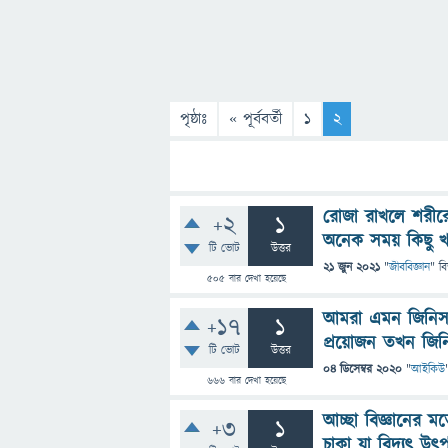
পৃষ্ঠাঃ
« পূর্ববর্তী
1
2
রোজা রাখলে শরীর
+2
1
অনেক সময় কিছু 
টি ভোট
উত্তর
21 জুন 2021
"
জীববিজ্ঞান
" ব
505
বার দেখা হয়েছে
আমরা এমন জিনিস 
+17
1
প্রয়োজন তখন জিন
টি ভোট
উত্তর
04 ডিসেম্বর 2020
"
আইকিউ
666
বার দেখা হয়েছে
আচ্ছা বিজ্ঞানের 
+3
1
চাকা যা বিদ্যুৎ 