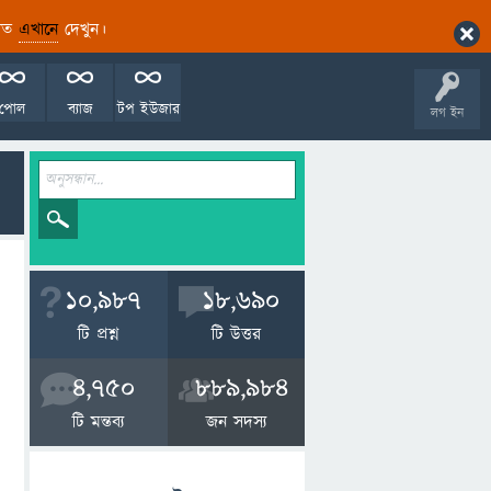
ারিত
এখানে
দেখুন।
পোল
ব্যাজ
টপ ইউজার
লগ ইন
10,987
18,690
টি প্রশ্ন
টি উত্তর
4,750
889,984
টি মন্তব্য
জন সদস্য