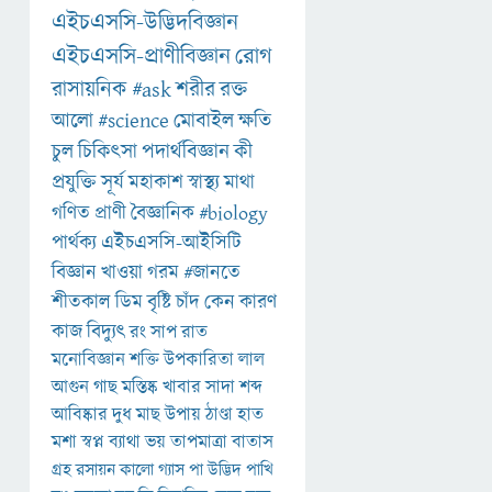
এইচএসসি-উদ্ভিদবিজ্ঞান
এইচএসসি-প্রাণীবিজ্ঞান
রোগ
রাসায়নিক
#ask
শরীর
রক্ত
আলো
#science
মোবাইল
ক্ষতি
চুল
চিকিৎসা
পদার্থবিজ্ঞান
কী
প্রযুক্তি
সূর্য
মহাকাশ
স্বাস্থ্য
মাথা
গণিত
প্রাণী
বৈজ্ঞানিক
#biology
পার্থক্য
এইচএসসি-আইসিটি
বিজ্ঞান
খাওয়া
গরম
#জানতে
শীতকাল
ডিম
বৃষ্টি
চাঁদ
কেন
কারণ
কাজ
বিদ্যুৎ
রং
সাপ
রাত
মনোবিজ্ঞান
শক্তি
উপকারিতা
লাল
আগুন
গাছ
মস্তিষ্ক
খাবার
সাদা
শব্দ
আবিষ্কার
দুধ
মাছ
উপায়
ঠাণ্ডা
হাত
মশা
স্বপ্ন
ব্যাথা
ভয়
তাপমাত্রা
বাতাস
গ্রহ
রসায়ন
কালো
গ্যাস
পা
উদ্ভিদ
পাখি