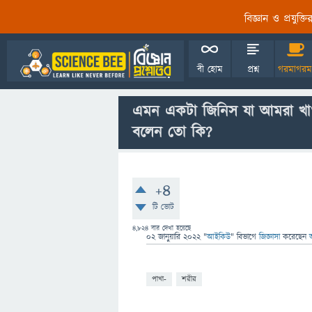
বিজ্ঞান ও প্রযুক্
বী হোম
প্রশ্ন
গরমাগরম
এমন একটা জিনিস যা আমরা খাওয়
বলেন তো কি?
+4
টি ভোট
4,824
বার দেখা হয়েছে
02 জানুয়ারি 2022
"
আইকিউ
" বিভাগে
জিজ্ঞাসা
করেছেন
পাখা-
শরীর