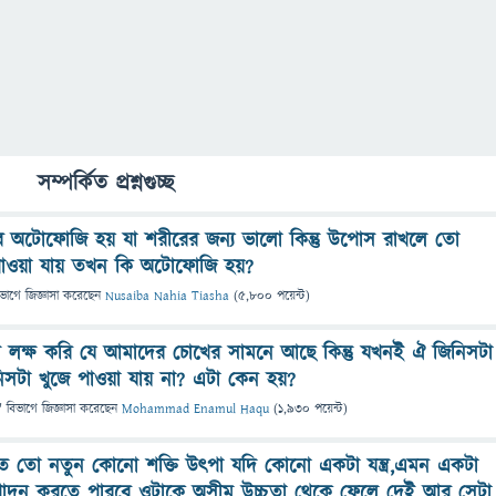
সম্পর্কিত প্রশ্নগুচ্ছ
ে অটোফোজি হয় যা শরীরের জন্য ভালো কিন্তু উপোস রাখলে তো
খাওয়া যায় তখন কি অটোফোজি হয়?
িভাগে
জিজ্ঞাসা
করেছেন
Nusaiba Nahia Tiasha
(
5,800
পয়েন্ট)
লক্ষ করি যে আমাদের চোখের সামনে আছে কিন্তু যখনই ঐ জিনিসটা
িসটা খুজে পাওয়া যায় না? এটা কেন হয়?
" বিভাগে
জিজ্ঞাসা
করেছেন
Mohammad Enamul Haqu
(
1,930
পয়েন্ট)
মতে তো নতুন কোনো শক্তি উৎপা যদি কোনো একটা যন্ত্র,এমন একটা
উৎপাদন করতে পারবে ওটাকে অসীম উচ্চতা থেকে ফেলে দেই আর সেটা