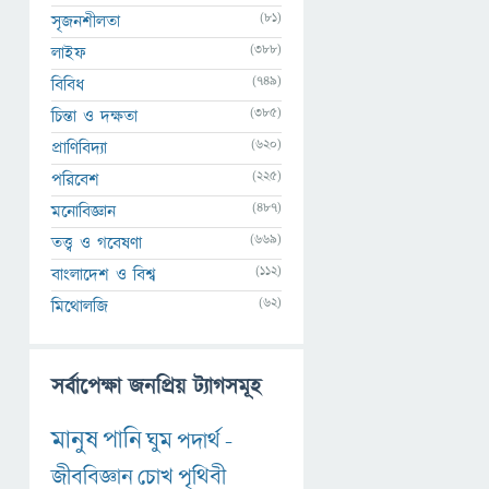
(81)
সৃজনশীলতা
(388)
লাইফ
(749)
বিবিধ
(385)
চিন্তা ও দক্ষতা
(620)
প্রাণিবিদ্যা
(225)
পরিবেশ
(487)
মনোবিজ্ঞান
(669)
তত্ত্ব ও গবেষণা
(112)
বাংলাদেশ ও বিশ্ব
(62)
মিথোলজি
সর্বাপেক্ষা জনপ্রিয় ট্যাগসমূহ
মানুষ
পানি
ঘুম
পদার্থ
-
জীববিজ্ঞান
চোখ
পৃথিবী