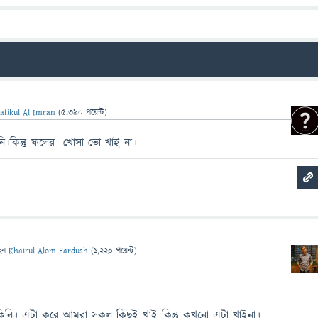
afikul Al Imran
(
5,390
পয়েন্ট)
নি।কিন্তু ফলের খোসা তো খাই না।
েন
Khairul Alom Fardush
(
1,220
পয়েন্ট)
িনি। এটা করে আমরা সকল কিছুই খাই কিন্তু কখনো এটা খাইনা।