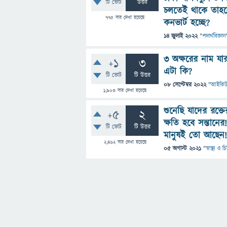
টি ভোট
উত্তর
চলতেই থাকে তাহলে
775
বার দেখা হয়েছে
কনভার্ট হচ্ছে?
14 জুলাই 2022
"
পদার্থবিজ্ঞান
৩ অক্ষরের নাম যার
+1
3
এটা কি?
টি ভোট
টি উত্তর
08 সেপ্টেম্বর 2022
"
আইকি
1,903
বার দেখা হয়েছে
শুনেছি যাদের রক্
+5
2
ক্ষতি হবে সন্তান
টি ভোট
টি উত্তর
মানুষই তো আছেন! 
2,462
বার দেখা হয়েছে
05 অগাস্ট 2021
"
স্বাস্থ্য ও 