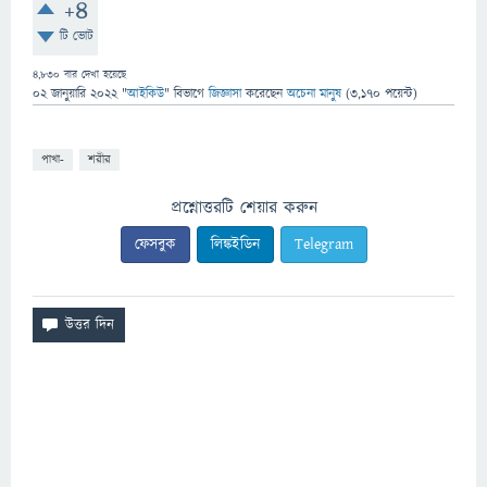
+4
টি ভোট
4,830
বার দেখা হয়েছে
02 জানুয়ারি 2022
"
আইকিউ
" বিভাগে
জিজ্ঞাসা
করেছেন
অচেনা মানুষ
(
3,170
পয়েন্ট)
পাখা-
শরীর
প্রশ্নোত্তরটি শেয়ার করুন
ফেসবুক
লিঙ্কইডিন
Telegram