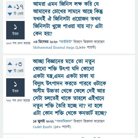
আমরা এমন জিনিস লক্ষ করি যে
+17
আমাদের চোখের সামনে আছে কিন্তু
টি ভোট
যখনই ঐ জিনিসটা প্রয়োজন তখন
1
জিনিসটা খুজে পাওয়া যায় না? এটা
কেন হয়?
উত্তর
04 ডিসেম্বর 2020
"
আইকিউ
" বিভাগে
জিজ্ঞাসা
করেছেন
667
বার দেখা হয়েছে
Mohammad Enamul Haqu
(
1,930
পয়েন্ট)
আচ্ছা বিজ্ঞানের মতে তো নতুন
+3
কোনো শক্তি উৎপা যদি কোনো
টি ভোট
একটা যন্ত্র,এমন একটা চাকা যা
1
বিদ্যুৎ উৎপাদন করতে পারবে ওটাকে
অসীম উচ্চতা থেকে ফেলে দেই আর
উত্তর
সেটা চলতেই থাকে তাহলে এইখানে
775
বার দেখা হয়েছে
নতুন শক্তি তৈরি হচ্ছে না? না হলে
এটা কোন শক্তি থেকে কনভার্ট হচ্ছে?
14 জুলাই 2022
"
পদার্থবিজ্ঞান
" বিভাগে
জিজ্ঞাসা
করেছেন
Cadet Raofir
(
150
পয়েন্ট)