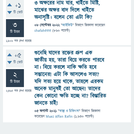
৩ অক্ষরের নাম যার, খাইতে মিষ্টি,
+1
মাঝের অক্ষর বাদ দিলে খাইতে
টি ভোট
অনাসৃষ্টি। বলেন তো এটা কি?
3
08 সেপ্টেম্বর 2022
"
আইকিউ
" বিভাগে
জিজ্ঞাসা
করেছেন
shafah555
(
860
পয়েন্ট)
টি উত্তর
1,908
বার দেখা হয়েছে
শুনেছি যাদের রক্তের গ্রুপ এক
+5
জাতীয় হয়, তারা বিয়ে করতে পারবে
টি ভোট
না। বিয়ে করলে নাকি ক্ষতি হবে
2
সন্তানের! এটা কি আসলেও সত্য?
যদি সত্য হয়ে থাকে, তাহলে এরকম
টি উত্তর
অনেক মানুষই তো আছেন! তাদের
2,465
বার দেখা হয়েছে
কেন কোনো ক্ষতি হচ্ছে না? বিস্তারিত
জানতে চাই!
05 অগাস্ট 2021
"
স্বাস্থ্য ও চিকিৎসা
" বিভাগে
জিজ্ঞাসা
করেছেন
Muaz Affan Rafin
(
1,630
পয়েন্ট)