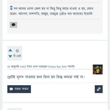
সব ফলের খোসা ফেলা হয় না কিছু কিছু আছে খাওয়া ও হয়, যেমন
ধরেন- আপেল, নাশপাতি, আঙ্গুর, তরমুজ (রেঁধে খায় অনেকে) ইত্যাদি
0
টি ভোট
02 জানুয়ারি 2022
উত্তর প্রদান
করেছেন
Pranta Das
(
220
পয়েন্ট)
প্লেটই মূলত খাওয়ার জন্য কিনা হয় কিন্তু আমরা খাই না।