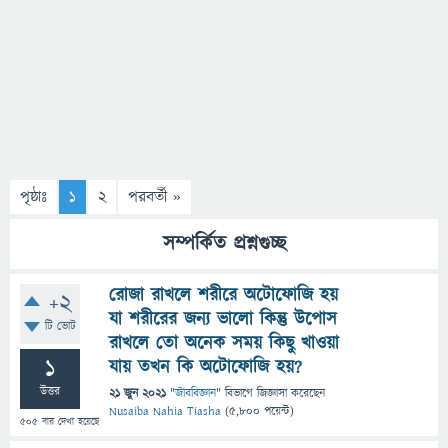
পৃষ্ঠাঃ
1
2
পরবর্তী »
সম্পর্কিত প্রশ্নগুচ্ছ
রোজা রাখলে শরীরে অটোফোজি হয়
+2
যা শরীরের জন্য ভালো কিন্তু উপোস
টি ভোট
রাখলে তো অনেক সময় কিছু খাওয়া
1
যায় তখন কি অটোফোজি হয়?
উত্তর
21 জুন 2021
"
জীববিজ্ঞান
" বিভাগে
জিজ্ঞাসা
করেছেন
Nusaiba Nahia Tiasha
(
5,800
পয়েন্ট)
505
বার দেখা হয়েছে