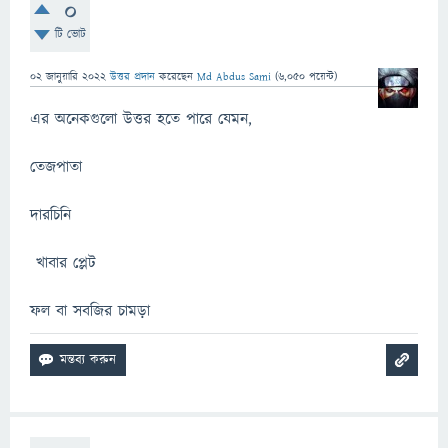
0
টি ভোট
02 জানুয়ারি 2022
উত্তর প্রদান
করেছেন
Md Abdus Sami
(
6,050
পয়েন্ট)
এর অনেকগুলো উত্তর হতে পারে যেমন,
তেজপাতা
দারচিনি
খাবার প্লেট
ফল বা সবজির চামড়া