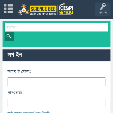
লগ ইন
লগ ইন
আমার ই-মেইলঃ
পাসওয়ার্ডঃ