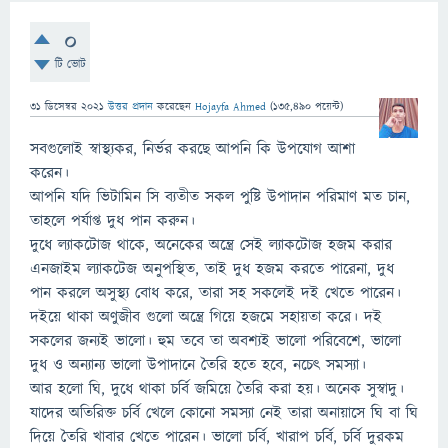
0
টি ভোট
31 ডিসেম্বর 2021
উত্তর প্রদান
করেছেন
Hojayfa Ahmed
(
135,490
পয়েন্ট)
সবগুলোই স্বাস্থ্যকর, নির্ভর করছে আপনি কি উপযোগ আশা
করেন।
আপনি যদি ভিটামিন সি ব্যতীত সকল পুষ্টি উপাদান পরিমাণ মত চান,
তাহলে পর্যাপ্ত দুধ পান করুন।
দুধে ল্যাকটোজ থাকে, অনেকের অন্ত্রে সেই ল্যাকটোজ হজম করার
এনজাইম ল্যাকটেজ অনুপস্থিত, তাই দুধ হজম করতে পারেনা, দুধ
পান করলে অসুস্থ্য বোধ করে, তারা সহ সকলেই দই খেতে পারেন।
দইয়ে থাকা অণুজীব গুলো অন্ত্রে গিয়ে হজমে সহায়তা করে। দই
সকলের জন্যই ভালো। হুম তবে তা অবশ্যই ভালো পরিবেশে, ভালো
দুধ ও অন্যান্য ভালো উপাদানে তৈরি হতে হবে, নচেৎ সমস্যা।
আর হলো ঘি, দুধে থাকা চর্বি জমিয়ে তৈরি করা হয়। অনেক সুস্বাদু।
যাদের অতিরিক্ত চর্বি খেলে কোনো সমস্যা নেই তারা অনায়াসে ঘি বা ঘি
দিয়ে তৈরি খাবার খেতে পারেন। ভালো চর্বি, খারাপ চর্বি, চর্বি দুরকম