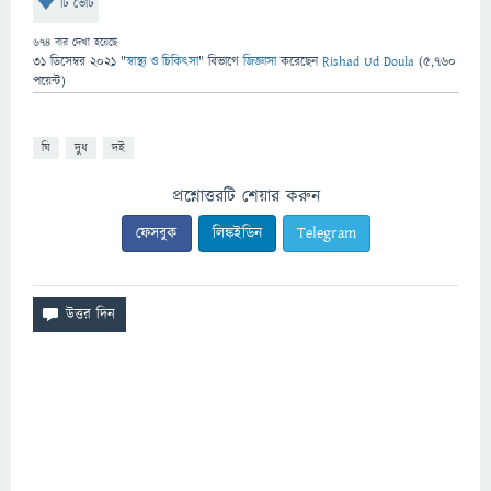
টি ভোট
674
বার দেখা হয়েছে
31 ডিসেম্বর 2021
"
স্বাস্থ্য ও চিকিৎসা
" বিভাগে
জিজ্ঞাসা
করেছেন
Rishad Ud Doula
(
5,760
পয়েন্ট)
ঘি
দুধ
দই
প্রশ্নোত্তরটি শেয়ার করুন
ফেসবুক
লিঙ্কইডিন
Telegram