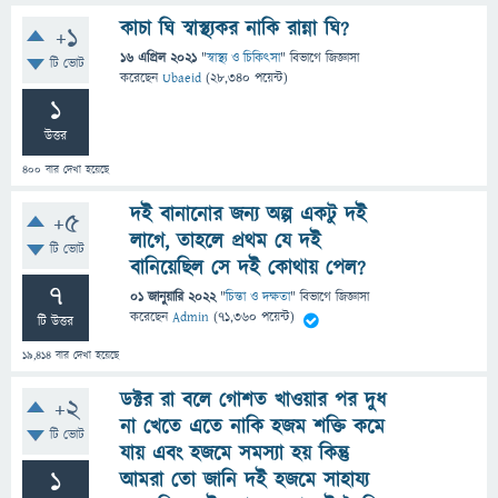
কাচা ঘি স্বাস্থ্যকর নাকি রান্না ঘি?
+1
16 এপ্রিল 2021
"
স্বাস্থ্য ও চিকিৎসা
" বিভাগে
জিজ্ঞাসা
টি ভোট
করেছেন
Ubaeid
(
28,340
পয়েন্ট)
1
উত্তর
400
বার দেখা হয়েছে
দই বানানোর জন্য অল্প একটু দই
+5
লাগে, তাহলে প্রথম যে দই
টি ভোট
বানিয়েছিল সে দই কোথায় পেল?
7
01 জানুয়ারি 2022
"
চিন্তা ও দক্ষতা
" বিভাগে
জিজ্ঞাসা
করেছেন
Admin
(
71,360
পয়েন্ট)
টি উত্তর
19,414
বার দেখা হয়েছে
ডক্টর রা বলে গোশত খাওয়ার পর দুধ
+2
না খেতে এতে নাকি হজম শক্তি কমে
টি ভোট
যায় এবং হজমে সমস্যা হয় কিন্তু
1
আমরা তো জানি দই হজমে সাহায্য