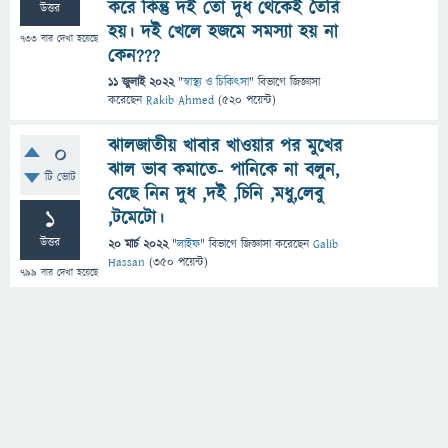
করে কিন্তু দই তো দুধ থেকেই তৈরি
উত্তর
হয়। দই খেলে হজমে সমস্যা হয় না
733
বার দেখা হয়েছে
কেন???
11 জুলাই 2022
"
স্বাস্থ্য ও চিকিৎসা
" বিভাগে
জিজ্ঞাসা
করেছেন
Rakib Ahmed
(
520
পয়েন্ট)
ঝালজাতীয় খাবার খাওয়ার পর মুখের
0
ঝাল ভাব কমাতে- পানিকে না বলুন,
টি ভোট
বেছে নিন দুধ ,দই ,চিনি ,মধু,লেবু
1
,টমেটো।
উত্তর
20 মার্চ 2022
"
লাইফ
" বিভাগে
জিজ্ঞাসা
করেছেন
Galib
Hassan
(
350
পয়েন্ট)
799
বার দেখা হয়েছে