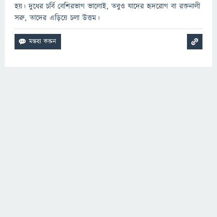
হয়। দুধের চর্বি বেশিরভাগ ভালোই, তবুও যাদের হৃদরোগ বা রক্তনালী
সরু, তাদের এড়িয়ে চলা উত্তম।