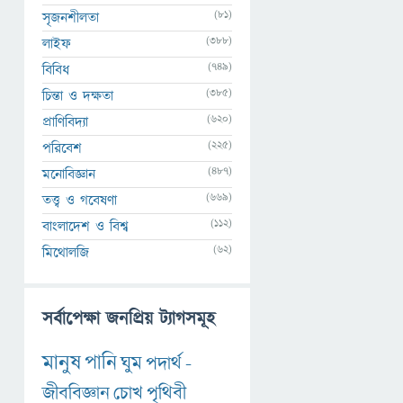
(81)
সৃজনশীলতা
(388)
লাইফ
(749)
বিবিধ
(385)
চিন্তা ও দক্ষতা
(620)
প্রাণিবিদ্যা
(225)
পরিবেশ
(487)
মনোবিজ্ঞান
(669)
তত্ত্ব ও গবেষণা
(112)
বাংলাদেশ ও বিশ্ব
(62)
মিথোলজি
সর্বাপেক্ষা জনপ্রিয় ট্যাগসমূহ
মানুষ
পানি
ঘুম
পদার্থ
-
জীববিজ্ঞান
চোখ
পৃথিবী