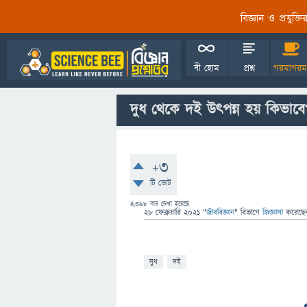
বিজ্ঞান ও প্রযুক্
বী হোম
প্রশ্ন
গরমাগরম
দুধ থেকে দই উৎপন্ন হয় কিভাবে
+3
টি ভোট
4,398
বার দেখা হয়েছে
28 ফেব্রুয়ারি 2021
"
জীববিজ্ঞান
" বিভাগে
জিজ্ঞাসা
করেছ
দুধ
দই