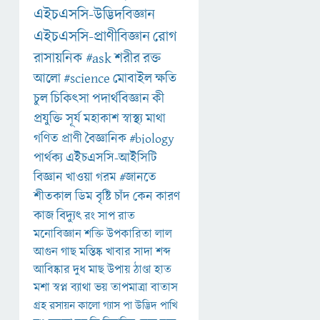
এইচএসসি-উদ্ভিদবিজ্ঞান
এইচএসসি-প্রাণীবিজ্ঞান
রোগ
রাসায়নিক
#ask
শরীর
রক্ত
আলো
#science
মোবাইল
ক্ষতি
চুল
চিকিৎসা
পদার্থবিজ্ঞান
কী
প্রযুক্তি
সূর্য
মহাকাশ
স্বাস্থ্য
মাথা
গণিত
প্রাণী
বৈজ্ঞানিক
#biology
পার্থক্য
এইচএসসি-আইসিটি
বিজ্ঞান
খাওয়া
গরম
#জানতে
শীতকাল
ডিম
বৃষ্টি
চাঁদ
কেন
কারণ
কাজ
বিদ্যুৎ
রং
সাপ
রাত
মনোবিজ্ঞান
শক্তি
উপকারিতা
লাল
আগুন
গাছ
মস্তিষ্ক
খাবার
সাদা
শব্দ
আবিষ্কার
দুধ
মাছ
উপায়
ঠাণ্ডা
হাত
মশা
স্বপ্ন
ব্যাথা
ভয়
তাপমাত্রা
বাতাস
গ্রহ
রসায়ন
কালো
গ্যাস
পা
উদ্ভিদ
পাখি