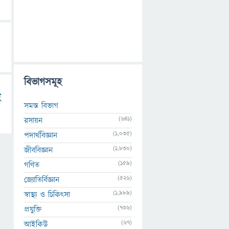
বিভাগসমূহ
ই
সমস্ত বিভাগ
(641)
রসায়ন
(1,035)
পদার্থবিজ্ঞান
(1,830)
জীববিজ্ঞান
(159)
গণিত
(526)
জ্যোতির্বিজ্ঞান
(1,989)
স্বাস্থ্য ও চিকিৎসা
(736)
প্রযুক্তি
(67)
আইকিউ