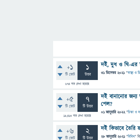
দই, দুধ ও ঘি-এর মধ
+1
1
31 ডিসেম্বর 2021
"
স্বাস্থ্য ও
টি ভোট
উত্তর
674
বার দেখা হয়েছে
দই বানানোর জন্য 
+5
7
পেল?
টি ভোট
টি উত্তর
01 জানুয়ারি 2022
"
চিন্তা ও দ
19,413
বার দেখা হয়েছে
দই কিভাবে তৈরি 
+6
2
28 জানুয়ারি 2021
"
বিবিধ
" ব
টি ভোট
টি উত্তর