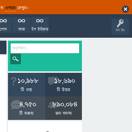
ারিত
এখানে
দেখুন।
পোল
ব্যাজ
টপ ইউজার
লগ ইন
10,988
18,690
টি প্রশ্ন
টি উত্তর
4,750
890,084
টি মন্তব্য
জন সদস্য