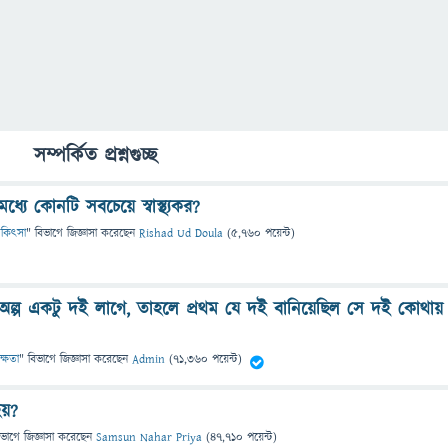
সম্পর্কিত প্রশ্নগুচ্ছ
্যে কোনটি সবচেয়ে স্বাস্থ্যকর?
 চিকিৎসা
" বিভাগে
জিজ্ঞাসা
করেছেন
Rishad Ud Doula
(
5,760
পয়েন্ট)
অল্প একটু দই লাগে, তাহলে প্রথম যে দই বানিয়েছিল সে দই কোথায়
ক্ষতা
" বিভাগে
জিজ্ঞাসা
করেছেন
Admin
(
71,360
পয়েন্ট)
হয়?
িভাগে
জিজ্ঞাসা
করেছেন
Samsun Nahar Priya
(
47,710
পয়েন্ট)