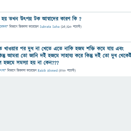
ত হয় তখন উৎপন্ন টক আস্বাদের কারণ কি ?
গবেষণা
" বিভাগে
জিজ্ঞাসা
করেছেন
Subrata Saha
(
15,210
পয়েন্ট)
শত খাওয়ার পর দুধ না খেতে এতে নাকি হজম শক্তি কমে যায় এবং
িন্তু আমরা তো জানি দই হজমে সাহায্য করে কিন্তু দই তো দুধ থেকে
ে হজমে সমস্যা হয় না কেন???
কিৎসা
" বিভাগে
জিজ্ঞাসা
করেছেন
Rakib Ahmed
(
520
পয়েন্ট)