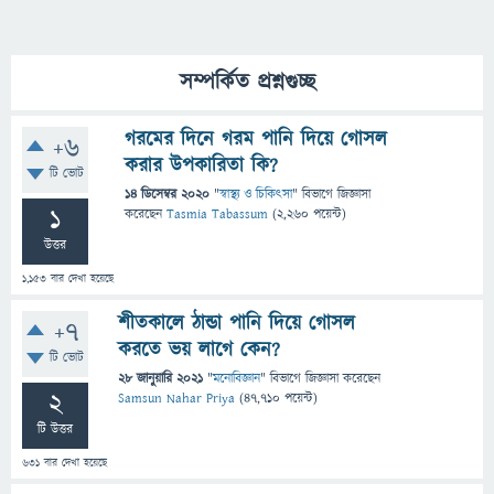
সম্পর্কিত প্রশ্নগুচ্ছ
গরমের দিনে গরম পানি দিয়ে গোসল
+6
করার উপকারিতা কি?
টি ভোট
14 ডিসেম্বর 2020
"
স্বাস্থ্য ও চিকিৎসা
" বিভাগে
জিজ্ঞাসা
1
করেছেন
Tasmia Tabassum
(
2,260
পয়েন্ট)
উত্তর
1,153
বার দেখা হয়েছে
শীতকালে ঠান্ডা পানি দিয়ে গোসল
+7
করতে ভয় লাগে কেন?
টি ভোট
28 জানুয়ারি 2021
"
মনোবিজ্ঞান
" বিভাগে
জিজ্ঞাসা
করেছেন
2
Samsun Nahar Priya
(
47,710
পয়েন্ট)
টি উত্তর
631
বার দেখা হয়েছে