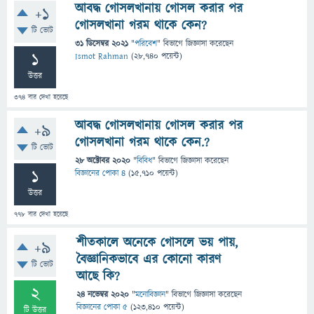
আবদ্ধ গোসলখানায় গোসল করার পর
+1
গোসলখানা গরম থাকে কেন?
টি ভোট
31 ডিসেম্বর 2021
"
পরিবেশ
" বিভাগে
জিজ্ঞাসা
করেছেন
1
Ismot Rahman
(
28,740
পয়েন্ট)
উত্তর
374
বার দেখা হয়েছে
আবদ্ধ গোসলখানায় গোসল করার পর
+9
গোসলখানা গরম থাকে কেন.?
টি ভোট
28 অক্টোবর 2020
"
বিবিধ
" বিভাগে
জিজ্ঞাসা
করেছেন
1
বিজ্ঞানের পোকা ৪
(
15,710
পয়েন্ট)
উত্তর
778
বার দেখা হয়েছে
শীতকালে অনেকে গোসলে ভয় পায়,
+9
বৈজ্ঞানিকভাবে এর কোনো কারণ
টি ভোট
আছে কি?
2
24 নভেম্বর 2020
"
মনোবিজ্ঞান
" বিভাগে
জিজ্ঞাসা
করেছেন
বিজ্ঞানের পোকা ৫
(
123,410
পয়েন্ট)
টি উত্তর