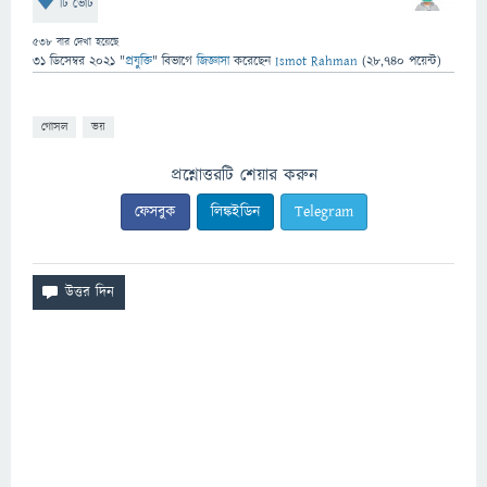
টি ভোট
538
বার দেখা হয়েছে
31 ডিসেম্বর 2021
"
প্রযুক্তি
" বিভাগে
জিজ্ঞাসা
করেছেন
Ismot Rahman
(
28,740
পয়েন্ট)
গোসল
ভয়
প্রশ্নোত্তরটি শেয়ার করুন
ফেসবুক
লিঙ্কইডিন
Telegram