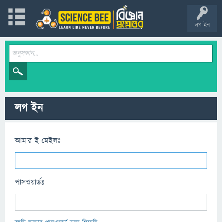
লগ ইন
লগ ইন
আমার ই-মেইলঃ
পাসওয়ার্ডঃ