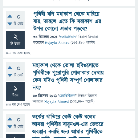
পৃথিবী যদি মহাকাশ থেকে হারিয়ে
0
যায়, তাহলে এতে কি মহাকাশ এর
টি ভোট
উপর কোনো প্রভাব পড়বে?
2
30 ডিসেম্বর 2021
"
জ্যোতির্বিজ্ঞান
" বিভাগে
জিজ্ঞাসা
করেছেন
Hojayfa Ahmed
(
135,490
পয়েন্ট)
টি উত্তর
480
বার দেখা হয়েছে
মহাকাশ থেকে তোলা ছবিগুলোতে
0
পৃথিবীকে পুরোপুরি গোলাকার দেখায়
টি ভোট
কেন যদিও পৃথিবী সম্পূর্ণ গোলাকার
1
নয়?
উত্তর
30 ডিসেম্বর 2021
"
জ্যোতির্বিজ্ঞান
" বিভাগে
জিজ্ঞাসা
করেছেন
Hojayfa Ahmed
(
135,490
পয়েন্ট)
424
বার দেখা হয়েছে
তর্কের খাতিরে কেউ কেউ বলেন
0
আমরা পৃথিবীর বায়ুমণ্ডল-এর ভেতরে
টি ভোট
অবস্থান করছি জন্য আমার পৃথিবীতে