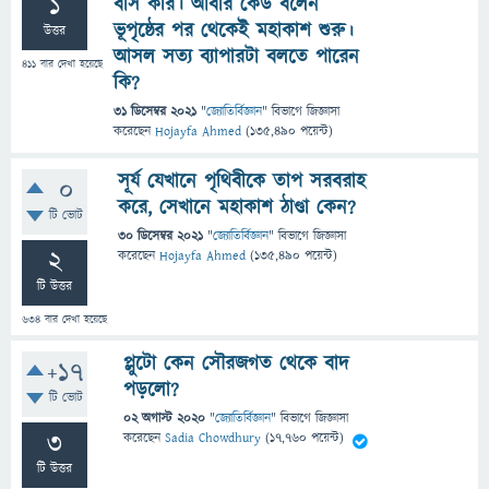
1
বাস করি। আবার কেউ বলেন
ভূপৃষ্ঠের পর থেকেই মহাকাশ শুরু।
উত্তর
আসল সত্য ব্যাপারটা বলতে পারেন
411
বার দেখা হয়েছে
কি?
31 ডিসেম্বর 2021
"
জ্যোতির্বিজ্ঞান
" বিভাগে
জিজ্ঞাসা
করেছেন
Hojayfa Ahmed
(
135,490
পয়েন্ট)
সূর্য যেখানে পৃথিবীকে তাপ সরবরাহ
0
করে, সেখানে মহাকাশ ঠাণ্ডা কেন?
টি ভোট
30 ডিসেম্বর 2021
"
জ্যোতির্বিজ্ঞান
" বিভাগে
জিজ্ঞাসা
2
করেছেন
Hojayfa Ahmed
(
135,490
পয়েন্ট)
টি উত্তর
634
বার দেখা হয়েছে
প্লুটো কেন সৌরজগত থেকে বাদ
+17
পড়লো?
টি ভোট
02 অগাস্ট 2020
"
জ্যোতির্বিজ্ঞান
" বিভাগে
জিজ্ঞাসা
3
করেছেন
Sadia Chowdhury
(
17,760
পয়েন্ট)
টি উত্তর