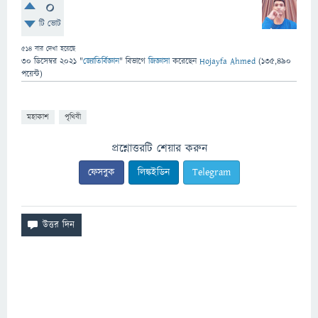
0
টি ভোট
514
বার দেখা হয়েছে
30 ডিসেম্বর 2021
"
জ্যোতির্বিজ্ঞান
" বিভাগে
জিজ্ঞাসা
করেছেন
Hojayfa Ahmed
(
135,490
পয়েন্ট)
মহাকাশ
পৃথিবী
প্রশ্নোত্তরটি শেয়ার করুন
ফেসবুক
লিঙ্কইডিন
Telegram