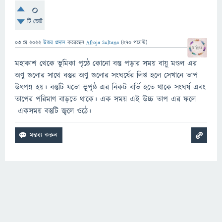
0
টি ভোট
03 মে 2022
উত্তর প্রদান
করেছেন
Afroja Sultana
(
270
পয়েন্ট)
মহাকাশ থেকে ভূমিকা পৃষ্ঠে কোনো বস্তু পড়ার সময় বায়ু মণ্ডল এর
অণু গুলোর সাথে বস্তুর অণু গুলোর সংঘর্ষের লিপ্ত হলে সেখানে তাপ
উৎপন্ন হয়। বস্তুটি যতো ভূপৃষ্ঠ এর নিকট বর্তি হতে থাকে সংঘর্ষ এবং
তাপের পরিমাণ বাড়তে থাকে। এক সময় এই উচ্চ তাপ এর ফলে
একসময় বস্তুটি জ্বলে ওঠে।