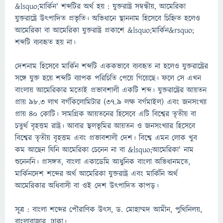
&lsquo;মার্কিন' শব্দটির অর্থ হয় : যুক্তরাষ্ট্র সম্বন্ধীয়, আমেরিকা
যুক্তরাষ্ট্রে উৎপাদিত প্রভৃতি। অভিধানে স্থাননাম হিসেবে চিহ্নিত হলেও
আমেরিকা বা আমেরিকা যুক্তরাষ্ট্র প্রকাশে &lsquo;মার্কিন&rsquo;
শব্দটি ব্যবহৃত হয় না।
দেশনাম হিসেবে মার্কিন শব্দটি এককভাবে ব্যবহৃত না হলেও যুক্তরাষ্ট্রের
সঙ্গে যুক্ত হয়ে শব্দটি ব্যাপক পরিচিতি পেয়ে গিয়েছে। ফলে সে এখন
বাংলায় আমেরিকার মতোই প্রভাবশালী একটি শব্দ। যুক্তরাষ্ট্রের আয়তন
প্রায় ৯৮.৩ লাখ বর্গকিলোমিটার (৩৭.৯ লক্ষ বর্গমাইল) এবং জনসংখ্যা
প্রায় ৪০ কোটি। সামগ্রিক আয়তনের হিসেবে এটি বিশ্বের তৃতীয় বা
চতুর্থ বৃহত্তম রাষ্ট্র। আবার স্থলভূমির আয়তন ও জনসংখ্যার হিসেবে
বিশ্বের তৃতীয় বৃহত্তম এবং প্রভাবশালী দেশ। বিশ্বে এমন লোক খুব
কম আছেন যিনি আমেরিকা চেনেন না বা &lsquo;আমেরিকা' নাম
শুনেননি। প্রসঙ্গত, বাংলা একাডেমি আধুনিক বাংলা অভিধানমতে,
মার্কিনদেশ শব্দের অর্থ আমেরিকা যুক্তরাষ্ট্র এবং মার্কিনি অর্থ
আমেরিকার অধিবাসী বা ওই দেশ উৎপাদিত কাপড়।
সূত্র : বাংলা শব্দের পৌরাণিক উৎস, ড. মোহাম্মদ আমীন, পুথিনিলয়,
বাংলাবাজার, ঢাকা।