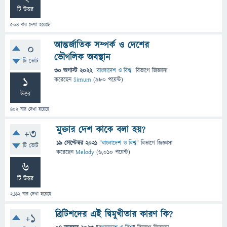
টি উত্তর
504
বার দেখা হয়েছে
আন্তর্জাতিক সম্পর্ক ও দেশের
0
ভৌগলিক অবস্থান
টি ভোট
30 অগাস্ট 2022
"
বাংলাদেশ ও বিশ্ব
" বিভাগে
জিজ্ঞাসা
1
করেছেন
Simum
(
980
পয়েন্ট)
উত্তর
402
বার দেখা হয়েছে
মুক্তার দেশ কাকে বলা হয়?
+3
19 সেপ্টেম্বর 2021
"
বাংলাদেশ ও বিশ্ব
" বিভাগে
জিজ্ঞাসা
টি ভোট
করেছেন
Melody
(
6,010
পয়েন্ট)
6
টি উত্তর
2,112
বার দেখা হয়েছে
ব্রিটিশদের এই দ্বিমুখীতার কারণ কি?
+1