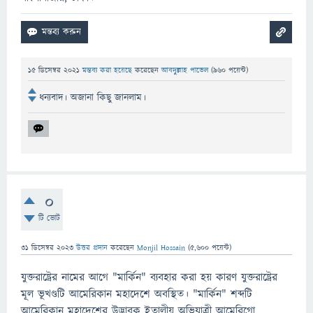
15 ডিসেম্বর 2021
মন্তব্য করা হয়েছে
করেছেন
আবদুল্লাহ পাভেল
(
960
পয়েন্ট)
ধন্যবাদ। অজানা কিছু জানলাম।
0
টি ভোট
31 ডিসেম্বর 2023
উত্তর প্রদান
করেছেন
Monjil Hossain
(
5,600
পয়েন্ট)
যুক্তরাষ্ট্রের নামের আগে "মার্কিন" ব্যবহার করা হয় কারণ যুক্তরাষ্ট্রের
মূল ভূখণ্ডটি আমেরিকান মহাদেশে অবস্থিত। "মার্কিন" শব্দটি
আমেরিকান মহাদেশের উদ্ভাবক ইতালীয় অভিযাত্রী আমেরিগো