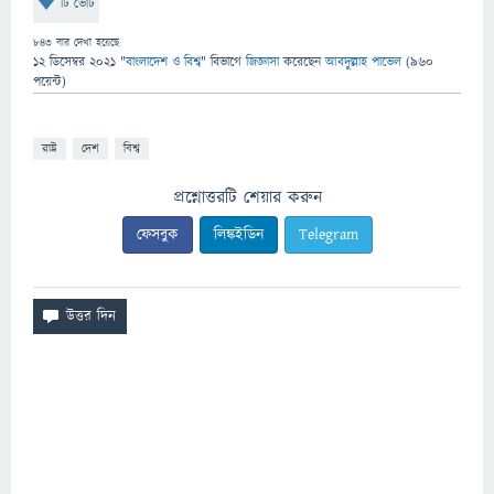
টি ভোট
843
বার দেখা হয়েছে
12 ডিসেম্বর 2021
"
বাংলাদেশ ও বিশ্ব
" বিভাগে
জিজ্ঞাসা
করেছেন
আবদুল্লাহ পাভেল
(
960
পয়েন্ট)
রাষ্ট্র
দেশ
বিশ্ব
প্রশ্নোত্তরটি শেয়ার করুন
ফেসবুক
লিঙ্কইডিন
Telegram