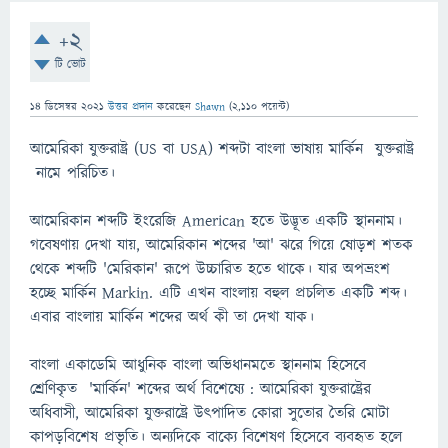
+2
টি ভোট
14 ডিসেম্বর 2021
উত্তর প্রদান
করেছেন
Shawn
(
2,110
পয়েন্ট)
আমেরিকা যুক্তরাষ্ট্র (US বা USA) শব্দটা বাংলা ভাষায় মার্কিন যুক্তরাষ্ট্র
নামে পরিচিত।
আমেরিকান শব্দটি ইংরেজি American হতে উদ্ভূত একটি স্থাননাম।
গবেষণায় দেখা যায়, আমেরিকান শব্দের 'আ' ঝরে গিয়ে ষোড়শ শতক
থেকে শব্দটি 'মেরিকান' রূপে উচ্চারিত হতে থাকে। যার অপভ্রংশ
হচ্ছে মার্কিন Markin. এটি এখন বাংলায় বহুল প্রচলিত একটি শব্দ।
এবার বাংলায় মার্কিন শব্দের অর্থ কী তা দেখা যাক।
বাংলা একাডেমি আধুনিক বাংলা অভিধানমতে স্থাননাম হিসেবে
শ্রেণিকৃত 'মার্কিন' শব্দের অর্থ বিশেষ্যে : আমেরিকা যুক্তরাষ্ট্রের
অধিবাসী, আমেরিকা যুক্তরাষ্ট্রে উৎপাদিত কোরা সুতোর তৈরি মোটা
কাপড়বিশেষ প্রভৃতি। অন্যদিকে বাক্যে বিশেষণ হিসেবে ব্যবহৃত হলে