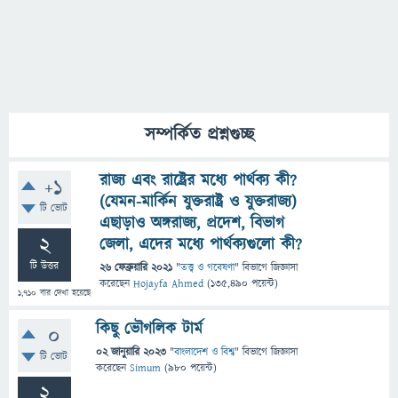
সম্পর্কিত প্রশ্নগুচ্ছ
রাজ্য এবং রাষ্ট্রের মধ্যে পার্থক্য কী?
+1
(যেমন-মার্কিন যুক্তরাষ্ট্র ও যুক্তরাজ্য)
টি ভোট
এছাড়াও অঙ্গরাজ্য, প্রদেশ, বিভাগ
2
জেলা, এদের মধ্যে পার্থক্যগুলো কী?
টি উত্তর
26 ফেব্রুয়ারি 2021
"
তত্ত্ব ও গবেষণা
" বিভাগে
জিজ্ঞাসা
করেছেন
Hojayfa Ahmed
(
135,490
পয়েন্ট)
1,710
বার দেখা হয়েছে
কিছু ভৌগলিক টার্ম
0
02 জানুয়ারি 2023
"
বাংলাদেশ ও বিশ্ব
" বিভাগে
জিজ্ঞাসা
টি ভোট
করেছেন
Simum
(
980
পয়েন্ট)
2