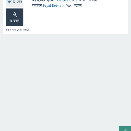
07 নভেম্বর 2023
"
বাংলাদেশ ও বিশ্ব
" বিভাগে
জিজ্ঞাসা
টি ভোট
করেছেন
Peyal Debnath
(
710
পয়েন্ট)
2
টি উত্তর
390
বার দেখা হয়েছে