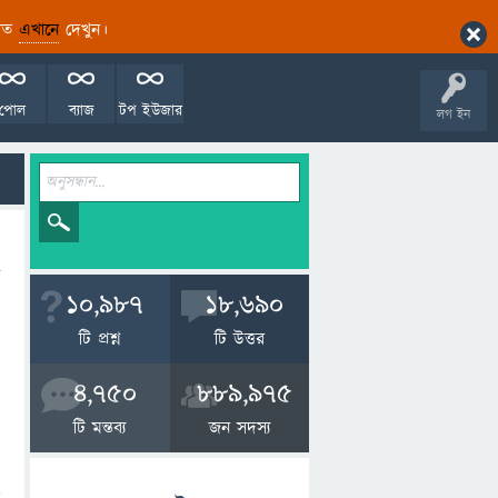
ারিত
এখানে
দেখুন।
পোল
ব্যাজ
টপ ইউজার
লগ ইন
10,987
18,690
টি প্রশ্ন
টি উত্তর
4,750
889,975
টি মন্তব্য
জন সদস্য