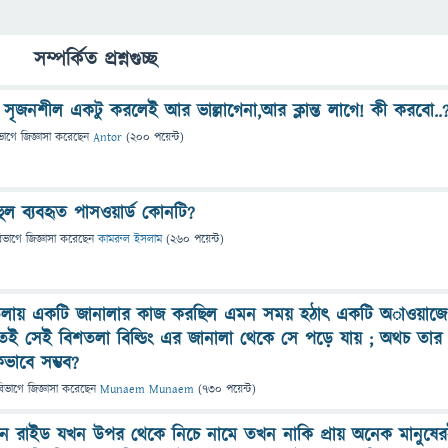
সম্পর্কিত প্রশ্নগুচ্ছ
জনশীল একটু করলেই আর ভাল্লাগেনা,আর ক্লান্ত লাগে! কী করবো..
ভাগে
জিজ্ঞাসা
করেছেন
Antor
(
200
পয়েন্ট)
ুল ব্যবহৃত পাসওয়ার্ড কোনটি?
িভাগে
জিজ্ঞাসা
করেছেন
কামরুল ইসলাম
(
260
পয়েন্ট)
লায় একটি জানালার কাজ করছিল এমন সময় হঠাৎ একটি অাওয়াজে
েই সেই বিশতলা বিল্ডিং এর জানালা থেকে সে পড়ে যায় ; অথচ তার
িভাবে সম্ভব?
বিভাগে
জিজ্ঞাসা
করেছেন
Munaem Munaem
(
730
পয়েন্ট)
ন রাইড যখন উপর থেকে নিচে নামে তখন নাকি প্রায় অনেক মানুষে