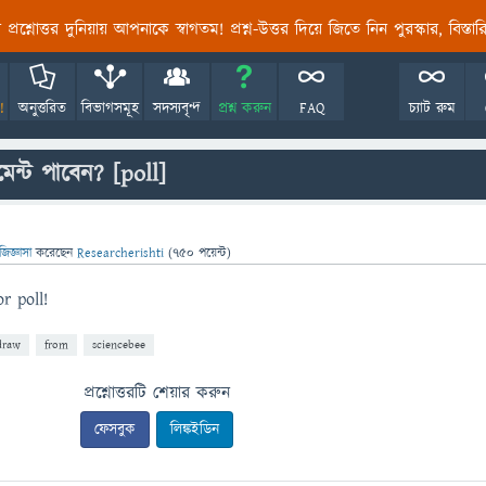
তির প্রশ্নোত্তর দুনিয়ায় আপনাকে স্বাগতম! প্রশ্ন-উত্তর দিয়ে জিতে নিন পুরস্কার, বিস্ত
!
অনুত্তরিত
বিভাগসমূহ
সদস্যবৃন্দ
প্রশ্ন করুন
FAQ
চ্যাট রুম
েন্ট পাবেন?
[poll]
জিজ্ঞাসা
করেছেন
Researcherishti
(
750
পয়েন্ট)
r poll!
draw
from
sciencebee
প্রশ্নোত্তরটি শেয়ার করুন
ফেসবুক
লিঙ্কইডিন