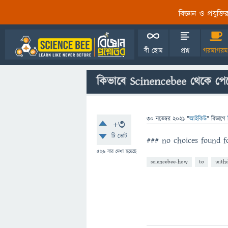
বিজ্ঞান ও প্রযুক্
বী হোম
প্রশ্ন
গরমাগরম
কিভাবে Scinencebee থেকে পেম
30 নভেম্বর 2021
"
আইকিউ
" বিভাগে
+3
টি ভোট
### no choices found fo
526
বার দেখা হয়েছে
sciencebee-how
to
with