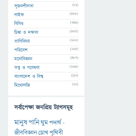
(81)
সৃজনশীলতা
(388)
লাইফ
(749)
বিবিধ
(385)
চিন্তা ও দক্ষতা
(620)
প্রাণিবিদ্যা
(225)
পরিবেশ
(487)
মনোবিজ্ঞান
(669)
তত্ত্ব ও গবেষণা
(112)
বাংলাদেশ ও বিশ্ব
(62)
মিথোলজি
সর্বাপেক্ষা জনপ্রিয় ট্যাগসমূহ
মানুষ
পানি
ঘুম
পদার্থ
-
জীববিজ্ঞান
চোখ
পৃথিবী