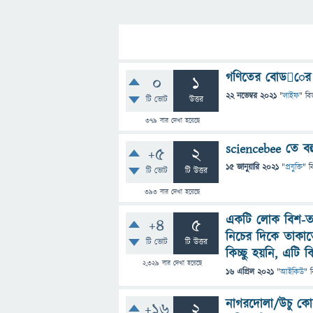
গণিতের বোডের সৃ
0
1
22 নভেম্বর 2021
"
লাইফ
" বি
টি ভোট
উত্তর
379
বার দেখা হয়েছে
sciencebee তে বহ
+5
2
15 জানুয়ারি 2021
"
প্রযুক্তি
" ব
টি ভোট
টি উত্তর
393
বার দেখা হয়েছে
একটি লোক বিশ-ত
+4
5
নিচের দিকে তাকাত
টি ভোট
টি উত্তর
কিচ্ছু হয়নি, এটি ক
2,329
বার দেখা হয়েছে
16 এপ্রিল 2021
"
আইকিউ
" 
নাগরদোলা/উচু কো
+16
2