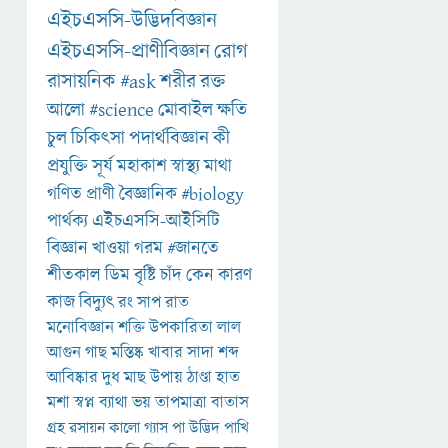
এইচএসসি-উদ্ভিদবিজ্ঞান
এইচএসসি-প্রাণীবিজ্ঞান
রোগ
রাসায়নিক
#ask
শরীর
রক্ত
আলো
#science
মোবাইল
ক্ষতি
চুল
চিকিৎসা
পদার্থবিজ্ঞান
কী
প্রযুক্তি
সূর্য
মহাকাশ
স্বাস্থ্য
মাথা
গণিত
প্রাণী
বৈজ্ঞানিক
#biology
পার্থক্য
এইচএসসি-আইসিটি
বিজ্ঞান
খাওয়া
গরম
#জানতে
শীতকাল
ডিম
বৃষ্টি
চাঁদ
কেন
কারণ
কাজ
বিদ্যুৎ
রং
সাপ
রাত
মনোবিজ্ঞান
শক্তি
উপকারিতা
লাল
আগুন
গাছ
মস্তিষ্ক
খাবার
সাদা
শব্দ
আবিষ্কার
দুধ
মাছ
উপায়
ঠাণ্ডা
হাত
মশা
স্বপ্ন
ব্যাথা
ভয়
তাপমাত্রা
বাতাস
গ্রহ
রসায়ন
কালো
গ্যাস
পা
উদ্ভিদ
পাখি