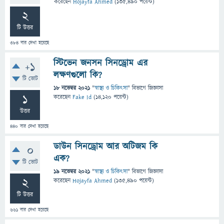
করেছেন
Hojayfa Ahmed
(
135,490
পয়েন্ট)
2
টি উত্তর
384
বার দেখা হয়েছে
স্টিভেন জনসন সিনড্রোম এর
+1
লক্ষণগুলো কি?
টি ভোট
18 নভেম্বর 2021
"
স্বাস্থ্য ও চিকিৎসা
" বিভাগে
জিজ্ঞাসা
1
করেছেন
Fake Id
(
14,120
পয়েন্ট)
উত্তর
440
বার দেখা হয়েছে
ডাউন সিনড্রোম আর অটিজম কি
0
এক?
টি ভোট
19 নভেম্বর 2021
"
স্বাস্থ্য ও চিকিৎসা
" বিভাগে
জিজ্ঞাসা
2
করেছেন
Hojayfa Ahmed
(
135,490
পয়েন্ট)
টি উত্তর
661
বার দেখা হয়েছে