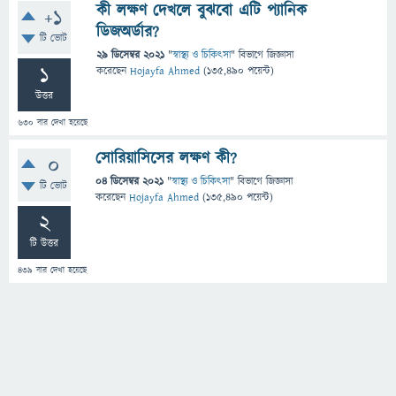
কী লক্ষণ দেখলে বুঝবো এটি প্যানিক
+1
ডিজঅর্ডার?
টি ভোট
29 ডিসেম্বর 2021
"
স্বাস্থ্য ও চিকিৎসা
" বিভাগে
জিজ্ঞাসা
1
করেছেন
Hojayfa Ahmed
(
135,490
পয়েন্ট)
উত্তর
630
বার দেখা হয়েছে
সোরিয়াসিসের লক্ষণ কী?
0
04 ডিসেম্বর 2021
"
স্বাস্থ্য ও চিকিৎসা
" বিভাগে
জিজ্ঞাসা
টি ভোট
করেছেন
Hojayfa Ahmed
(
135,490
পয়েন্ট)
2
টি উত্তর
439
বার দেখা হয়েছে