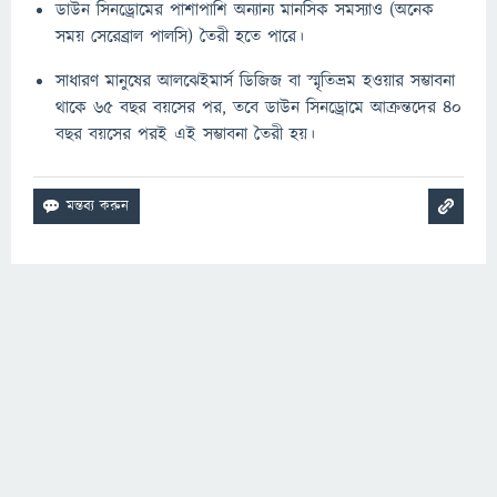
ডাউন সিনড্রোমের পাশাপাশি অন্যান্য মানসিক সমস্যাও (অনেক
সময় সেরেব্রাল পালসি) তৈরী হতে পারে।
সাধারণ মানুষের আলঝেইমার্স ডিজিজ বা স্মৃতিভ্রম হওয়ার সম্ভাবনা
থাকে ৬৫ বছর বয়সের পর, তবে ডাউন সিনড্রোমে আক্রন্তদের ৪০
বছর বয়সের পরই এই সম্ভাবনা তৈরী হয়।