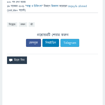
930
বার দেখা হয়েছে
19 নভেম্বর 2021
"
স্বাস্থ্য ও চিকিৎসা
" বিভাগে
জিজ্ঞাসা
করেছেন
Hojayfa Ahmed
(
135,490
পয়েন্ট)
সিন্ড্রোম
লক্ষণ
কী
প্রশ্নোত্তরটি শেয়ার করুন
ফেসবুক
লিঙ্কইডিন
Telegram