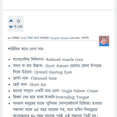
0
টি ভোট
19 নভেম্বর 2021
উত্তর প্রদান
করেছেন
Hojayfa Ahmed
(
135,490
পয়েন্ট)
শারীরিক ভাবে দেখা যায়-
মাংসপেশির শিথিলতা- Reduced muscle tone
বামন বা কম উচ্চতা- Short stature চোখের কোনা উপরের
দিকে উঠানো- Upward slanting Eyes
চ্যাপ্টা নাক- Flattened Nose
ছোট কান- Short Ear
হাতের তালুতে একটি মাত্র রেখা- Single Palmer Crease
জিহ্বা বের হয়ে থাকা ইত্যাদি-Protruding Tongue
সাধারণ মানুষের মাঝে স্মৃতিভ্রম (আলঝেইমার্স ডিজিজ) হওয়ার
সম্ভাবনা থাকে ৬৫ বছর বয়সের পর, তবে ডাউন সিনড্রোমে
আক্রান্তদের ৪০ বছর বয়সের পরই এই সম্ভাবনা তৈরী হয়।